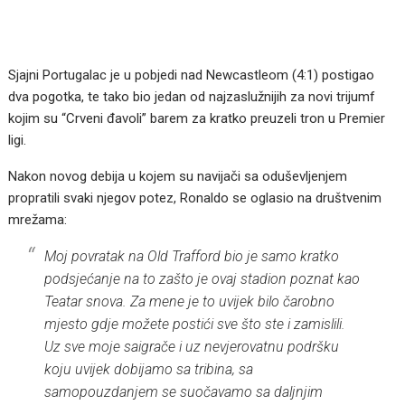
Sjajni Portugalac je u pobjedi nad Newcastleom (4:1) postigao
dva pogotka, te tako bio jedan od najzaslužnijih za novi trijumf
kojim su “Crveni đavoli” barem za kratko preuzeli tron u Premier
ligi.
Nakon novog debija u kojem su navijači sa oduševljenjem
propratili svaki njegov potez, Ronaldo se oglasio na društvenim
mrežama:
Moj povratak na Old Trafford bio je samo kratko
podsjećanje na to zašto je ovaj stadion poznat kao
Teatar snova. Za mene je to uvijek bilo čarobno
mjesto gdje možete postići sve što ste i zamislili.
Uz sve moje saigrače i uz nevjerovatnu podršku
koju uvijek dobijamo sa tribina, sa
samopouzdanjem se suočavamo sa daljnjim