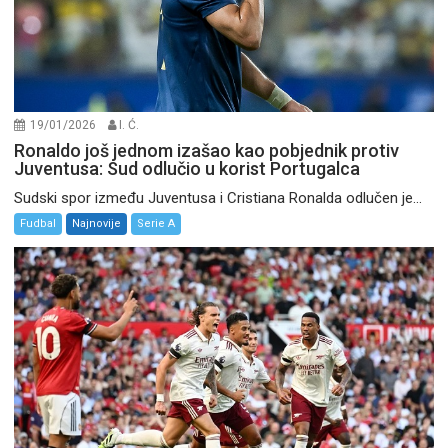
19/01/2026
I. Ć.
Ronaldo još jednom izašao kao pobjednik protiv
Juventusa: Sud odlučio u korist Portugalca
Sudski spor između Juventusa i Cristiana Ronalda odlučen je...
Fudbal
Najnovije
Serie A