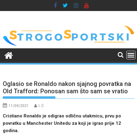
Skip
to
content
Oglasio se Ronaldo nakon sjajnog povratka na
Old Trafford: Ponosan sam što sam se vratio
11/09/2021
I. Ć.
Cristiano Ronaldo je odigrao odličnu utakmicu, prvu po
povratku u Manchester Unitedu za koji je igrao prije 12
godina.