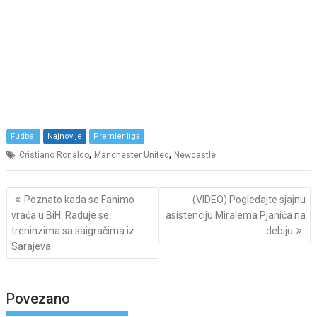
Fudbal
Najnovije
Premier liga
,
,
Cristiano Ronaldo
Manchester United
Newcastle
Post
Poznato kada se Fanimo
(VIDEO) Pogledajte sjajnu
navigation
vraća u BiH: Raduje se
asistenciju Miralema Pjanića na
treninzima sa saigračima iz
debiju
Sarajeva
Povezano