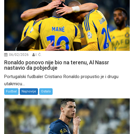
06/02/2026
I. Ć.
Ronaldo ponovo nije bio na terenu, Al Nassr
nastavio da pobjeđuje
Portugalski fudbaler Cristiano Ronaldo propustio je i drugu
utakmicu...
Fudbal
Najnovije
Ostalo