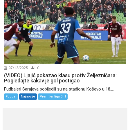
07/12/2025
I. Ć.
(VIDEO) Ljajić pokazao klasu protiv Željezničara:
Pogledajte kakav je gol postigao
Fudbaleri Sarajeva pobijedili su na stadionu Koševo u 18....
Fudbal
Najnovije
Premijer liga BiH