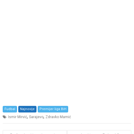
Fudbal
Najnovije
Premijer liga BiH
,
,
Ismir Mirvić
Sarajevo
Zdravko Mamić
Post