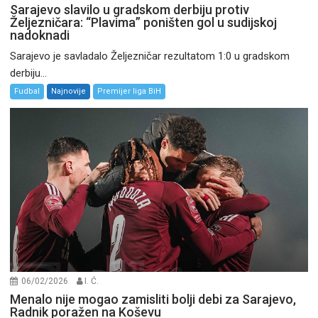
Sarajevo slavilo u gradskom derbiju protiv
Željezničara: “Plavima” poništen gol u sudijskoj
nadoknadi
Sarajevo je savladalo Željezničar rezultatom 1:0 u gradskom
derbiju...
Fudbal
Najnovije
Premijer liga BiH
06/02/2026
I. Ć.
Menalo nije mogao zamisliti bolji debi za Sarajevo,
Radnik poražen na Koševu