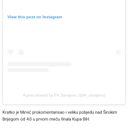
View this post on Instagram
A post shared by FK Sarajevo (@fk_sarajevo)
Kratko je Mirvić prokomentarisao i veliku pobjedu nad Širokim
Brijegom od 4:0 u prvom meču finala Kupa BiH.