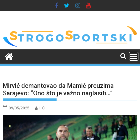
Skip
to
content
Mirvić demantovao da Mamić preuzima
Sarajevo: “Ono što je važno naglasiti…”
09/05/2025
I. Ć.