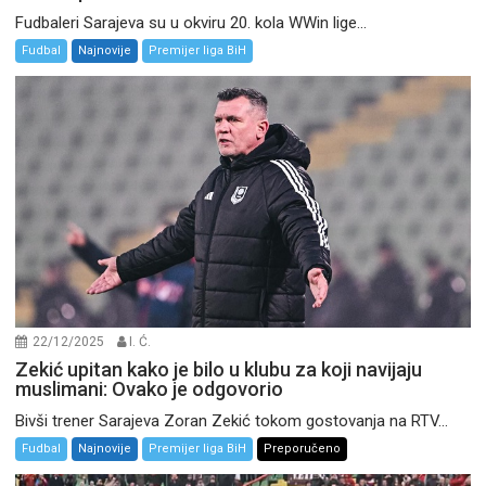
Fudbaleri Sarajeva su u okviru 20. kola WWin lige...
Fudbal
Najnovije
Premijer liga BiH
22/12/2025
I. Ć.
Zekić upitan kako je bilo u klubu za koji navijaju
muslimani: Ovako je odgovorio
Bivši trener Sarajeva Zoran Zekić tokom gostovanja na RTV...
Fudbal
Najnovije
Premijer liga BiH
Preporučeno