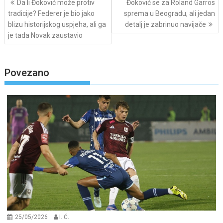
Da li Đoković može protiv
Đoković se za Roland Garros
navigation
tradicije? Federer je bio jako
sprema u Beogradu, ali jedan
blizu historijskog uspjeha, ali ga
detalj je zabrinuo navijače
je tada Novak zaustavio
Povezano
25/05/2026
I. Ć.