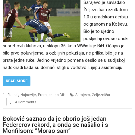
Sarajevo je savladalo
Željezničar rezultatom
1:0 u gradskom derbiju
odigranom na Koševu.
Bio je to ujedno
posljednji ovosezonski
susret ovih klubova, u sklopu 36. kola WWin lige BiH. Očajno je
bilo prvo poluvrijeme, a ozbiljnih pokušaja, ne prilika, bilo je na
prste jedne ruke. Jedino vrijedno pomena desilo se u sudijskoj
nadoknadi kada su domaći stigli u vodstvo. Lijepu asistenciju…
READ MORE
,
,
,
Fudbal
Najnovije
Premijer liga BiH
Sarajevo
Željezničar
4 Comments
Đoković saznao da je oborio još jedan
Federerov rekord, a onda se našalio i s
Monfilsom: “Morao sam”