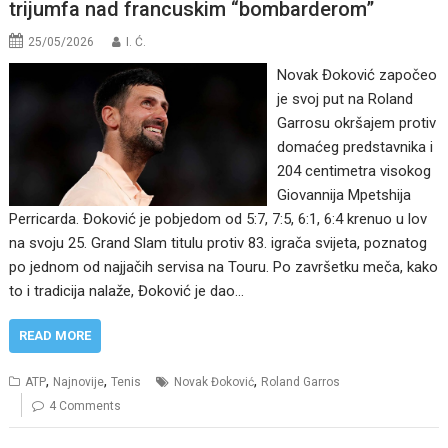
trijumfa nad francuskim “bombarderom”
25/05/2026
I. Ć.
Novak Đoković započeo
je svoj put na Roland
Garrosu okršajem protiv
domaćeg predstavnika i
204 centimetra visokog
Giovannija Mpetshija
Perricarda. Đoković je pobjedom od 5:7, 7:5, 6:1, 6:4 krenuo u lov
na svoju 25. Grand Slam titulu protiv 83. igrača svijeta, poznatog
po jednom od najjačih servisa na Touru. Po završetku meča, kako
to i tradicija nalaže, Đoković je dao…
READ MORE
,
,
,
ATP
Najnovije
Tenis
Novak Đoković
Roland Garros
4 Comments