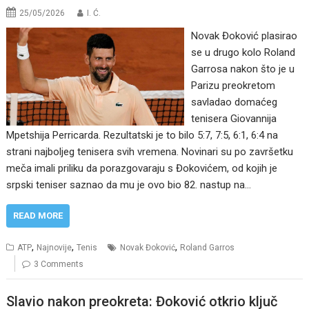
25/05/2026
I. Ć.
Novak Đoković plasirao
se u drugo kolo Roland
Garrosa nakon što je u
Parizu preokretom
savladao domaćeg
tenisera Giovannija
Mpetshija Perricarda. Rezultatski je to bilo 5:7, 7:5, 6:1, 6:4 na
strani najboljeg tenisera svih vremena. Novinari su po završetku
meča imali priliku da porazgovaraju s Đokovićem, od kojih je
srpski teniser saznao da mu je ovo bio 82. nastup na…
READ MORE
,
,
,
ATP
Najnovije
Tenis
Novak Đoković
Roland Garros
3 Comments
Slavio nakon preokreta: Đoković otkrio ključ