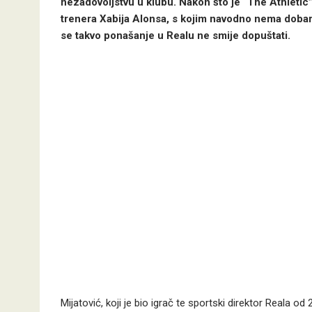
nezadovoljstvu u klubu. Nakon što je “The Athletic
trenera Xabija Alonsa, s kojim navodno nema dobar 
se takvo ponašanje u Realu ne smije dopuštati.
Mijatović, koji je bio igrač te sportski direktor Reala o