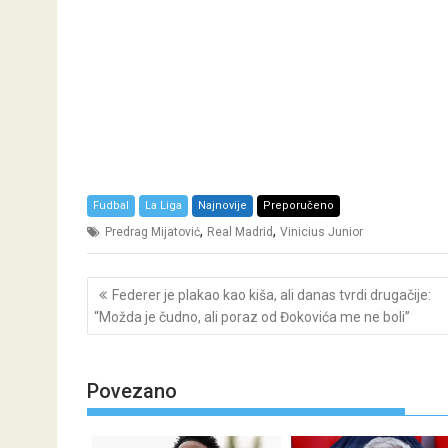
Fudbal
La Liga
Najnovije
Preporučeno
,
,
Predrag Mijatović
Real Madrid
Vinicius Junior
Post
Federer je plakao kao kiša, ali danas tvrdi drugačije:
navigation
“Možda je čudno, ali poraz od Đokovića me ne boli”
Povezano