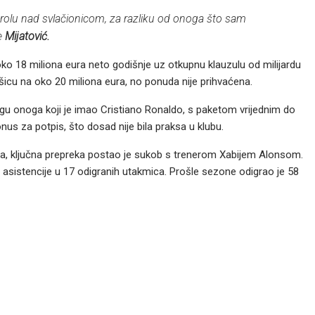
rolu nad svlačionicom, za razliku od onoga što sam
je
Mijatović.
oko 18 miliona eura neto godišnje uz otkupnu klauzulu od milijardu
icu na oko 20 miliona eura, no ponuda nije prihvaćena.
rangu onoga koji je imao Cristiano Ronaldo, s paketom vrijednim do
onus za potpis, što dosad nije bila praksa u klubu.
ija, ključna prepreka postao je sukob s trenerom Xabijem Alonsom.
ri asistencije u 17 odigranih utakmica. Prošle sezone odigrao je 58