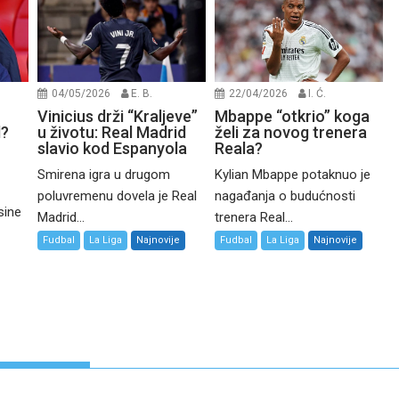
04/05/2026
E. B.
22/04/2026
I. Ć.
Vinicius drži “Kraljeve”
Mbappe “otkrio” koga
d?
u životu: Real Madrid
želi za novog trenera
slavio kod Espanyola
Reala?
Smirena igra u drugom
Kylian Mbappe potaknuo je
poluvremenu dovela je Real
nagađanja o budućnosti
sine
Madrid...
trenera Real...
Fudbal
La Liga
Najnovije
Fudbal
La Liga
Najnovije