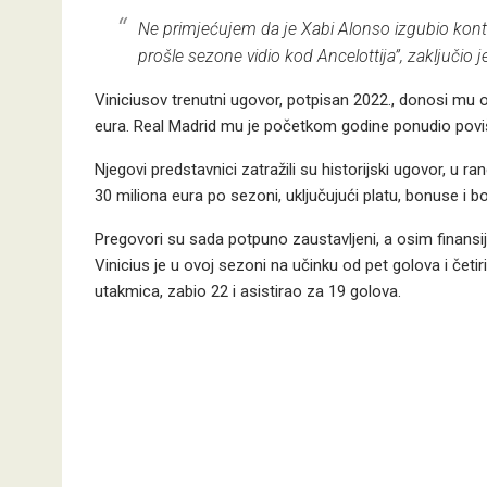
Ne primjećujem da je Xabi Alonso izgubio kont
prošle sezone vidio kod Ancelottija”, zaključio 
Viniciusov trenutni ugovor, potpisan 2022., donosi mu 
eura. Real Madrid mu je početkom godine ponudio poviš
Njegovi predstavnici zatražili su historijski ugovor, u 
30 miliona eura po sezoni, uključujući platu, bonuse i b
Pregovori su sada potpuno zaustavljeni, a osim finans
Vinicius je u ovoj sezoni na učinku od pet golova i četi
utakmica, zabio 22 i asistirao za 19 golova.