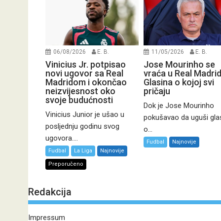
06/08/2026
E. B.
11/05/2026
E. B.
Vinicius Jr. potpisao
Jose Mourinho se
novi ugovor sa Real
vraća u Real Madri
Madridom i okončao
Glasina o kojoj svi
neizvijesnost oko
pričaju
svoje budućnosti
Dok je Jose Mourinho
Vinicius Junior je ušao u
pokušavao da uguši gla
posljednju godinu svog
o...
ugovora....
Fudbal
Najnovije
Fudbal
La Liga
Najnovije
Preporučeno
Redakcija
Impressum