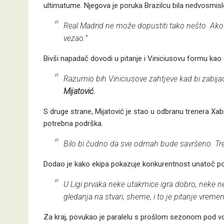
ultimatume. Njegova je poruka Brazilcu bila nedvosmisl
Real Madrid ne može dopustiti tako nešto. Ako 
vezao.”
Bivši napadač dovodi u pitanje i Viniciusovu formu kao
Razumio bih Viniciusove zahtjeve kad bi zabijao t
Mijatović.
S druge strane, Mijatović je stao u odbranu trenera Xab
potrebna podrška.
Bilo bi čudno da sve odmah bude savršeno. Tre
Dodao je kako ekipa pokazuje konkurentnost unatoč p
U Ligi prvaka neke utakmice igra dobro, neke ne 
gledanja na stvari, sheme, i to je pitanje vremen
Za kraj, povukao je paralelu s prošlom sezonom pod vo