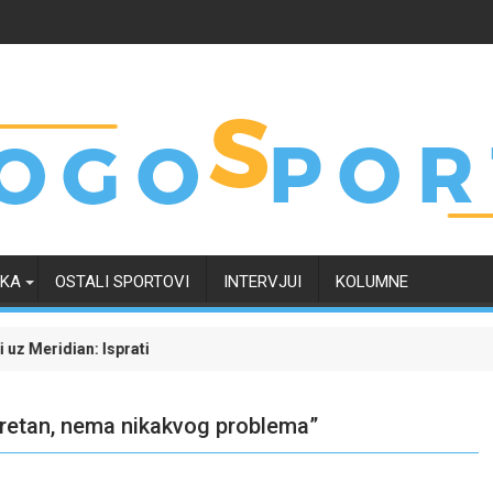
RKA
OSTALI SPORTOVI
INTERVJUI
KOLUMNE
ti borbu za grupnu fazu uz najveće kvote
Dinamo uvjerljivom pobjedom savladao Kaunu Žalgiris i u
 sretan, nema nikakvog problema”