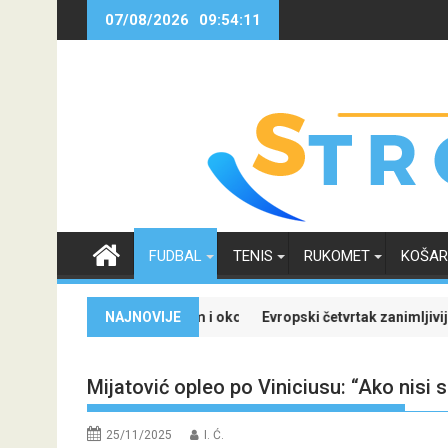
Skip
07/08/2026
09:54:12
to
content
FUDBAL
TENIS
RUKOMET
KOŠA
al Madridom i okončao neizvijesnost oko svoje budućnosti
NAJNOVIJE
Evropski četvrtak zanimljiviji uz Meridian: Ispra
Mijatović opleo po Viniciusu: “Ako nisi
25/11/2025
I. Ć.