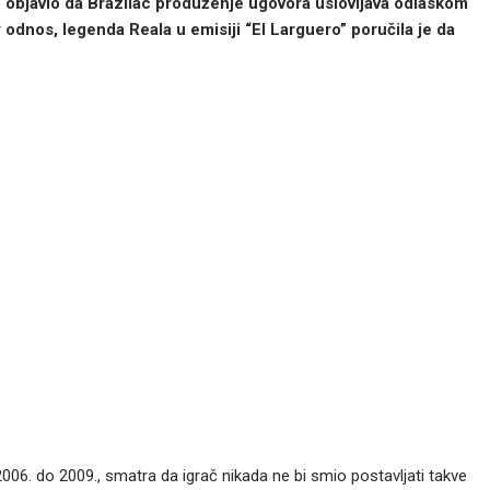
” objavio da Brazilac produženje ugovora uslovljava odlaskom
odnos, legenda Reala u emisiji “El Larguero” poručila je da
d 2006. do 2009., smatra da igrač nikada ne bi smio postavljati takve