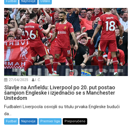
Fudbal
Najnovije
Ostalo
27/04/2025
I. Ć.
Slavlje na Anfieldu: Liverpool po 20. put postao
šampion Engleske i izjednačio se s Manchester
Unitedom
Fudbaleri Liverpoola osvojili su titulu prvaka Engleske budući
da...
Fudbal
Najnovije
Premier liga
Preporučeno