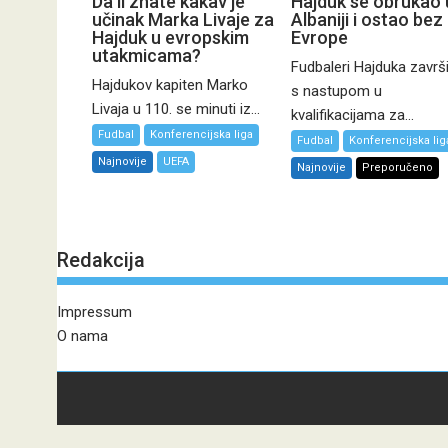
Da li znate kakav je
Hajduk se obrukao 
učinak Marka Livaje za
Albaniji i ostao bez
Hajduk u evropskim
Evrope
utakmicama?
Fudbaleri Hajduka završi
Hajdukov kapiten Marko
s nastupom u
Livaja u 110. se minuti iz...
kvalifikacijama za...
Fudbal
Konferencijska liga
Fudbal
Konferencijska lig
Najnovije
UEFA
Najnovije
Preporučeno
Redakcija
Impressum
O nama
Sva