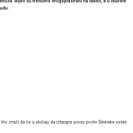
tusa. Bijeli su trenutno drugoplasirani na tabeli, a u idućem
judu.
 što znači da će u slučaju da izbjegne poraz protiv Šibenika ostati