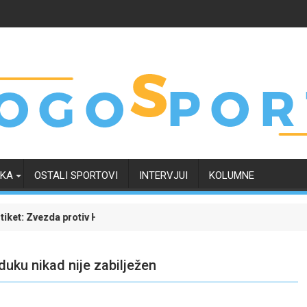
RKA
OSTALI SPORTOVI
INTERVJUI
KOLUMNE
otiv Hapoela, Dinamo dočekuje Žalgiris
LeBron James i dalje najtraženije ime u NBA ligi:
duku nikad nije zabilježen