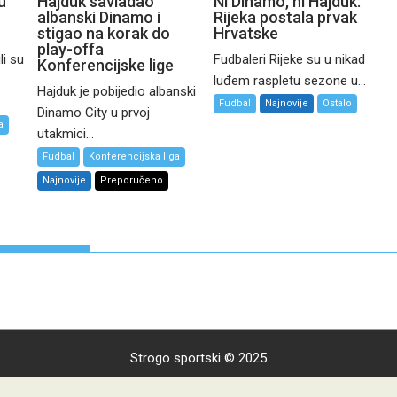
u
Hajduk savladao
Ni Dinamo, ni Hajduk:
albanski Dinamo i
Rijeka postala prvak
stigao na korak do
Hrvatske
play-offa
li su
Fudbaleri Rijeke su u nikad
Konferencijske lige
luđem raspletu sezone u...
Hajduk je pobijedio albanski
Fudbal
Najnovije
Ostalo
Dinamo City u prvoj
a
utakmici...
Fudbal
Konferencijska liga
Najnovije
Preporučeno
Strogo sportski © 2025
 prava zadržana. Zabranjeno preuzimanje sadržaja bez dozvole izdav