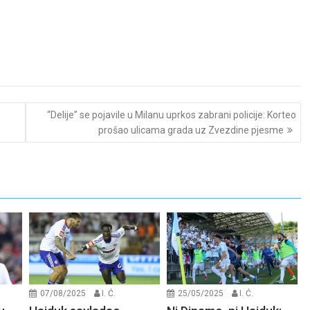
“Delije” se pojavile u Milanu uprkos zabrani policije: Korteo
prošao ulicama grada uz Zvezdine pjesme
07/08/2025
I. Ć.
25/05/2025
I. Ć.