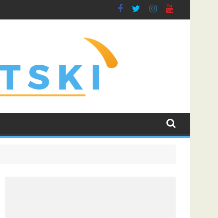
 Trenutno je na raskrsnici, a odluka uskoro "pada"
Evo kako je transfer Tarika Muharemovića uticao na nje