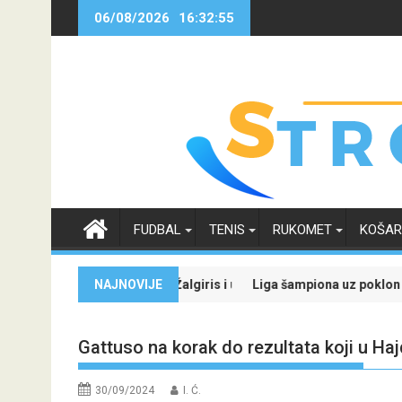
Skip
06/08/2026
16:32:56
to
content
FUDBAL
TENIS
RUKOMET
KOŠA
ao Kaunu Žalgiris i učvrstio šanse za kvalifikaciju u Ligu prvaka
NAJNOVIJE
Liga šampiona uz poklon tiket: Zvezda pr
Gattuso na korak do rezultata koji u Haj
30/09/2024
I. Ć.