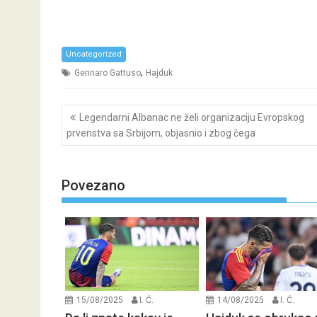
Uncategorized
,
Gennaro Gattuso
Hajduk
Post
Legendarni Albanac ne želi organizaciju Evropskog
navigation
prvenstva sa Srbijom, objasnio i zbog čega
Povezano
15/08/2025
I. Ć.
14/08/2025
I. Ć.