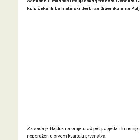
odnosno u mandatu italijanskog trenera Gennara Gat
kolu čeka ih Dalmatinski derbi sa Šibenikom na Pol
Za sada je Hajduk na omjeru od pet pobjeda i tri remija,
neporažen u prvom kvartalu prvenstva.