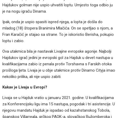
Hajdukov golman nije uspio uhvatiti loptu. Umjesto toga odbio ju
je na nogu igraču Dinama.
Ipak, onda je uspio spasiti ispred njega, a lopta je došla do
mladog (18) štopera Branimira Mlačića. On se spetljao s njom, a
Fran Karačić je stajao sa strane. To je iskoristio Berisha, pokupio
loptu i zabio.
Ova utakmica bila je nastavak Livajine evropske agonije. Najbolji
Hajdukov igrač jedini je evropski gol za Hajduk u devet nastupa u
kvalifikacijama zabio iz penala protiv Torshavna s Farskih otoka
prošloga ljeta. Livaja je u obje utakmice protiv Dinamo Cityja imao
nekoliko prilika, ali nije uspio zabiti.
Kakav je Livaja u Evropi?
Livaja se u Hajduk vratio u januaru 2021. godine. U kvalifikacijama
za Konferencijsku ligu ima 15 nastupa, pogodak i tri asistencije. U
njegovu mandatu Hajduk je ispadao od kazahstanskog Tobola,
španskog Villarreala, grčkog PAOK-a, slovačkog Ružomberoka i