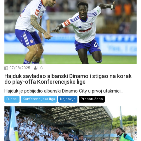
07/08/2025
I. Ć.
Hajduk savladao albanski Dinamo i stigao na korak
do play-offa Konferencijske lige
Hajduk je pobijedio albanski Dinamo City u prvoj utakmici...
Fudbal
Konferencijska liga
Najnovije
Preporučeno