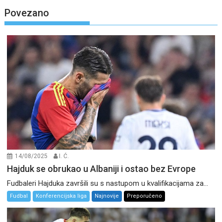
Povezano
14/08/2025
I. Ć.
Hajduk se obrukao u Albaniji i ostao bez Evrope
Fudbaleri Hajduka završili su s nastupom u kvalifikacijama za...
Fudbal
Konferencijska liga
Najnovije
Preporučeno