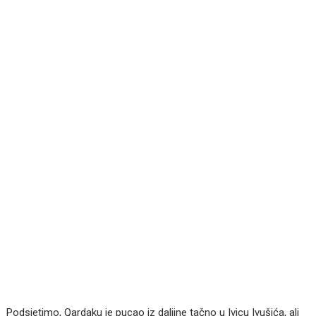
Podsjetimo, Qardaku je pucao iz daljine tačno u Ivicu Ivušića, ali