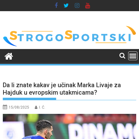
Skip
to
content
Da li znate kakav je učinak Marka Livaje za
Hajduk u evropskim utakmicama?
15/08/2025
I. Ć.