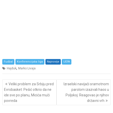
Fudbal
Konferencijska liga
Najnovije
UEFA
,
Hajduk
Marko Livaja
Post
Veliki problem za Srbiju pred
Izraelski navijači sramotnom
navigation
Evrobasket: Pešić otkrio da ne
parolom izazvali haos u
ide sve po planu, Micića muči
Poljskoj: Reagovao je njihov
povreda
državni vrh