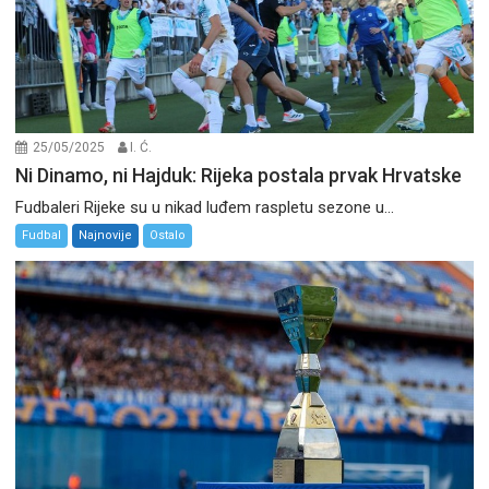
25/05/2025
I. Ć.
Ni Dinamo, ni Hajduk: Rijeka postala prvak Hrvatske
Fudbaleri Rijeke su u nikad luđem raspletu sezone u...
Fudbal
Najnovije
Ostalo