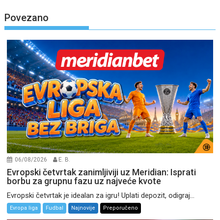
Povezano
06/08/2026
E. B.
Evropski četvrtak zanimljiviji uz Meridian: Isprati
borbu za grupnu fazu uz najveće kvote
Evropski četvrtak je idealan za igru! Uplati depozit, odigraj...
Evropa liga
Fudbal
Najnovije
Preporučeno