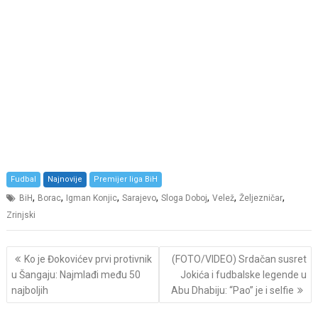
Fudbal
Najnovije
Premijer liga BiH
,
,
,
,
,
,
,
BiH
Borac
Igman Konjic
Sarajevo
Sloga Doboj
Velež
Željezničar
Zrinjski
Post
Ko je Đokovićev prvi protivnik
(FOTO/VIDEO) Srdačan susret
navigation
u Šangaju: Najmlađi među 50
Jokića i fudbalske legende u
najboljih
Abu Dhabiju: “Pao” je i selfie