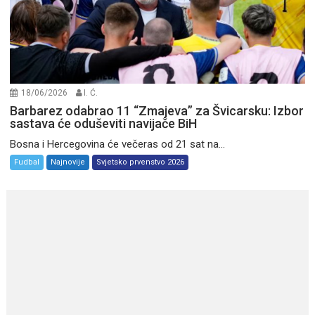
18/06/2026
I. Ć.
Barbarez odabrao 11 “Zmajeva” za Švicarsku: Izbor
sastava će oduševiti navijače BiH
Bosna i Hercegovina će večeras od 21 sat na...
Fudbal
Najnovije
Svjetsko prvenstvo 2026