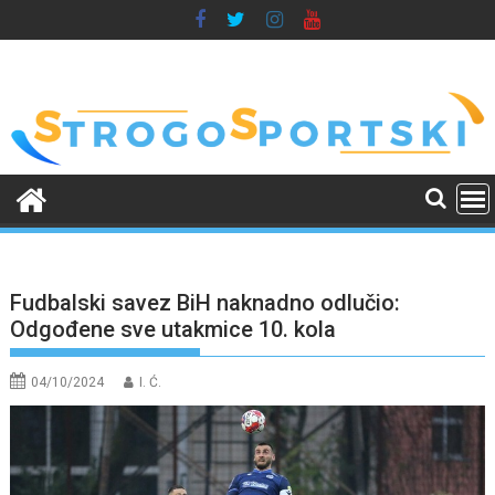
Skip
to
content
Fudbalski savez BiH naknadno odlučio:
Odgođene sve utakmice 10. kola
04/10/2024
I. Ć.