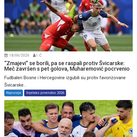
18/06/2026
I. Ć.
“Zmajevi” se borili, pa se raspali protiv Švicarske:
Meč završen s pet golova, Muharemović pocrvenio
Fudbaleri Bosne i Hercegovine izgubili su protiv favorizovane
Švicarske...
Najnovije
Svjetsko prvenstvo 2026