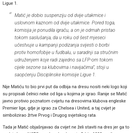
Ligue 1.
Matić je dobio suspenziju od dvije utakmice i
uslovnom kaznom od dvije utakmice. Pored toga,
komisija je ponudila igraču, a on je odmah pristao
tokom saslušanja, da u roku od šest mjeseci
učestvuje u kampanji podizanja svijesti o borbi
protiv homofobije u fudbalu, u saradnji sa stručnim
udruženjem koje radi zajedno sa LFP-om tokom
cijele sezone sa klubovima i navijačima”, stoji u
saopćenju Disciplinske komisije Ligue 1.
Nije Matiću to bio prvi put da odbija na dresu nositi neki logo koji
su propisali čelnici neke od liga u kojima je igrao. Ranije se Matić
javno protivio poznatom cvijetu na dresovima klubova engleske
Premier lige, gdje je igrao za Chelsea i United, a taj cvijet je
simbolizirao žrtve Prvog i Drugog svjetskog rata.
Tada je Matić objašnjavao da cvijet ne želi staviti na dres jer ga to