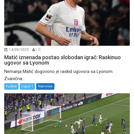
14/08/2025
I. Ć.
Matić iznenada postao slobodan igrač: Raskinuo
ugovor sa Lyonom
Nemanja Matić dogovorio je raskid ugovora sa Lyonom.
Zvanična...
Fudbal
Ligue 1
Najnovije