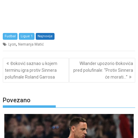
Fudbal
Ligue 1
Najnovije
,
Lyon
Nemanja Matić
Post
Đoković saznao u kojem
Wilander upozorio Đokovića
navigation
terminu igra protiv Sinnera
pred polufinale: “Protiv Sinnera
polufinale Roland Garrosa
će morati…”
Povezano