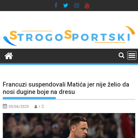
Skip
to
content
Francuzi suspendovali Matića jer nije želio da
nosi dugine boje na dresu
05/06/2025
I. Ć.