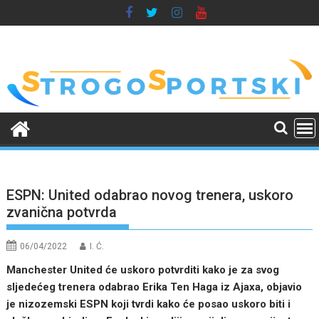
Skip
to
content
ESPN: United odabrao novog trenera, uskoro
zvanična potvrda
06/04/2022
I. Ć.
Manchester United će uskoro potvrditi kako je za svog
sljedećeg trenera odabrao Erika Ten Haga iz Ajaxa, objavio
je nizozemski ESPN koji tvrdi kako će posao uskoro biti i