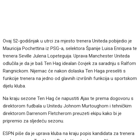
Ovaj 52-godišnjak u utrci za mjesto trenera Uniteda pobijedio je
Mauricija Pochettina iz PSG-a, selektora Španije Luisa Enriquea te
trenera Seville Julena Lopeteguija. Uprava Manchester Uniteda
odlučila je da je baš Ten Hag idealan čovjek za saradnju s Ralfom
Rangnickom. Nijemac će nakon dolaska Ten Haga preseliti s
funkcije trenera na jedno od glavnih izvršnih funkcija u sportskom
dijelu kluba.
Na kraju sezone Ten Hag će napustiti Ajax te prema dogovoru s
direktorom fudbala u Unitedu Johnom Murtoughom i tehničkim
direktorom Darrenom Fletcherom preuzeti ekipu kako bi je
pripremio za sljedeću sezonu.
ESPN piše da je uprava kluba na kraju popis kandidata za trenera