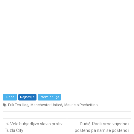
Fudbal
Najnovije
Premier liga
,
,
Erik Ten Hag
Manchester United
Mauricio Pochettino
Post
Velež ubjedljivo slavio protiv
Dudić: Radili smo vrijedno i
navigation
Tuzla City
pošteno pa nam se pošteno i