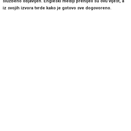
službeno objavljen. Engleski mediji prenijeli su ovu vijest, a
iz svojih izvora tvrde kako je gotovo sve dogovoreno.