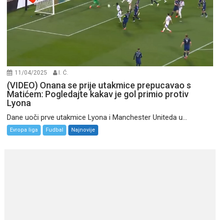
11/04/2025
I. Ć.
(VIDEO) Onana se prije utakmice prepucavao s
Matićem: Pogledajte kakav je gol primio protiv
Lyona
Dane uoči prve utakmice Lyona i Manchester Uniteda u...
Evropa liga
Fudbal
Najnovije