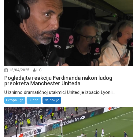
18/04/2025
I. Ć.
Pogledajte reakciju Ferdinanda nakon ludog
preokreta Manchester Uniteda
U izninno dramatičnoj utakmici United je izbacio Lyon i...
Evropa liga
Fudbal
Najnovije