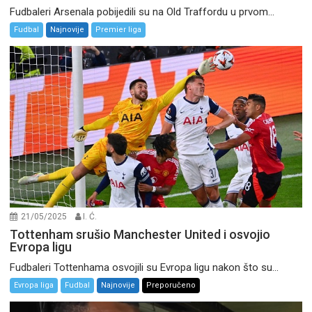
Fudbaleri Arsenala pobijedili su na Old Traffordu u prvom...
Fudbal
Najnovije
Premier liga
21/05/2025
I. Ć.
Tottenham srušio Manchester United i osvojio
Evropa ligu
Fudbaleri Tottenhama osvojili su Evropa ligu nakon što su...
Evropa liga
Fudbal
Najnovije
Preporučeno