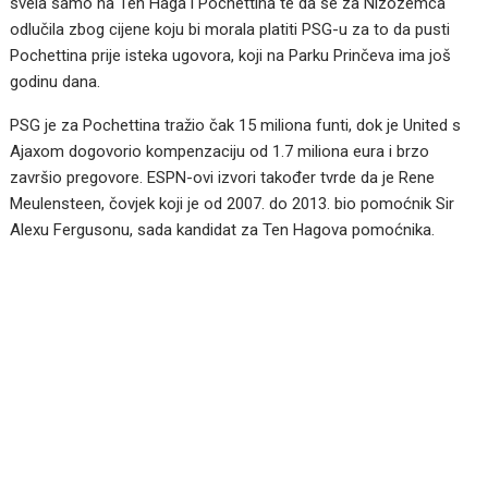
svela samo na Ten Haga i Pochettina te da se za Nizozemca
odlučila zbog cijene koju bi morala platiti PSG-u za to da pusti
Pochettina prije isteka ugovora, koji na Parku Prinčeva ima još
godinu dana.
PSG je za Pochettina tražio čak 15 miliona funti, dok je United s
Ajaxom dogovorio kompenzaciju od 1.7 miliona eura i brzo
završio pregovore. ESPN-ovi izvori također tvrde da je Rene
Meulensteen, čovjek koji je od 2007. do 2013. bio pomoćnik Sir
Alexu Fergusonu, sada kandidat za Ten Hagova pomoćnika.