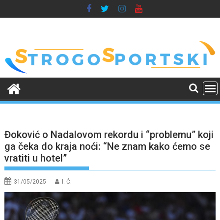
Skip
to
content
Đoković o Nadalovom rekordu i “problemu” koji
ga čeka do kraja noći: “Ne znam kako ćemo se
vratiti u hotel”
31/05/2025
I. Ć.