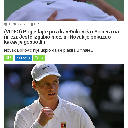
10/07/2026
I. Ć.
(VIDEO) Pogledajte pozdrav Đokovića i Sinnera na
mreži: Jeste izgubio meč, ali Novak je pokazao
kakav je gospodin
Novak Đoković nije uspio da se plasira u finale...
ATP
Najnovije
Tenis