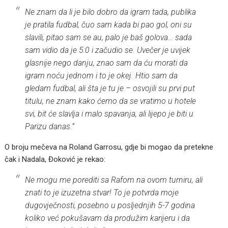
Ne znam da li je bilo dobro da igram tada, publika
je pratila fudbal, čuo sam kada bi pao gol, oni su
slavili, pitao sam se au, palo je baš golova… sada
sam vidio da je 5:0 i začudio se. Uvečer je uvijek
glasnije nego danju, znao sam da ću morati da
igram noću jednom i to je okej. Htio sam da
gledam fudbal, ali šta je tu je – osvojili su prvi put
titulu, ne znam kako ćemo da se vratimo u hotele
svi, bit će slavlja i malo spavanja, ali lijepo je biti u
Parizu danas.”
O broju mečeva na Roland Garrosu, gdje bi mogao da pretekne
čak i Nadala, Đoković je rekao:
Ne mogu me porediti sa Rafom na ovom turniru, ali
znati to je izuzetna stvar! To je potvrda moje
dugovječnosti, posebno u posljednjih 5-7 godina
koliko već pokušavam da produžim karijeru i da