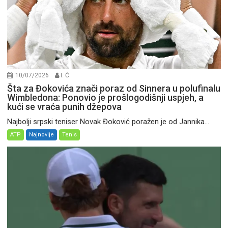
10/07/2026
I. Ć.
Šta za Đokovića znači poraz od Sinnera u polufinalu
Wimbledona: Ponovio je prošlogodišnji uspjeh, a
kući se vraća punih džepova
Najbolji srpski teniser Novak Đoković poražen je od Jannika...
ATP
Najnovije
Tenis