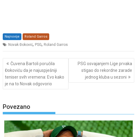
Najnovije
Roland Garros
,
,
Novak Đoković
PSG
Roland Garros
Post
Čuvena Bartoli poručila
PSG osvajanjem Lige prvaka
navigation
Đokoviću da je najuspješniji
stigao do rekordne zarade
teniser svih vremena: Evo kako
jednog kluba u sezoni
je na to Novak odgovorio
Povezano