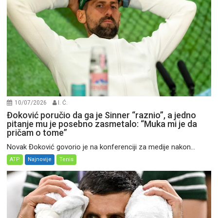
10/07/2026
I. Ć.
Đoković poručio da ga je Sinner “raznio”, a jedno
pitanje mu je posebno zasmetalo: “Muka mi je da
pričam o tome”
Novak Đoković govorio je na konferenciji za medije nakon...
ATP
Najnovije
Tenis