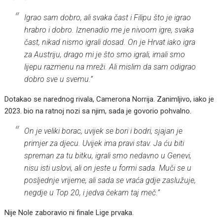
Igrao sam dobro, ali svaka čast i Filipu što je igrao
hrabro i dobro. Iznenadio me je nivoom igre, svaka
čast, nikad nismo igrali dosad. On je Hrvat iako igra
za Austriju, drago mi je što smo igrali, imali smo
lijepu razmenu na mreži. Ali mislim da sam odigrao
dobro sve u svemu.”
Dotakao se narednog rivala, Camerona Norrija. Zanimljivo, iako je
2023. bio na ratnoj nozi sa njim, sada je govorio pohvalno.
On je veliki borac, uvijek se bori i bodri, sjajan je
primjer za djecu. Uvijek ima pravi stav. Ja ću biti
spreman za tu bitku, igrali smo nedavno u Genevi,
nisu isti uslovi, ali on jeste u formi sada. Muči se u
posljednje vrijeme, ali sada se vraća gdje zaslužuje,
negdje u Top 20, i jedva čekam taj meč.”
Nije Nole zaboravio ni finale Lige prvaka.