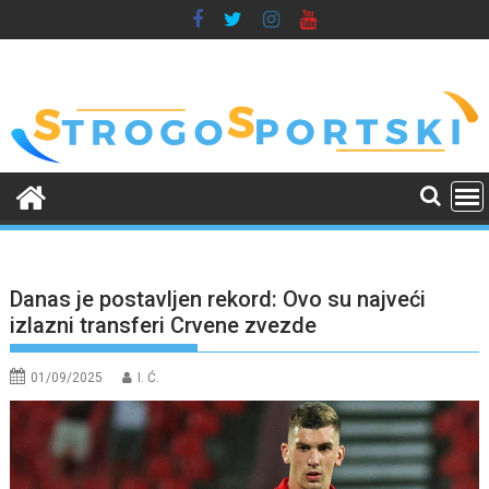
Skip
to
content
Danas je postavljen rekord: Ovo su najveći
izlazni transferi Crvene zvezde
01/09/2025
I. Ć.