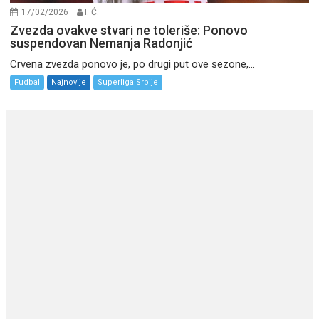
17/02/2026
I. Ć.
Zvezda ovakve stvari ne toleriše: Ponovo
suspendovan Nemanja Radonjić
Crvena zvezda ponovo je, po drugi put ove sezone,...
Fudbal
Najnovije
Superliga Srbije