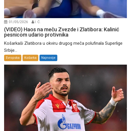
01/05/2026
I. Ć.
(VIDEO) Haos na meču Zvezde i Zlatibora: Kalinić
pesnicom udario protivnika
Košarkaši Zlatibora u okviru drugog meča polufinala Superlige
Srbije...
Evropska
Košarka
Najnovije