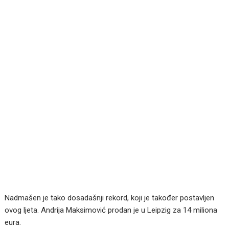
Nadmašen je tako dosadašnji rekord, koji je također postavljen
ovog ljeta. Andrija Maksimović prodan je u Leipzig za 14 miliona
eura.