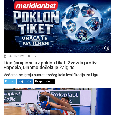
04/08/2026
E. B.
Liga šampiona uz poklon tiket: Zvezda protiv
Hapoela, Dinamo dočekuje Žalgiris
Večeras se igraju susreti trećeg kola kvalifikacija za Ligu...
Fudbal
Najnovije
Preporučeno