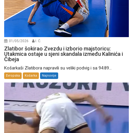
01/05/2026
I. Ć.
Zlatibor šokirao Zvezdu i izborio majstoricu:
Utakmica ostaje u sjeni skandala između Kalinića i
Čibeja
Košarkaši Zlatibora napravili su veliki podvig i sa 94:89...
Evropska
Košarka
Najnovije