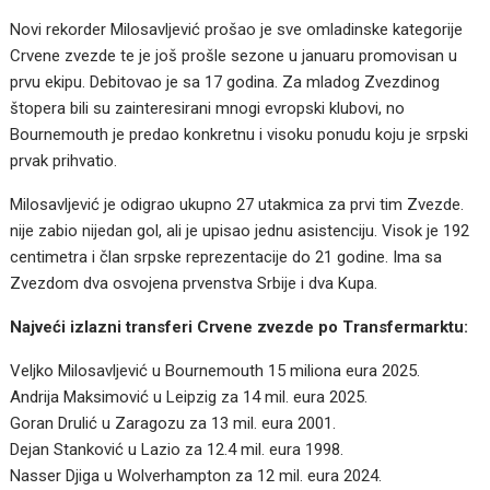
Novi rekorder Milosavljević prošao je sve omladinske kategorije
Crvene zvezde te je još prošle sezone u januaru promovisan u
prvu ekipu. Debitovao je sa 17 godina. Za mladog Zvezdinog
štopera bili su zainteresirani mnogi evropski klubovi, no
Bournemouth je predao konkretnu i visoku ponudu koju je srpski
prvak prihvatio.
Milosavljević je odigrao ukupno 27 utakmica za prvi tim Zvezde.
nije zabio nijedan gol, ali je upisao jednu asistenciju. Visok je 192
centimetra i član srpske reprezentacije do 21 godine. Ima sa
Zvezdom dva osvojena prvenstva Srbije i dva Kupa.
Najveći izlazni transferi Crvene zvezde po Transfermarktu:
Veljko Milosavljević u Bournemouth 15 miliona eura 2025.
Andrija Maksimović u Leipzig za 14 mil. eura 2025.
Goran Drulić u Zaragozu za 13 mil. eura 2001.
Dejan Stanković u Lazio za 12.4 mil. eura 1998.
Nasser Djiga u Wolverhampton za 12 mil. eura 2024.