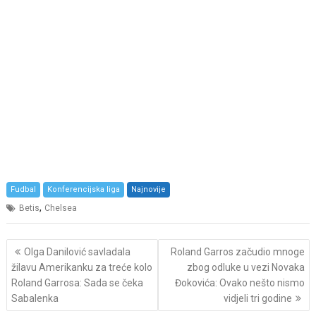
Fudbal
Konferencijska liga
Najnovije
,
Betis
Chelsea
Post
Olga Danilović savladala
Roland Garros začudio mnoge
navigation
žilavu Amerikanku za treće kolo
zbog odluke u vezi Novaka
Roland Garrosa: Sada se čeka
Đokovića: Ovako nešto nismo
Sabalenka
vidjeli tri godine