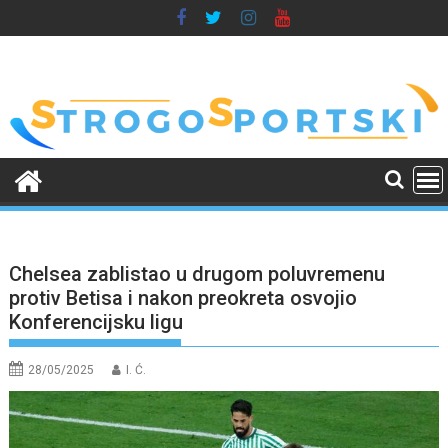
Skip
to
content
Chelsea zablistao u drugom poluvremenu
protiv Betisa i nakon preokreta osvojio
Konferencijsku ligu
28/05/2025
I. Ć.