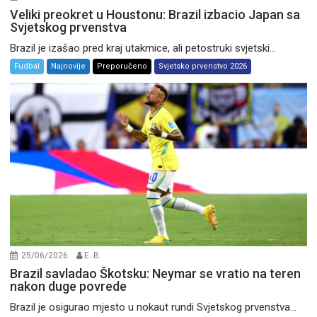
Veliki preokret u Houstonu: Brazil izbacio Japan sa
Svjetskog prvenstva
Brazil je izašao pred kraj utakmice, ali petostruki svjetski...
Fudbal
Najnovije
Preporučeno
Svjetsko prvenstvo 2026
25/06/2026
E. B.
Brazil savladao Škotsku: Neymar se vratio na teren
nakon duge povrede
Brazil je osigurao mjesto u nokaut rundi Svjetskog prvenstva...