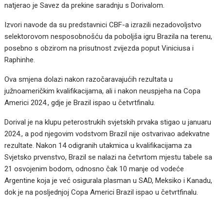
natjerao je Savez da prekine saradnju s Dorivalom.
Izvori navode da su predstavnici CBF-a izrazili nezadovoljstvo
selektorovom nesposobnošću da poboljša igru Brazila na terenu,
posebno s obzirom na prisutnost zvijezda poput Viniciusa i
Raphinhe.
Ova smjena dolazi nakon razočaravajućih rezultata u
južnoameričkim kvalifikacijama, ali i nakon neuspjeha na Copa
Americi 2024., gdje je Brazil ispao u četvrtfinalu.
Dorival je na klupu peterostrukih svjetskih prvaka stigao u januaru
2024., a pod njegovim vodstvom Brazil nije ostvarivao adekvatne
rezultate. Nakon 14 odigranih utakmica u kvalifikacijama za
Svjetsko prvenstvo, Brazil se nalazi na četvrtom mjestu tabele sa
21 osvojenim bodom, odnosno čak 10 manje od vodeće
Argentine koja je već osigurala plasman u SAD, Meksiko i Kanadu,
dok je na posljednjoj Copa Americi Brazil ispao u četvrtfinalu.