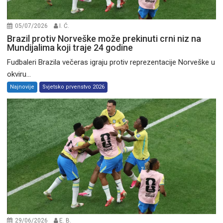
05/07/2026
I. Ć.
Brazil protiv Norveške može prekinuti crni niz na
Mundijalima koji traje 24 godine
Fudbaleri Brazila večeras igraju protiv reprezentacije Norveške u
okviru...
Najnovije
Svjetsko prvenstvo 2026
29/06/2026
E. B.