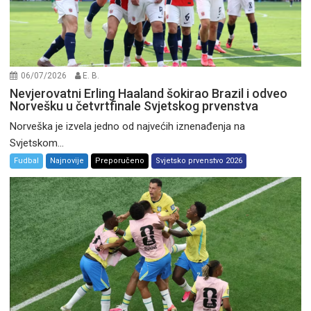
06/07/2026
E. B.
Nevjerovatni Erling Haaland šokirao Brazil i odveo
Norvešku u četvrtfinale Svjetskog prvenstva
Norveška je izvela jedno od najvećih iznenađenja na
Svjetskom...
Fudbal
Najnovije
Preporučeno
Svjetsko prvenstvo 2026