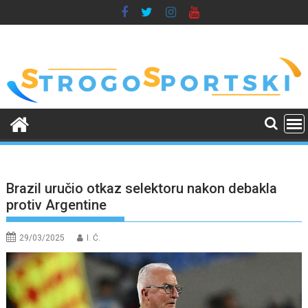
Skip
to
content
Brazil uručio otkaz selektoru nakon debakla
protiv Argentine
29/03/2025
I. Ć.