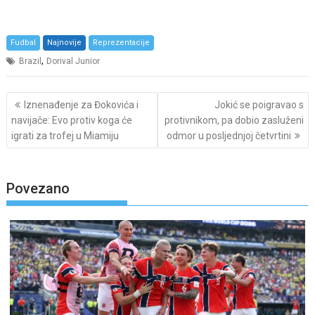
Fudbal
Najnovije
Reprezentacije
,
Brazil
Dorival Junior
Post
Iznenađenje za Đokovića i
Jokić se poigravao s
navigation
navijače: Evo protiv koga će
protivnikom, pa dobio zasluženi
igrati za trofej u Miamiju
odmor u posljednjoj četvrtini
Povezano