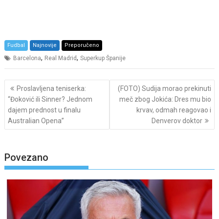
Fudbal
Najnovije
Preporučeno
,
,
Barcelona
Real Madrid
Superkup Španije
Post
Proslavljena teniserka:
(FOTO) Sudija morao prekinuti
navigation
“Đoković ili Sinner? Jednom
meč zbog Jokića: Dres mu bio
dajem prednost u finalu
krvav, odmah reagovao i
Australian Opena”
Denverov doktor
Povezano