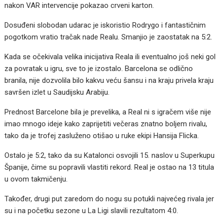
nakon VAR intervencije pokazao crveni karton.
Dosuđeni slobodan udarac je iskoristio Rodrygo i fantastičnim
pogotkom vratio tračak nade Realu. Smanjio je zaostatak na 5:2.
Kada se očekivala velika inicijativa Reala ili eventualno još neki gol
za povratak u igru, sve to je izostalo. Barcelona se odlično
branila, nije dozvolila bilo kakvu veću šansu i na kraju privela kraju
savršen izlet u Saudijsku Arabiju.
Prednost Barcelone bila je prevelika, a Real ni s igračem više nije
imao mnogo ideje kako zaprijetiti večeras znatno boljem rivalu,
tako da je trofej zasluženo otišao u ruke ekipi Hansija Flicka.
Ostalo je 5:2, tako da su Katalonci osvojili 15. naslov u Superkupu
Španije, čime su popravili vlastiti rekord. Real je ostao na 13 titula
u ovom takmičenju.
Također, drugi put zaredom do nogu su potukli najvećeg rivala jer
su i na početku sezone u La Ligi slavili rezultatom 4:0.