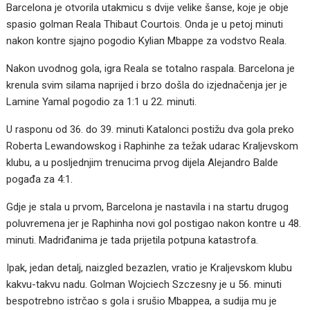
Barcelona je otvorila utakmicu s dvije velike šanse, koje je obje
spasio golman Reala Thibaut Courtois. Onda je u petoj minuti
nakon kontre sjajno pogodio Kylian Mbappe za vodstvo Reala.
Nakon uvodnog gola, igra Reala se totalno raspala. Barcelona je
krenula svim silama naprijed i brzo došla do izjednačenja jer je
Lamine Yamal pogodio za 1:1 u 22. minuti.
U rasponu od 36. do 39. minuti Katalonci postižu dva gola preko
Roberta Lewandowskog i Raphinhe za težak udarac Kraljevskom
klubu, a u posljednjim trenucima prvog dijela Alejandro Balde
pogađa za 4:1.
Gdje je stala u prvom, Barcelona je nastavila i na startu drugog
poluvremena jer je Raphinha novi gol postigao nakon kontre u 48.
minuti. Madriđanima je tada prijetila potpuna katastrofa.
Ipak, jedan detalj, naizgled bezazlen, vratio je Kraljevskom klubu
kakvu-takvu nadu. Golman Wojciech Szczesny je u 56. minuti
bespotrebno istrčao s gola i srušio Mbappea, a sudija mu je