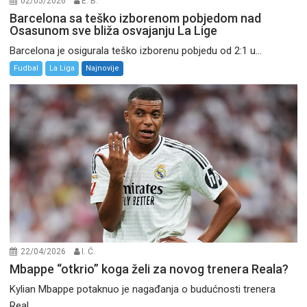
02/05/2026
E. B.
Barcelona sa teško izborenom pobjedom nad
Osasunom sve bliža osvajanju La Lige
Barcelona je osigurala teško izborenu pobjedu od 2:1 u...
Fudbal
La Liga
Najnovije
22/04/2026
I. Ć.
Mbappe “otkrio” koga želi za novog trenera Reala?
Kylian Mbappe potaknuo je nagađanja o budućnosti trenera
Real...