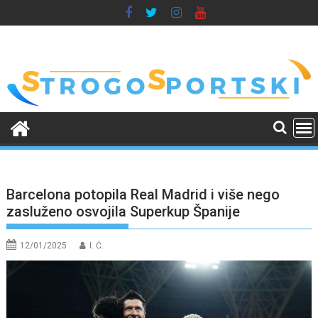
Skip
to
content
Barcelona potopila Real Madrid i više nego
zasluženo osvojila Superkup Španije
12/01/2025
I. Ć.