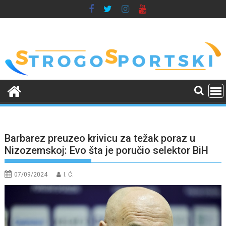
Skip
to
content
Barbarez preuzeo krivicu za težak poraz u
Nizozemskoj: Evo šta je poručio selektor BiH
07/09/2024
I. Ć.