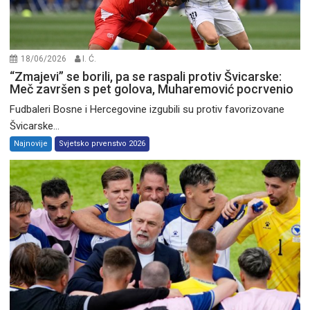
18/06/2026
I. Ć.
“Zmajevi” se borili, pa se raspali protiv Švicarske:
Meč završen s pet golova, Muharemović pocrvenio
Fudbaleri Bosne i Hercegovine izgubili su protiv favorizovane
Švicarske...
Najnovije
Svjetsko prvenstvo 2026