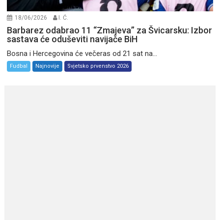
18/06/2026
I. Ć.
Barbarez odabrao 11 “Zmajeva” za Švicarsku: Izbor
sastava će oduševiti navijače BiH
Bosna i Hercegovina će večeras od 21 sat na...
Fudbal
Najnovije
Svjetsko prvenstvo 2026