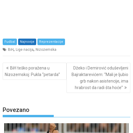
Fudbal
Najnovije
Reprezentacije
,
,
BiH
Lige nacija
Nizozemska
Post
BiH teško poražena u
Džeko i Demirović oduševljeni
navigation
Nizozemskoj: Pukla “petarda”
Bajraktarevićem: “Mali je ljubio
grb nakon asistencije, ima
hrabrost da radi šta hoće”
Povezano