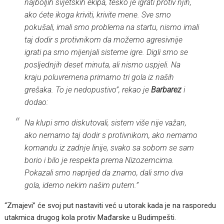
najboljih svjetskih ekipa, teško je igrati protiv njih,
ako ćete ikoga kriviti, krivite mene. Sve smo
pokušali, imali smo problema na startu, nismo imali
taj dodir s protivnikom da možemo agresivnije
igrati pa smo mijenjali sisteme igre. Digli smo se
posljednjih deset minuta, ali nismo uspjeli. Na
kraju poluvremena primamo tri gola iz naših
grešaka. To je nedopustivo”, rekao je
Barbarez
i
dodao:
Na klupi smo diskutovali, sistem više nije važan,
ako nemamo taj dodir s protivnikom, ako nemamo
komandu iz zadnje linije, svako sa sobom se sam
borio i bilo je respekta prema Nizozemcima.
Pokazali smo naprijed da znamo, dali smo dva
gola, idemo nekim našim putem.”
“Zmajevi” će svoj put nastaviti već u utorak kada je na rasporedu
utakmica drugog kola protiv Mađarske u Budimpešti.