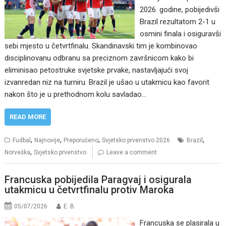
2026. godine, pobijedivši
Brazil rezultatom 2-1 u
osmini finala i osiguravši
sebi mjesto u četvrtfinalu. Skandinavski tim je kombinovao
disciplinovanu odbranu sa preciznom završnicom kako bi
eliminisao petostruke svjetske prvake, nastavljajući svoj
izvanredan niz na turniru. Brazil je ušao u utakmicu kao favorit
nakon što je u prethodnom kolu savladao…
READ MORE
,
,
,
,
Fudbal
Najnovije
Preporučeno
Svjetsko prvenstvo 2026
Brazil
,
Norveška
Svjetsko prvenstvo
Leave a comment
Francuska pobijedila Paragvaj i osigurala
utakmicu u četvrtfinalu protiv Maroka
05/07/2026
E. B.
Francuska se plasirala u