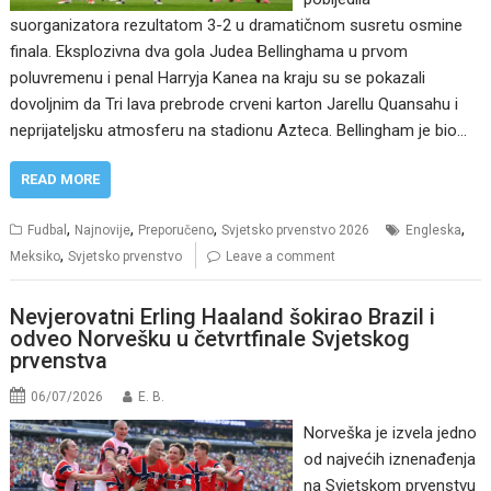
suorganizatora rezultatom 3-2 u dramatičnom susretu osmine
finala. Eksplozivna dva gola Judea Bellinghama u prvom
poluvremenu i penal Harryja Kanea na kraju su se pokazali
dovoljnim da Tri lava prebrode crveni karton Jarellu Quansahu i
neprijateljsku atmosferu na stadionu Azteca. Bellingham je bio…
READ MORE
,
,
,
,
Fudbal
Najnovije
Preporučeno
Svjetsko prvenstvo 2026
Engleska
,
Meksiko
Svjetsko prvenstvo
Leave a comment
Nevjerovatni Erling Haaland šokirao Brazil i
odveo Norvešku u četvrtfinale Svjetskog
prvenstva
06/07/2026
E. B.
Norveška je izvela jedno
od najvećih iznenađenja
na Svjetskom prvenstvu