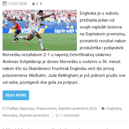
12/07/2026
E. B.
Engleska je u subotu
preživjela jedan od
svojih najtežih testova
na Svjetskom prvenstvu,
povrativši rezultat nakon
produžetka i pobijedivši
Norvešku rezultatom 2-1 u napetoj četvrtfinalnoj utakmici.
Andreas Schjelderup je doveo Norvešku u vodstvo u 36. minuti
nakon što su Skandinavci frustrirali Englesku veći dio prvog
poluvremena. Međutim, Jude Bellingham je još jednom pružio sve
od sebe, postigavši dva gola za potpuni…
READ MORE
,
,
,
,
Fudbal
Najnovije
Preporučeno
Svjetsko prvenstvo 2026
Engleska
,
Norveška
Svjetsko prvenstvo
1 Comment