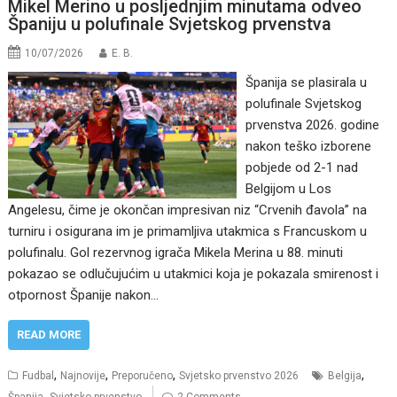
Mikel Merino u posljednjim minutama odveo
Španiju u polufinale Svjetskog prvenstva
10/07/2026
E. B.
Španija se plasirala u
polufinale Svjetskog
prvenstva 2026. godine
nakon teško izborene
pobjede od 2-1 nad
Belgijom u Los
Angelesu, čime je okončan impresivan niz “Crvenih đavola” na
turniru i osigurana im je primamljiva utakmica s Francuskom u
polufinalu. Gol rezervnog igrača Mikela Merina u 88. minuti
pokazao se odlučujućim u utakmici koja je pokazala smirenost i
otpornost Španije nakon…
READ MORE
,
,
,
,
Fudbal
Najnovije
Preporučeno
Svjetsko prvenstvo 2026
Belgija
,