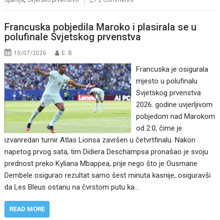
Španija
Svjetsko prvenstvo
2 Comments
Francuska pobjedila Maroko i plasirala se u
polufinale Svjetskog prvenstva
10/07/2026
E. B.
Francuska je osigurala
mjesto u polufinalu
Svjetskog prvenstva
2026. godine uvjerljivom
pobjedom nad Marokom
od 2:0, čime je
izvanredan turnir Atlas Lionsa završen u četvrtfinalu. Nakon
napetog prvog sata, tim Didiera Deschampsa pronašao je svoju
prednost preko Kyliana Mbappea, prije nego što je Ousmane
Dembele osigurao rezultat samo šest minuta kasnije, osiguravši
da Les Bleus ostanu na čvrstom putu ka…
READ MORE