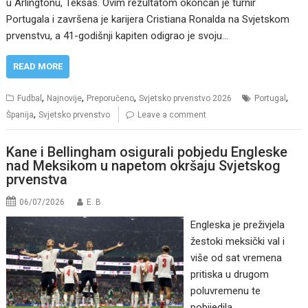
u Arlingtonu, Teksas. Ovim rezultatom okončan je turnir
Portugala i završena je karijera Cristiana Ronalda na Svjetskom
prvenstvu, a 41-godišnji kapiten odigrao je svoju…
READ MORE
,
,
,
,
Fudbal
Najnovije
Preporučeno
Svjetsko prvenstvo 2026
Portugal
,
Španija
Svjetsko prvenstvo
Leave a comment
Kane i Bellingham osigurali pobjedu Engleske
nad Meksikom u napetom okršaju Svjetskog
prvenstva
06/07/2026
E. B.
Engleska je preživjela
žestoki meksički val i
više od sat vremena
pritiska u drugom
poluvremenu te
pobijedila