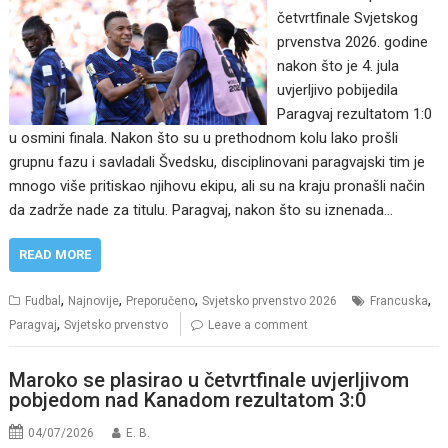
četvrtfinale Svjetskog
prvenstva 2026. godine
nakon što je 4. jula
uvjerljivo pobijedila
Paragvaj rezultatom 1:0
u osmini finala. Nakon što su u prethodnom kolu lako prošli
grupnu fazu i savladali Švedsku, disciplinovani paragvajski tim je
mnogo više pritiskao njihovu ekipu, ali su na kraju pronašli način
da zadrže nade za titulu. Paragvaj, nakon što su iznenada…
READ MORE
,
,
,
,
Fudbal
Najnovije
Preporučeno
Svjetsko prvenstvo 2026
Francuska
,
Paragvaj
Svjetsko prvenstvo
Leave a comment
Maroko se plasirao u četvrtfinale uvjerljivom
pobjedom nad Kanadom rezultatom 3:0
04/07/2026
E. B.