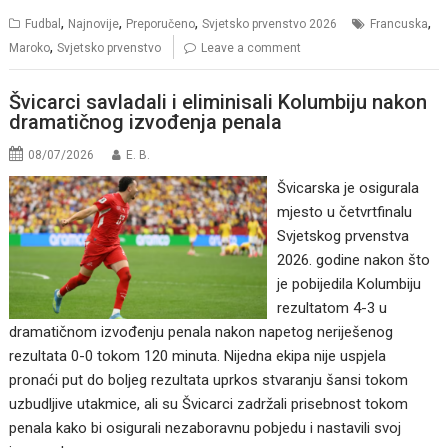
,
,
,
,
Fudbal
Najnovije
Preporučeno
Svjetsko prvenstvo 2026
Francuska
,
Maroko
Svjetsko prvenstvo
Leave a comment
Švicarci savladali i eliminisali Kolumbiju nakon
dramatičnog izvođenja penala
08/07/2026
E. B.
Švicarska je osigurala
mjesto u četvrtfinalu
Svjetskog prvenstva
2026. godine nakon što
je pobijedila Kolumbiju
rezultatom 4-3 u
dramatičnom izvođenju penala nakon napetog neriješenog
rezultata 0-0 tokom 120 minuta. Nijedna ekipa nije uspjela
pronaći put do boljeg rezultata uprkos stvaranju šansi tokom
uzbudljive utakmice, ali su Švicarci zadržali prisebnost tokom
penala kako bi osigurali nezaboravnu pobjedu i nastavili svoj