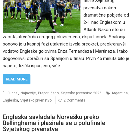
finale Svjetskog
prvenstva nakon
dramatične pobjede od
2-1 nad Engleskom u
Atlanti. Nakon što su
zaostajali veći dio drugog poluvremena, ekipa Lionela Scalonija
ponovo je u kasnoj fazi utakmice izvela preokret, preokrenuvši
vodstvo Engleske golovima Enza Fernandeza i Martineza, i tako
dogovorivši obračun sa Španijom u finalu. Prvih 45 minuta bilo je
napeto, fizički ispunjeno, više…
READ MORE
,
,
,
,
Fudbal
Najnovije
Preporučeno
Svjetsko prvenstvo 2026
Argentina
,
Engleska
Svjetsko prvenstvo
2 Comments
Engleska savladala Norvešku preko
Bellinghama i plasirala se u polufinale
Svjetskog prvenstva