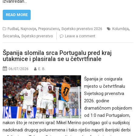
izvanredan…
READ MORE
,
,
,
,
Fudbal
Najnovije
Preporučeno
Svjetsko prvenstvo 2026
Kolumbija
,
Švicarska
Svjetsko prvenstvo
Leave a comment
Španija slomila srca Portugalu pred kraj
utakmice i plasirala se u četvrtfinale
06/07/2026
E. B.
Španija je osigurala
mjesto u četvrtfinalu
Svjetskog prvenstva
2026. godine
dramatičnom pobjedom
od 1:0 nad Portugalom,
nakon što je rezervni igrač Mikel Merino postigao gol u sudijskoj
nadoknadi drugog poluvremena i tako riješio napeti iberijski derbi