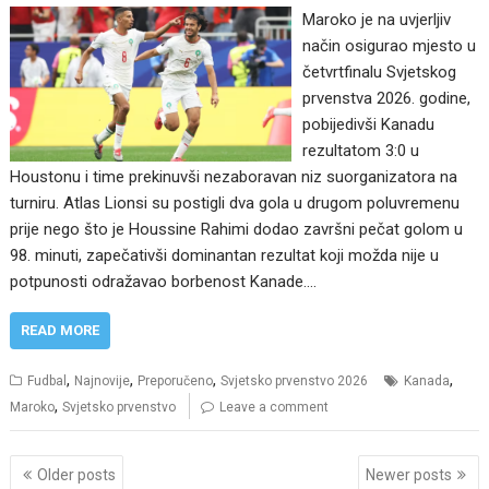
Maroko je na uvjerljiv
način osigurao mjesto u
četvrtfinalu Svjetskog
prvenstva 2026. godine,
pobijedivši Kanadu
rezultatom 3:0 u
Houstonu i time prekinuvši nezaboravan niz suorganizatora na
turniru. Atlas Lionsi su postigli dva gola u drugom poluvremenu
prije nego što je Houssine Rahimi dodao završni pečat golom u
98. minuti, zapečativši dominantan rezultat koji možda nije u
potpunosti odražavao borbenost Kanade.…
READ MORE
,
,
,
,
Fudbal
Najnovije
Preporučeno
Svjetsko prvenstvo 2026
Kanada
,
Maroko
Svjetsko prvenstvo
Leave a comment
Posts
Older posts
Newer posts