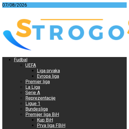
Skip
07/08/2026
to
content
Fudbal
UEFA
Liga prvaka
Evropa liga
Premier liga
La Liga
Serie A
Reprezentacije
Ligue 1
Bundesliga
Premijer liga BiH
Kup BiH
Prva liga FBiH