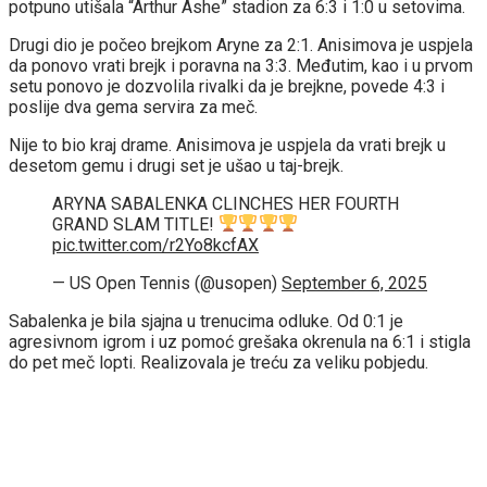
potpuno utišala “Arthur Ashe” stadion za 6:3 i 1:0 u setovima.
Drugi dio je počeo brejkom Aryne za 2:1. Anisimova je uspjela
da ponovo vrati brejk i poravna na 3:3. Međutim, kao i u prvom
setu ponovo je dozvolila rivalki da je brejkne, povede 4:3 i
poslije dva gema servira za meč.
Nije to bio kraj drame. Anisimova je uspjela da vrati brejk u
desetom gemu i drugi set je ušao u taj-brejk.
ARYNA SABALENKA CLINCHES HER FOURTH
GRAND SLAM TITLE!
pic.twitter.com/r2Yo8kcfAX
— US Open Tennis (@usopen)
September 6, 2025
Sabalenka je bila sjajna u trenucima odluke. Od 0:1 je
agresivnom igrom i uz pomoć grešaka okrenula na 6:1 i stigla
do pet meč lopti. Realizovala je treću za veliku pobjedu.