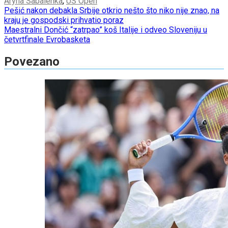
Aryna Sabalenka
,
US Open
Post
Pešić nakon debakla Srbije otkrio nešto što niko nije znao, na
kraju je gospodski prihvatio poraz
navigation
Maestralni Dončić “zatrpao” koš Italije i odveo Sloveniju u
četvrtfinale Evrobasketa
Povezano