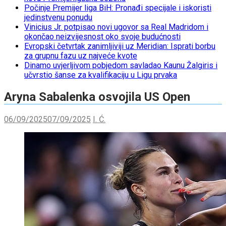
Počinje Premijer liga BiH: Pronađi specijale i iskoristi
jedinstvenu ponudu
Vinicius Jr. potpisao novi ugovor sa Real Madridom i
okončao neizvijesnost oko svoje budućnosti
Evropski četvrtak zanimljiviji uz Meridian: Isprati borbu
za grupnu fazu uz najveće kvote
Dinamo uvjerljivom pobjedom savladao Kaunu Žalgiris i
učvrstio šanse za kvalifikaciju u Ligu prvaka
Aryna Sabalenka osvojila US Open
06/09/2025
07/09/2025
I. Ć.