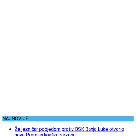
NAJNOVIJE
Željezničar pobjedom protiv BSK Banja Luke otvorio
novu Premijerligašku sezonu