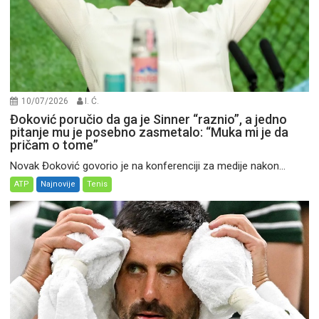
10/07/2026
I. Ć.
Đoković poručio da ga je Sinner “raznio”, a jedno
pitanje mu je posebno zasmetalo: “Muka mi je da
pričam o tome”
Novak Đoković govorio je na konferenciji za medije nakon...
ATP
Najnovije
Tenis