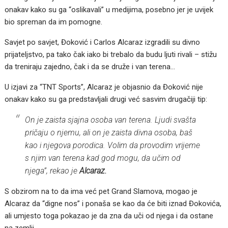
onakav kako su ga “oslikavali” u medijima, posebno jer je uvijek
bio spreman da im pomogne.
Savjet po savjet, Đoković i Carlos Alcaraz izgradili su divno
prijateljstvo, pa tako čak iako bi trebalo da budu ljuti rivali – stižu
da treniraju zajedno, čak i da se druže i van terena…
U izjavi za “TNT Sports”, Alcaraz je objasnio da Đoković nije
onakav kako su ga predstavljali drugi već sasvim drugačiji tip:
On je zaista sjajna osoba van terena. Ljudi svašta
pričaju o njemu, ali on je zaista divna osoba, baš
kao i njegova porodica. Volim da provodim vrijeme
s njim van terena kad god mogu, da učim od
njega”, rekao je
Alcaraz.
S obzirom na to da ima već pet Grand Slamova, mogao je
Alcaraz da “digne nos” i ponaša se kao da će biti iznad Đokovića,
ali umjesto toga pokazao je da zna da uči od njega i da ostane
na zemlji.