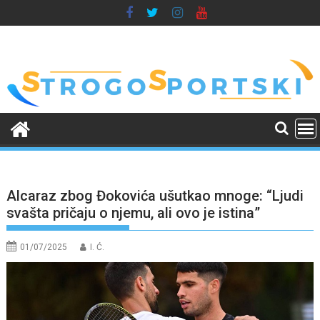
Skip
to
content
Alcaraz zbog Đokovića ušutkao mnoge: “Ljudi
svašta pričaju o njemu, ali ovo je istina”
01/07/2025
I. Ć.