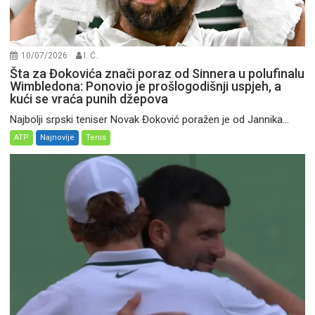
10/07/2026
I. Ć.
Šta za Đokovića znači poraz od Sinnera u polufinalu
Wimbledona: Ponovio je prošlogodišnji uspjeh, a
kući se vraća punih džepova
Najbolji srpski teniser Novak Đoković poražen je od Jannika...
ATP
Najnovije
Tenis