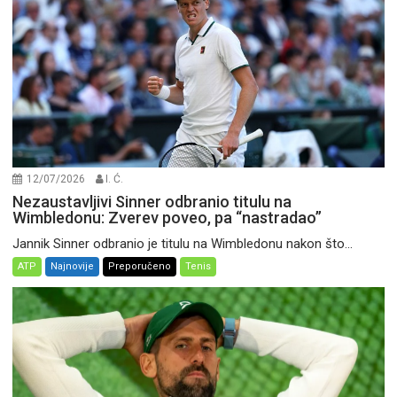
12/07/2026
I. Ć.
Nezaustavljivi Sinner odbranio titulu na
Wimbledonu: Zverev poveo, pa “nastradao”
Jannik Sinner odbranio je titulu na Wimbledonu nakon što...
ATP
Najnovije
Preporučeno
Tenis