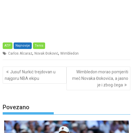
ATP
Najnovije
Tenis
,
,
Carlos Alcaraz
Novak Đoković
Wimbledon
Post
Jusuf Nurkić trejdovan u
Wimbledon morao pomjeriti
navigation
najgoru NBA ekipu
meč Novaka Đokovića, a jasno
je i zbog čega
Povezano