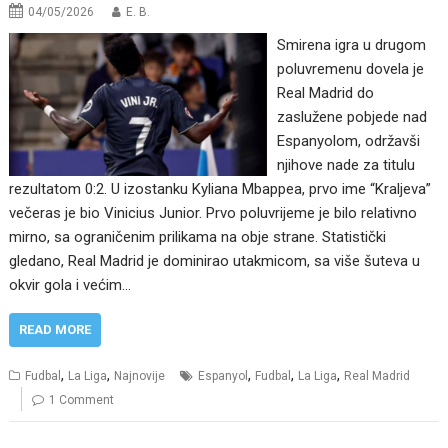
04/05/2026
E. B.
Smirena igra u drugom
poluvremenu dovela je
Real Madrid do
zaslužene pobjede nad
Espanyolom, održavši
njihove nade za titulu
rezultatom 0:2. U izostanku Kyliana Mbappea, prvo ime “Kraljeva”
večeras je bio Vinicius Junior. Prvo poluvrijeme je bilo relativno
mirno, sa ograničenim prilikama na obje strane. Statistički
gledano, Real Madrid je dominirao utakmicom, sa više šuteva u
okvir gola i većim…
READ MORE
,
,
,
,
,
Fudbal
La Liga
Najnovije
Espanyol
Fudbal
La Liga
Real Madrid
1 Comment