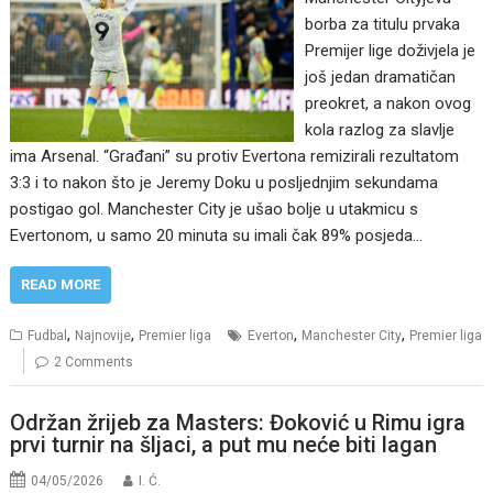
borba za titulu prvaka
Premijer lige doživjela je
još jedan dramatičan
preokret, a nakon ovog
kola razlog za slavlje
ima Arsenal. “Građani” su protiv Evertona remizirali rezultatom
3:3 i to nakon što je Jeremy Doku u posljednjim sekundama
postigao gol. Manchester City je ušao bolje u utakmicu s
Evertonom, u samo 20 minuta su imali čak 89% posjeda…
READ MORE
,
,
,
,
Fudbal
Najnovije
Premier liga
Everton
Manchester City
Premier liga
2 Comments
Održan žrijeb za Masters: Đoković u Rimu igra
prvi turnir na šljaci, a put mu neće biti lagan
04/05/2026
I. Ć.