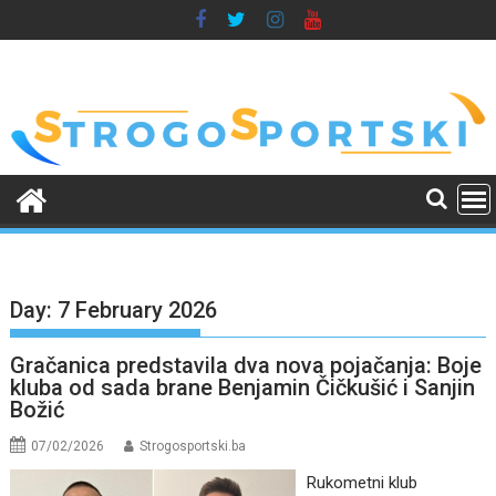
Skip
to
content
Day:
7 February 2026
Gračanica predstavila dva nova pojačanja: Boje
kluba od sada brane Benjamin Čičkušić i Sanjin
Božić
07/02/2026
Strogosportski.ba
Rukometni klub