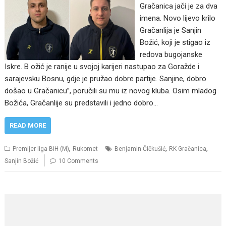
Gračanica jači je za dva
imena. Novo lijevo krilo
Gračanlija je Sanjin
Božić, koji je stigao iz
redova bugojanske
Iskre. B ožić je ranije u svojoj karijeri nastupao za Goražde i
sarajevsku Bosnu, gdje je pružao dobre partije. Sanjine, dobro
došao u Gračanicu”, poručili su mu iz novog kluba. Osim mladog
Božića, Gračanlije su predstavili i jedno dobro…
READ MORE
,
,
,
Premijer liga BiH (M)
Rukomet
Benjamin Čičkušić
RK Gračanica
Sanjin Božić
10 Comments