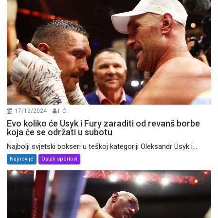
17/12/2024
I. Ć.
Evo koliko će Usyk i Fury zaraditi od revanš borbe
koja će se održati u subotu
Najbolji svjetski bokseri u teškoj kategoriji Oleksandr Usyk i...
Najnovije
Ostali sportovi