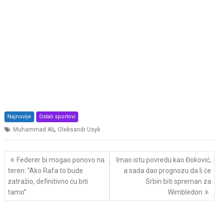
Najnovije
Ostali sportovi
,
Muhammad Ali
Oleksandr Usyk
Post
Federer bi mogao ponovo na
Imao istu povredu kao Đoković,
navigation
teren: “Ako Rafa to bude
a sada dao prognozu da li će
zatražio, definitivno ću biti
Srbin biti spreman za
tamo”
Wimbledon