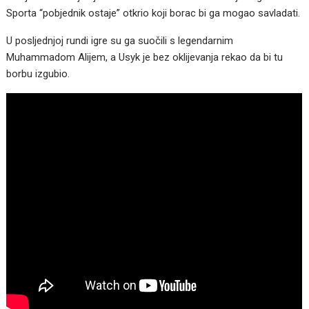
Sporta “pobjednik ostaje” otkrio koji borac bi ga mogao savladati.
U posljednjoj rundi igre su ga suočili s legendarnim
Muhammadom Alijem, a Usyk je bez oklijevanja rekao da bi tu
borbu izgubio.