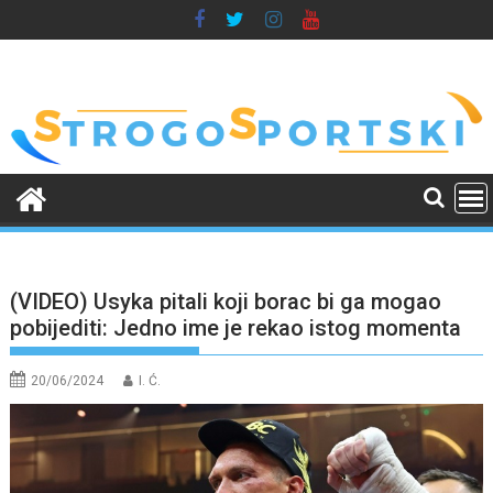
Skip
to
content
(VIDEO) Usyka pitali koji borac bi ga mogao
pobijediti: Jedno ime je rekao istog momenta
20/06/2024
I. Ć.