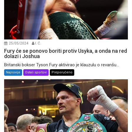
25/05/2024
I. Ć.
Fury će se ponovo boriti protiv Usyka, a onda na red
dolazi i Joshua
Britanski bokser Tyson Fury aktivirao je klauzulu o revanšu...
Najnovije
Ostali sportovi
Preporučeno