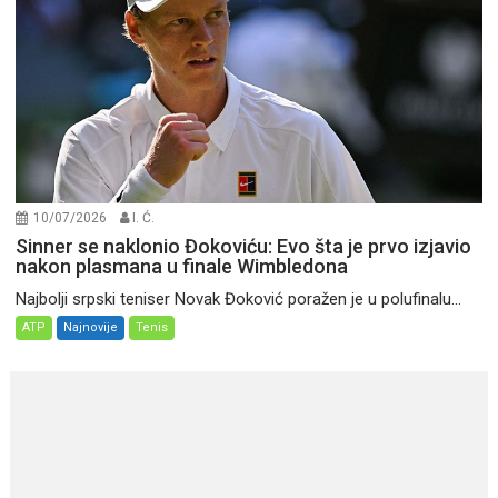
10/07/2026
I. Ć.
Sinner se naklonio Đokoviću: Evo šta je prvo izjavio
nakon plasmana u finale Wimbledona
Najbolji srpski teniser Novak Đoković poražen je u polufinalu...
ATP
Najnovije
Tenis