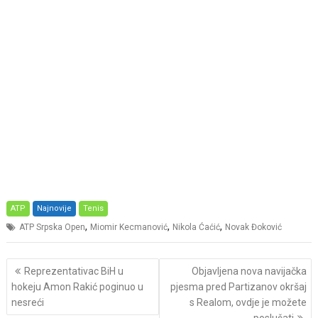
ATP
Najnovije
Tenis
,
,
,
ATP Srpska Open
Miomir Kecmanović
Nikola Ćaćić
Novak Đoković
Post
Reprezentativac BiH u
Objavljena nova navijačka
navigation
hokeju Amon Rakić poginuo u
pjesma pred Partizanov okršaj
nesreći
s Realom, ovdje je možete