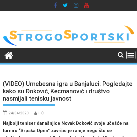
Skip
to
content
(VIDEO) Urnebesna igra u Banjaluci: Pogledajte
kako su Đoković, Kecmanović i društvo
nasmijali tenisku javnost
24/04/2023
I. Ć.
Najbolji teniser današnjice Novak Đoković svoje učešće na
turniru “Srpska Open” završio je ranije nego što se