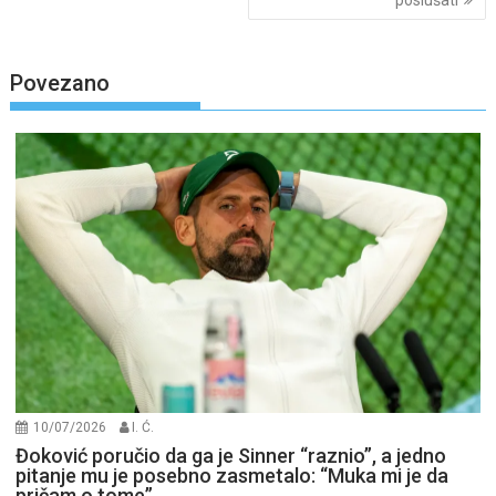
poslušati
Povezano
10/07/2026
I. Ć.
Đoković poručio da ga je Sinner “raznio”, a jedno
pitanje mu je posebno zasmetalo: “Muka mi je da
pričam o tome”