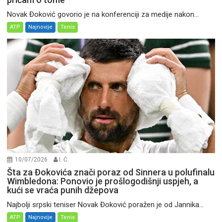
Novak Đoković govorio je na konferenciji za medije nakon...
ATP
Najnovije
Tenis
10/07/2026
I. Ć.
Šta za Đokovića znači poraz od Sinnera u polufinalu
Wimbledona: Ponovio je prošlogodišnji uspjeh, a
kući se vraća punih džepova
Najbolji srpski teniser Novak Đoković poražen je od Jannika...
ATP
Najnovije
Tenis