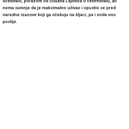
očekivalo, porazom od Dušana Lajovića u četvrtfinalu, ali
nema sumnje da je maksimalno uživao i opustio se pred
naredne izazove koji ga očekuju na šljaci, pa i onda ono
poslije.