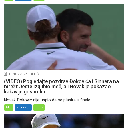
10/07/2026
I. Ć.
(VIDEO) Pogledajte pozdrav Đokovića i Sinnera na
mreži: Jeste izgubio meč, ali Novak je pokazao
kakav je gospodin
Novak Đoković nije uspio da se plasira u finale...
ATP
Najnovije
Tenis