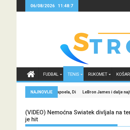
Skip
06/08/2026
11:48:7
to
content
FUDBAL
TENIS
RUKOMET
KOŠA
rvaka
zda protiv Hapoela, Dinamo dočekuje Žalgiris
NAJNOVIJE
LeBron James i dalje najtraženije ime u NBA
(VIDEO) Nemoćna Swiatek divljala na tere
je hit