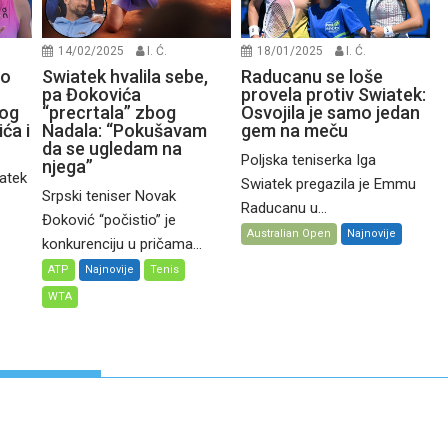
14/02/2025
I. Ć.
18/01/2025
I. Ć.
vo
Swiatek hvalila sebe,
Raducanu se loše
pa Đokovića
provela protiv Swiatek:
log
“precrtala” zbog
Osvojila je samo jedan
ća i
Nadala: “Pokušavam
gem na meču
da se ugledam na
Poljska teniserka Iga
njega”
atek
Swiatek pregazila je Emmu
Srpski teniser Novak
Raducanu u...
Đoković “počistio” je
Australian Open
Najnovije
konkurenciju u pričama...
ATP
Najnovije
Tenis
WTA