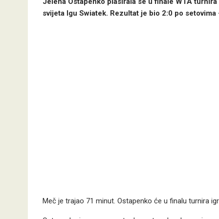
Jelena Ostapenko plasirala se u finale WTA turnira 
svijeta Igu Swiatek. Rezultat je bio 2:0 po setovima 
Meč je trajao 71 minut. Ostapenko će u finalu turnira 