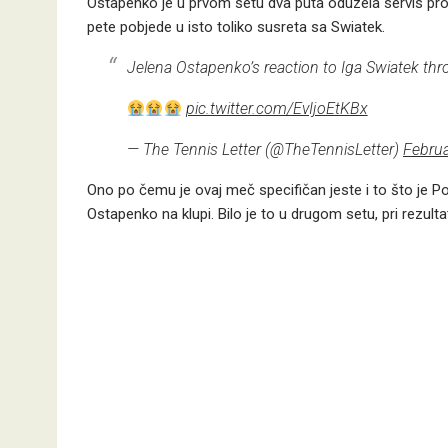
Ostapenko je u prvom setu dva puta oduzela servis proti
pete pobjede u isto toliko susreta sa Swiatek.
Jelena Ostapenko’s reaction to Iga Swiatek thr
pic.twitter.com/EvIjoEtKBx
— The Tennis Letter (@TheTennisLetter)
Februa
Ono po čemu je ovaj meč specifičan jeste i to što je Polja
Ostapenko na klupi. Bilo je to u drugom setu, pri rezulta