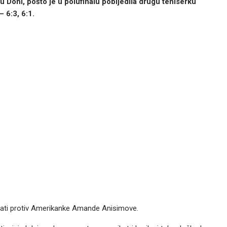
u Dohi, pošto je u polufinalu pobijedila drugu teniserku
– 6:3, 6:1.
igrati protiv Amerikanke Amande Anisimove.