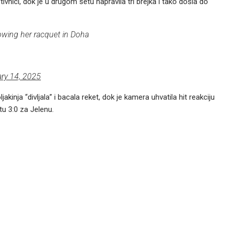
vnici, dok je u drugom setu napravila tri brejka i tako došla do
owing her racquet in Doha
ry 14, 2025
kinja “divljala” i bacala reket, dok je kamera uhvatila hit reakciju
tu 3:0 za Jelenu.