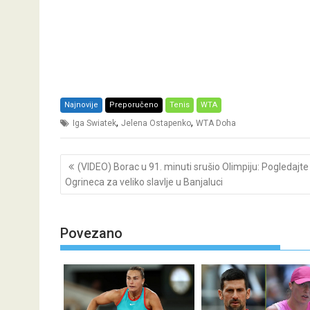
Najnovije
Preporučeno
Tenis
WTA
,
,
Iga Swiatek
Jelena Ostapenko
WTA Doha
Post
(VIDEO) Borac u 91. minuti srušio Olimpiju: Pogledajte
navigation
Ogrineca za veliko slavlje u Banjaluci
Povezano