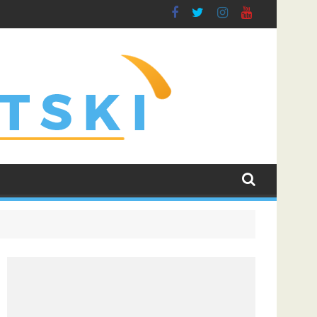
na njegove buduće saigrače u Leedsu
Rogers prešao u Chelsea rekordnim transferom i poslao 