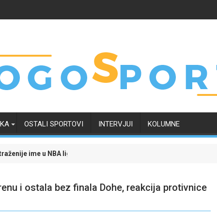
RKA
OSTALI SPORTOVI
INTERVJUI
KOLUMNE
 ligi: Trenutno je na raskrsnici, a odluka uskoro "pada"
Evo kako je transfer Tarika Muharemovića uticao 
nu i ostala bez finala Dohe, reakcija protivnice