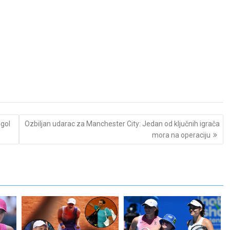
 gol
Ozbiljan udarac za Manchester City: Jedan od ključnih igrača
mora na operaciju