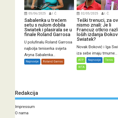
05/06/2025
I. Ć.
02/05/2025
I. Ć.
Sabalenka u trećem
Teški trenuci, za o
setu s nulom dobila
nismo znali: Je li
Swiatek i plasirala se u
Francuz otkrio raz
finale Roland Garrosa
loših izdanja Đokovi
Swiatek?
U polufinalu Roland Garrosa
Novak Đoković i Iga Swi
najbolja teniserka svijeta
iza sebe imaju tmurne...
Aryna Sabalenka...
ATP
Najnovije
Tenis
Najnovije
Roland Garros
WTA
Redakcija
Impressum
O nama