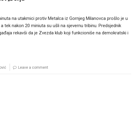
minuta na utakmici protiv Metalca iz Gornjeg Milanovca prošlo je u
a, a tek nakon 20 miniuta su ušli na sjevernu tribinu. Predsjednik
đaja rekavši da je Zvezda klub koji funkcioniše na demokratski i
ović
Leave a comment