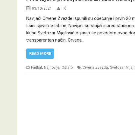
03/10/2021
I. Ć.
Navijači Crvene Zvezde ispunili su obećanje i prvih 20 
tišini sjeverne tribine. Navijači su stajali ispred stadion
kluba Svetozar Mijailović oglasio se povodom ovog doga
transparentan način. Crvena…
READ MORE
,
,
,
Fudbal
Najnovije
Ostalo
Crvena Zvezda
Svetozar Mijajl