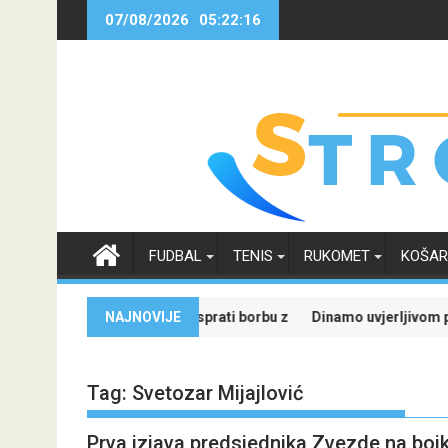
Skip
07/08/2026
05:22:16
to
content
FUDBAL
TENIS
RUKOMET
KOŠA
 svoje budućnosti
nimljiviji uz Meridian: Isprati borbu za grupnu fazu uz najveće kvote
NAJNOVIJE
Dinamo uvjerljivom pobjedom
Tag:
Svetozar Mijajlović
Prva izjava predsjednika Zvezde na bojko