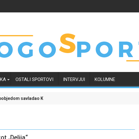
RKA
OSTALI SPORTOVI
INTERVJUI
KOLUMNE
 savladao Kaunu Žalgiris i učvrstio šanse za kvalifikaciju u Ligu p
Liga šampiona uz poklon tiket: Zve
t „Delija“