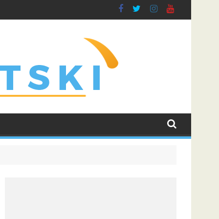
rvaka
zda protiv Hapoela, Dinamo dočekuje Žalgiris
LeBron James i dalje najtraženije ime u NBA