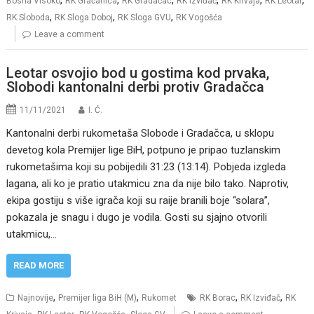
,
,
,
,
,
,
Bosna Visoko
RK Gračanica
RK Gradačac
RK Izviđač
RK Krivaja
RK Leotar
,
,
,
RK Sloboda
RK Sloga Doboj
RK Sloga GVU
RK Vogošća
Leave a comment
Leotar osvojio bod u gostima kod prvaka,
Slobodi kantonalni derbi protiv Gradačca
11/11/2021
I. Ć.
Kantonalni derbi rukometaša Slobode i Gradačca, u sklopu
devetog kola Premijer lige BiH, potpuno je pripao tuzlanskim
rukometašima koji su pobijedili 31:23 (13:14). Pobjeda izgleda
lagana, ali ko je pratio utakmicu zna da nije bilo tako. Naprotiv,
ekipa gostiju s više igrača koji su raije branili boje “solara”,
pokazala je snagu i dugo je vodila. Gosti su sjajno otvorili
utakmicu,…
READ MORE
,
,
,
,
Najnovije
Premijer liga BiH (M)
Rukomet
RK Borac
RK Izviđač
RK
,
,
,