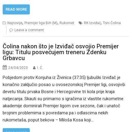
READ MORE
,
,
,
Najnovije
Premijer liga BiH (M)
Rukomet
RK Izviđač
Toni Čolina
Leave a comment
Čolina nakon što je Izviđač osvojio Premijer
ligu: Titulu posvećujem treneru Zdenku
Grbavcu
24/04/2023
I. Ć.
Pobjedom protiv Konjuha iz Živinica (37:35) ljubuški Izviđač je
konačno zaključio posao u ovosezonskoj Premijer ligi, osvojivši
devetu titulu prvaka Bosne i Hercegovine tri kola prije kraja
natjecanja. Skauti su primarno s igračima iz vlastite rukometne
akademije dominirali Premijer ligom ove sezone, čak i unatoč
brojnim problemima s povredama pa i odlascima nekih
rukometaša, poput bekova – Miloša Kosa koji…