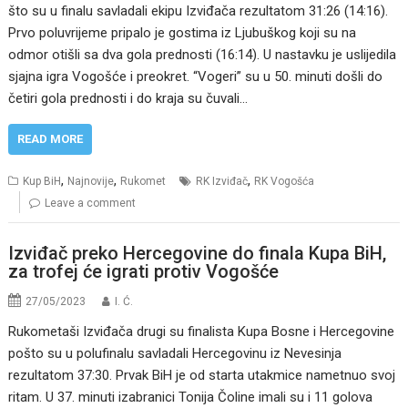
što su u finalu savladali ekipu Izviđača rezultatom 31:26 (14:16).
Prvo poluvrijeme pripalo je gostima iz Ljubuškog koji su na
odmor otišli sa dva gola prednosti (16:14). U nastavku je uslijedila
sjajna igra Vogošće i preokret. “Vogeri” su u 50. minuti došli do
četiri gola prednosti i do kraja su čuvali…
READ MORE
,
,
,
Kup BiH
Najnovije
Rukomet
RK Izviđač
RK Vogošća
Leave a comment
Izviđač preko Hercegovine do finala Kupa BiH,
za trofej će igrati protiv Vogošće
27/05/2023
I. Ć.
Rukometaši Izviđača drugi su finalista Kupa Bosne i Hercegovine
pošto su u polufinalu savladali Hercegovinu iz Nevesinja
rezultatom 37:30. Prvak BiH je od starta utakmice nametnuo svoj
ritam. U 37. minuti izabranici Tonija Čoline imali su i 11 golova