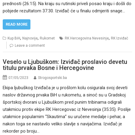
prednosti (26:15). Na kraju su rutinski priveli posao kraju i došli do
pobjede rezultatom 37:30. Izviđač će u finalu odmjeriti snage…
READ MORE
,
,
,
Kup BiH
Najnovije
Rukomet
RK Hercegovina Nevesinje
RK Izviđač
Leave a comment
Veselo u Ljubuškom: Izviđač proslavio devetu
titulu prvaka Bosne i Hercegovine
07/05/2023
Strogosportski.ba
Ekipa ljubuškog Izviđača je u prošlom kolu osigurala svoj deveti
naslov državnog prvaka BiH u rukometu, a sinoć su u Gradskoj
športskoj dvorani u Ljubuškom pred punim tribinama odigrali
utakmicu protiv ekipe RK Hercegovac iz Nevesinja (35:35). Poslije
utakmice popularnim “Skautima” su uručene medalje i pehar, a
nakon toga se nastavilo veliko slavlje s navijačima. Izviđač je
rekorder po broju…