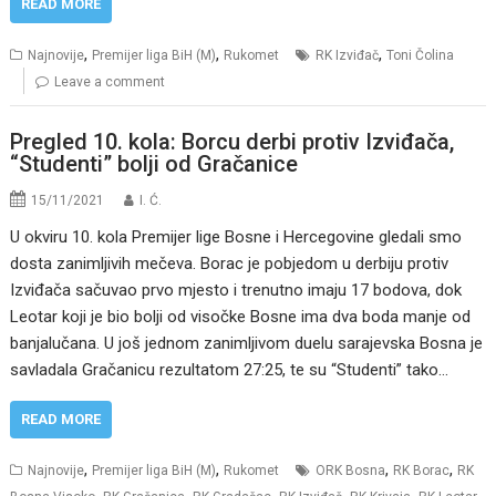
READ MORE
,
,
,
Najnovije
Premijer liga BiH (M)
Rukomet
RK Izviđač
Toni Čolina
Leave a comment
Pregled 10. kola: Borcu derbi protiv Izviđača,
“Studenti” bolji od Gračanice
15/11/2021
I. Ć.
U okviru 10. kola Premijer lige Bosne i Hercegovine gledali smo
dosta zanimljivih mečeva. Borac je pobjedom u derbiju protiv
Izviđača sačuvao prvo mjesto i trenutno imaju 17 bodova, dok
Leotar koji je bio bolji od visočke Bosne ima dva boda manje od
banjalučana. U još jednom zanimljivom duelu sarajevska Bosna je
savladala Gračanicu rezultatom 27:25, te su “Studenti” tako…
READ MORE
,
,
,
,
Najnovije
Premijer liga BiH (M)
Rukomet
ORK Bosna
RK Borac
RK