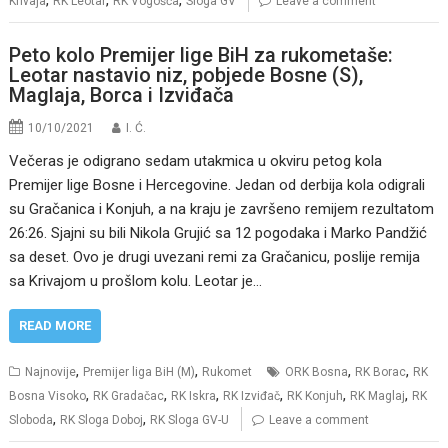
Krivaja
RK Leotar
RK Vogošća
Sloga GV
Leave a comment
Peto kolo Premijer lige BiH za rukometaše:
Leotar nastavio niz, pobjede Bosne (S),
Maglaja, Borca i Izviđača
10/10/2021
I. Ć.
Večeras je odigrano sedam utakmica u okviru petog kola
Premijer lige Bosne i Hercegovine. Jedan od derbija kola odigrali
su Gračanica i Konjuh, a na kraju je završeno remijem rezultatom
26:26. Sjajni su bili Nikola Grujić sa 12 pogodaka i Marko Pandžić
sa deset. Ovo je drugi uvezani remi za Gračanicu, poslije remija
sa Krivajom u prošlom kolu. Leotar je…
READ MORE
,
,
,
,
Najnovije
Premijer liga BiH (M)
Rukomet
ORK Bosna
RK Borac
RK
,
,
,
,
,
,
Bosna Visoko
RK Gradačac
RK Iskra
RK Izviđač
RK Konjuh
RK Maglaj
RK
,
,
Sloboda
RK Sloga Doboj
RK Sloga GV-U
Leave a comment