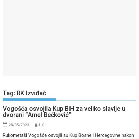
Tag:
RK Izviđač
Vogošća osvojila Kup BiH za veliko slavlje u
dvorani “Amel Bećković”
28/05/2023
I. Ć.
Rukometaši Vogošće osvojili su Kup Bosne i Hercegovine nakon