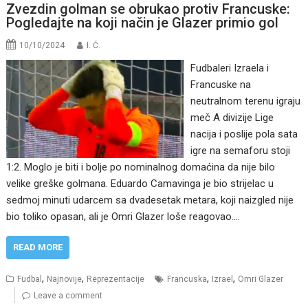
Zvezdin golman se obrukao protiv Francuske:
Pogledajte na koji način je Glazer primio gol
10/10/2024
I. Ć.
Fudbaleri Izraela i
Francuske na
neutralnom terenu igraju
meč A divizije Lige
nacija i poslije pola sata
igre na semaforu stoji
1:2. Moglo je biti i bolje po nominalnog domaćina da nije bilo
velike greške golmana. Eduardo Camavinga je bio strijelac u
sedmoj minuti udarcem sa dvadesetak metara, koji naizgled nije
bio toliko opasan, ali je Omri Glazer loše reagovao.…
READ MORE
,
,
,
,
Fudbal
Najnovije
Reprezentacije
Francuska
Izrael
Omri Glazer
Leave a comment