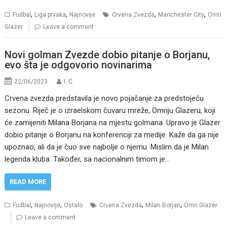
,
,
,
,
Fudbal
Liga prvaka
Najnovije
Crvena Zvezda
Manchester City
Omri
Glazer
Leave a comment
Novi golman Zvezde dobio pitanje o Borjanu,
evo šta je odgovorio novinarima
22/06/2023
I. Ć.
Crvena zvezda predstavila je novo pojačanje za predstojeću
sezonu. Riječ je o izraelskom čuvaru mreže, Omriju Glazeru, koji
će zamijeniti Milana Borjana na mjestu golmana. Upravo je Glazer
dobio pitanje o Borjanu na konferenciji za medije. Kaže da ga nije
upoznao, ali da je čuo sve najbolje o njemu. Mislim da je Milan
legenda kluba. Također, sa nacionalnim timom je…
READ MORE
,
,
,
,
Fudbal
Najnovije
Ostalo
Crvena Zvezda
Milan Borjan
Omri Glazer
Leave a comment