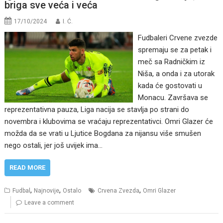
briga sve veća i veća
17/10/2024
I. Ć.
Fudbaleri Crvene zvezde
spremaju se za petak i
meč sa Radničkim iz
Niša, a onda i za utorak
kada će gostovati u
Monacu. Završava se
reprezentativna pauza, Liga nacija se stavlja po strani do
novembra i klubovima se vraćaju reprezentativci. Omri Glazer će
možda da se vrati u Ljutice Bogdana za nijansu više smušen
nego ostali, jer još uvijek ima…
READ MORE
,
,
,
Fudbal
Najnovije
Ostalo
Crvena Zvezda
Omri Glazer
Leave a comment