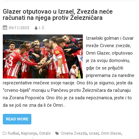
Glazer otputovao u Izrael, Zvezda neće
računati na njega protiv Železničara
09/11/2023
I. Ć.
Izraelski golman i čuvar
mreže Crvene zvezde,
Omri Glazer, otputovao
je za svoju domovinu,
gdje će se priljučiti
pripremama za naredne
reprezentative mečeve svoje nacije. Ono što je sigurno, jeste da
“crveno-bijeli” moraju u Pančevu protiv Železničara da računaju
na Zorana Popovića. Ono što je za sada nepoznanica, jeste i to
da se još ne zna da li će Omri…
READ MORE
,
,
,
,
,
Fudbal
Najnovije
Ostalo
Crvena Zvezda
Izrael
Omri Glazer