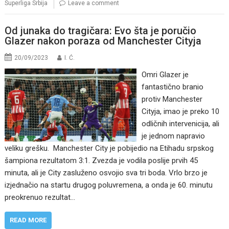
Superliga Srbija
Leave a comment
Od junaka do tragičara: Evo šta je poručio
Glazer nakon poraza od Manchester Cityja
20/09/2023
I. Ć.
Omri Glazer je
fantastično branio
protiv Manchester
Cityja, imao je preko 10
odličnih intervenicija, ali
je jednom napravio
veliku grešku. Manchester City je pobijedio na Etihadu srpskog
šampiona rezultatom 3:1. Zvezda je vodila poslije prvih 45
minuta, ali je City zasluženo osvojio sva tri boda. Vrlo brzo je
izjednačio na startu drugog poluvremena, a onda je 60. minutu
preokrenuo rezultat…
READ MORE