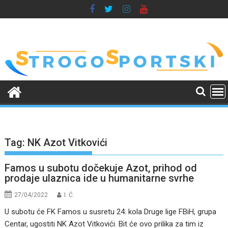
Skip
to
content
Tag:
NK Azot Vitkovići
Famos u subotu dočekuje Azot, prihod od
prodaje ulaznica ide u humanitarne svrhe
27/04/2022
I. Ć.
U subotu će FK Famos u susretu 24. kola Druge lige FBiH, grupa
Centar, ugostiti NK Azot Vitkovići. Bit će ovo prilika za tim iz