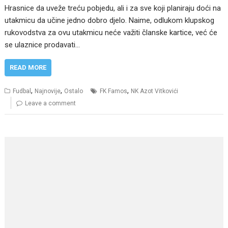
Hrasnice da uveže treću pobjedu, ali i za sve koji planiraju doći na
utakmicu da učine jedno dobro djelo. Naime, odlukom klupskog
rukovodstva za ovu utakmicu neće važiti članske kartice, već će
se ulaznice prodavati…
READ MORE
,
,
,
Fudbal
Najnovije
Ostalo
FK Famos
NK Azot Vitkovići
Leave a comment