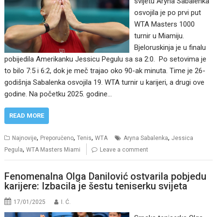
svijetu Aryna Sabalenka
osvojila je po prvi put
WTA Masters 1000
turnir u Miamiju.
Bjeloruskinja je u finalu
pobijedila Amerikanku Jessicu Pegulu sa sa 2:0. Po setovima je
to bilo 7:5 i 6:2, dok je meč trajao oko 90-ak minuta. Time je 26-
godišnja Sabalenka osvojila 19. WTA turnir u karijeri, a drugi ove
godine. Na početku 2025. godine…
READ MORE
,
,
,
,
Najnovije
Preporučeno
Tenis
WTA
Aryna Sabalenka
Jessica
,
Pegula
WTA Masters Miami
Leave a comment
Fenomenalna Olga Danilović ostvarila pobjedu
karijere: Izbacila je šestu teniserku svijeta
17/01/2025
I. Ć.