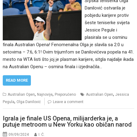
Srpska teniserka Olga
Danilović ostvarila je
pobjedu karijere protiv
šeste teniserke svijeta
Jessice Pegule i
plasirala se u osminu
finala Australian Opena! Fenomenalna Olga je slavila sa 2:0 u
setovima – 7:6, 6:1! Ovim trijumfom se Danilovićeva popela na 41.
mesto na WTA listi što joj je plasman karijere, sitgla najdalje ikada
na Australian Openu – osmina finala i izjednačila…
READ MORE
,
,
,
Australian Open
Najnovije
Preporučeno
Australian Open
Jessica
,
Pegula
Olga Danilović
Leave a comment
Igrala je finale US Opena, milijarderka je, a
putuje metroom u New Yorku kao običan narod
09/09/2024
I. Ć.