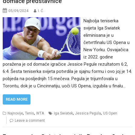
domaće predstavnice
05/09/2024
I. Ć.
Najbolja teniserka
svijeta Iga Swiatek
eliminisana je u
četvrtfinalu US Opena u
New Yorku. Osvajačica
iz 2022. godine
poražena je od domaće igračice Jessice Pegule rezultatom 6:2,
6:4. Šesta teniserka svijeta potvrdila je sjajnu formu i ovo joj je 14.
pobjeda na posljednjih 15 mečeva. Pegula je trijumfovala u
Torontu, dok je u Cincinnatiju, uoči US Opena, izgubila u finalu…
READ MORE
,
,
,
,
Najnovije
Tenis
WTA
Iga Swiatek
Jessica Pegula
US Open
Leave a comment