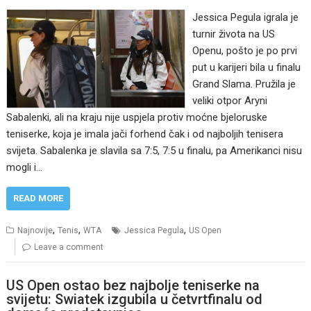
Jessica Pegula igrala je
turnir života na US
Openu, pošto je po prvi
put u karijeri bila u finalu
Grand Slama. Pružila je
veliki otpor Aryni
Sabalenki, ali na kraju nije uspjela protiv moćne bjeloruske
teniserke, koja je imala jači forhend čak i od najboljih tenisera
svijeta. Sabalenka je slavila sa 7:5, 7:5 u finalu, pa Amerikanci nisu
mogli i…
READ MORE
,
,
,
Najnovije
Tenis
WTA
Jessica Pegula
US Open
Leave a comment
US Open ostao bez najbolje teniserke na
svijetu: Swiatek izgubila u četvrtfinalu od