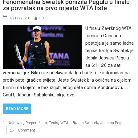
Fenomenalna Swiatek ponizila Pegulu u finalu
za povratak na prvo mjesto WTA liste
07/11/2023
I. Ć.
U finalu Završnog WTA
turnira u Cancunu
postojala je samo jedna
teniserka. Iga Swiatek je
dobila Jessicu Pegulu
sa 6:1 i 6:0 za sat
vremena igre. Niko nije očekivao da Iga bude toliko dominantna
protiv pete igračice svijeta. Jeste Swiatek bila odlična na cijelom
turniru na kojem je bez izgubljenog seta dobila Vondrušovu,
Gauff, Jabeur i Sabalenku, ali je ovo…
READ MORE
,
,
,
,
Najnovije
Preporučeno
Tenis
WTA
Iga Swiatek
Jessica Pegula
1 Comment