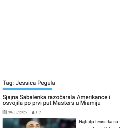
Tag:
Jessica Pegula
Sjajna Sabalenka razočarala Amerikance i
osvojila po prvi put Masters u Miamiju
30/03/2025
I. Ć.
Najbolja teniserka na