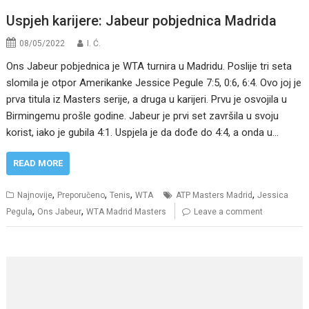
Uspjeh karijere: Jabeur pobjednica Madrida
08/05/2022
I. Ć.
Ons Jabeur pobjednica je WTA turnira u Madridu. Poslije tri seta
slomila je otpor Amerikanke Jessice Pegule 7:5, 0:6, 6:4. Ovo joj je
prva titula iz Masters serije, a druga u karijeri. Prvu je osvojila u
Birmingemu prošle godine. Jabeur je prvi set završila u svoju
korist, iako je gubila 4:1. Uspjela je da dođe do 4:4, a onda u…
READ MORE
,
,
,
,
Najnovije
Preporučeno
Tenis
WTA
ATP Masters Madrid
Jessica
,
,
Pegula
Ons Jabeur
WTA Madrid Masters
Leave a comment