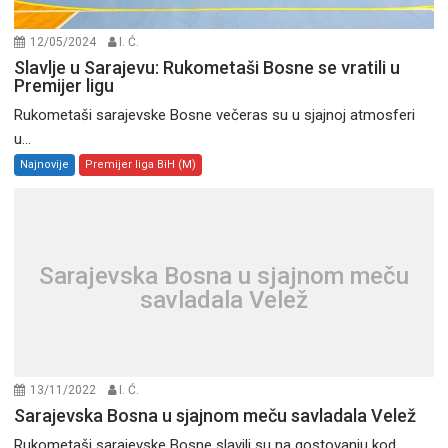
12/05/2024
I. Ć.
Slavlje u Sarajevu: Rukometaši Bosne se vratili u
Premijer ligu
Rukometaši sarajevske Bosne večeras su u sjajnoj atmosferi
u...
Najnovije
Premijer liga BiH (M)
Sarajevska Bosna u sjajnom meču
savladala Velež
13/11/2022
I. Ć.
Sarajevska Bosna u sjajnom meču savladala Velež
Rukometaši sarajevske Bosne slavili su na gostovanju kod