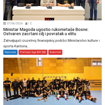
07/06/2024
I. Ć.
Ministar Magoda ugostio rukometaše Bosne:
Ostvaren zacrtani cilj i povratak u elitu
Zahvaljujući izuzetnoj finansijskoj podršci Ministarstvo kulture i
sporta Kantona...
Najnovije
Premijer liga BiH (M)
Rukomet