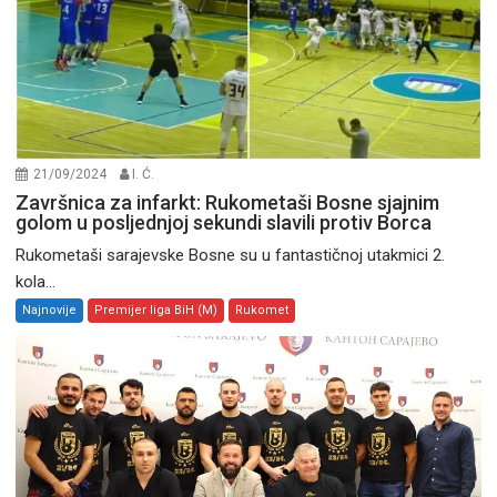
21/09/2024
I. Ć.
Završnica za infarkt: Rukometaši Bosne sjajnim
golom u posljednjoj sekundi slavili protiv Borca
Rukometaši sarajevske Bosne su u fantastičnoj utakmici 2.
kola...
Najnovije
Premijer liga BiH (M)
Rukomet