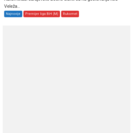
Veleža...
Najnovije
Premijer liga BiH (M)
Rukomet