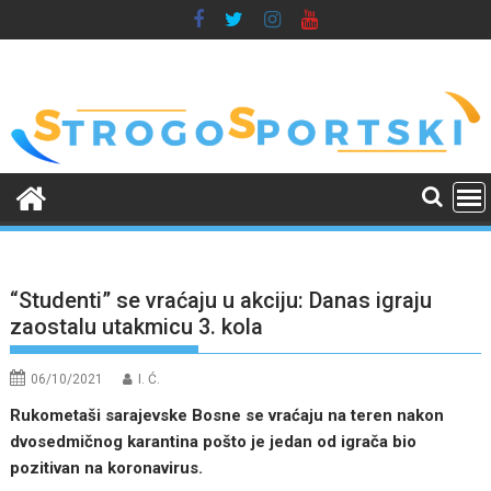
Skip
to
content
“Studenti” se vraćaju u akciju: Danas igraju
zaostalu utakmicu 3. kola
06/10/2021
I. Ć.
Rukometaši sarajevske Bosne se vraćaju na teren nakon
dvosedmičnog karantina pošto je jedan od igrača bio
pozitivan na koronavirus.