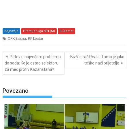
Najnovije
Premijer liga BiH (M)
Rukomet
,
ORK Bosna
RK Leotar
Post
Petev u najvećem problemu
Bivši igrač Reala: Tamo je jako
navigation
do sada: Ko je ostao selektoru
teško naći prijatelje
za meč protiv Kazahstana?
Povezano