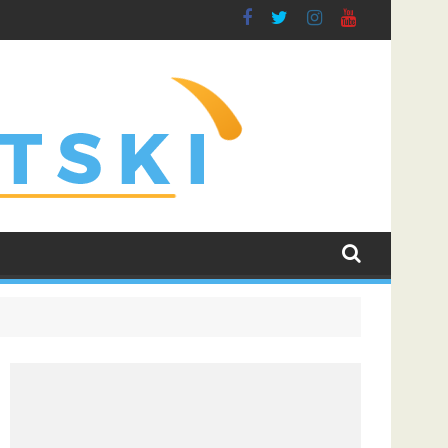
na njegove buduće saigrače u Leedsu
Rogers prešao u Chelsea rekordnim transferom i poslao 