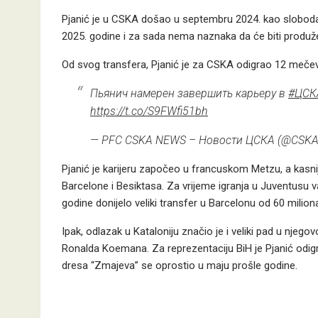
Pjanić je u CSKA došao u septembru 2024. kao slobodan
2025. godine i za sada nema naznaka da će biti produž
Od svog transfera, Pjanić je za CSKA odigrao 12 mečeva
Пьянич намерен завершить карьеру в
#ЦСК
https://t.co/S9FWfi51bh
— PFC CSKA NEWS – Новости ЦСКА (@CS
Pjanić je karijeru započeo u francuskom Metzu, a kasn
Barcelone i Besiktasa. Za vrijeme igranja u Juventusu va
godine donijelo veliki transfer u Barcelonu od 60 milion
Ipak, odlazak u Kataloniju značio je i veliki pad u njeg
Ronalda Koemana. Za reprezentaciju BiH je Pjanić odigr
dresa “Zmajeva” se oprostio u maju prošle godine.