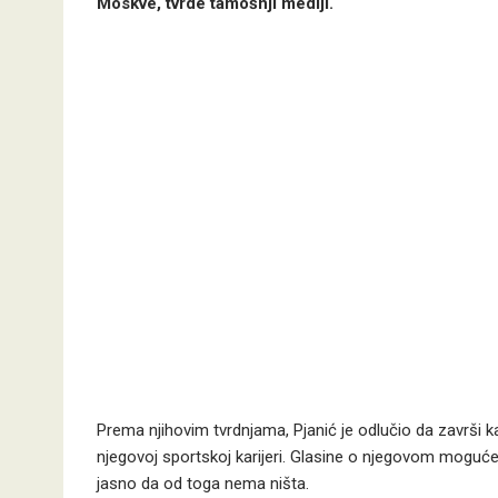
Moskve, tvrde tamošnji mediji.
Prema njihovim tvrdnjama, Pjanić je odlučio da završi ka
njegovoj sportskoj karijeri. Glasine o njegovom moguć
jasno da od toga nema ništa.