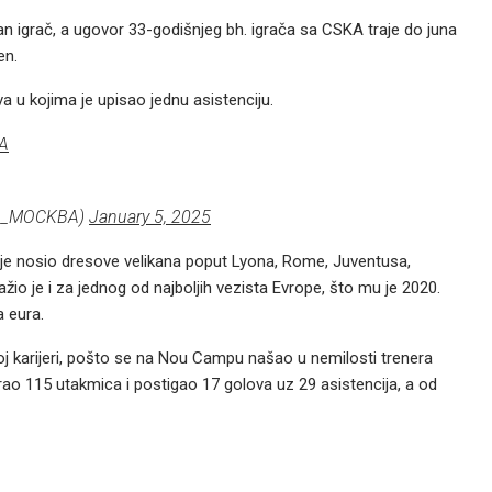
 igrač, a ugovor 33-godišnjeg bh. igrača sa CSKA traje do juna
en.
 u kojima je upisao jednu asistenciju.
А
KA_MOCKBA)
January 5, 2025
ije nosio dresove velikana poput Lyona, Rome, Juventusa,
žio je i za jednog od najboljih vezista Evrope, što mu je 2020.
a eura.
ovoj karijeri, pošto se na Nou Campu našao u nemilosti trenera
ao 115 utakmica i postigao 17 golova uz 29 asistencija, a od