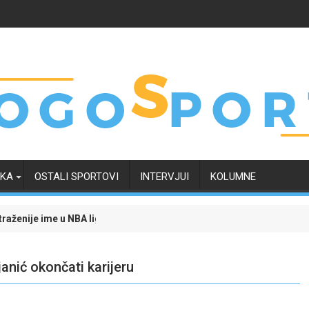
RKA
OSTALI SPORTOVI
INTERVJUI
KOLUMNE
 ligi: Trenutno je na raskrsnici, a odluka uskoro "pada"
Evo kako je transfer Tarika Muharemovića uticao 
janić okončati karijeru