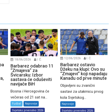
12/06/2026
I. Ć.
18/06/2026
I. Ć.
 pa
Barbarez ostavio
Barbarez odabrao 11
Džeku na klupi: Ovo su
“Zmajeva” za
“Zmajevi” koji napadaju
Švicarsku: Izbor
a,
Kanadu od prve minute
sastava će oduševiti
navijače BiH
Objavljeni su zvanični
Bosna i Hercegovina će
sastavi za utakmicu prvog
večeras od 21 sat na...
kola Svjetskog...
Fudbal
Najnovije
Najnovije
Svjetsko prvenstvo 2026
Svjetsko prvenstvo 2026