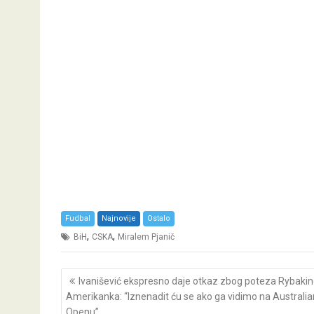
Fudbal
Najnovije
Ostalo
,
,
BiH
CSKA
Miralem Pjanič
Post
Ivanišević ekspresno daje otkaz zbog poteza Rybaki
navigation
Amerikanka: “Iznenadit ću se ako ga vidimo na Australia
Openu”