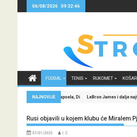
Skip
06/08/2026
09:32:46
to
content
FUDBAL
TENIS
RUKOMET
KOŠA
rvaka
zda protiv Hapoela, Dinamo dočekuje Žalgiris
NAJNOVIJE
LeBron James i dalje najtraženije ime u NBA
Rusi objavili u kojem klubu će Miralem P
07/01/2025
I. Ć.