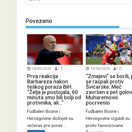
Povezano
18/06/2026
I. Ć.
18/06/2026
I. Ć.
Prva reakcija
“Zmajevi” se borili,
Barbareza nakon
se raspali protiv
teškog poraza BiH:
Švicarske: Meč
“Želja je postojala, 60
završen s pet golov
minuta smo bili bolji od
Muharemović
protivnika, ali…”
pocrvenio
Fudbaleri Bosne i
Fudbaleri Bosne i
Hercegovine doživjeli su
Hercegovine izgubili su
večeras prvi poraz...
protiv favorizovane