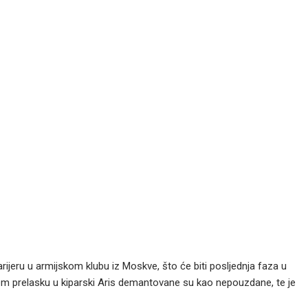
rijeru u armijskom klubu iz Moskve, što će biti posljednja faza u
em prelasku u kiparski Aris demantovane su kao nepouzdane, te je