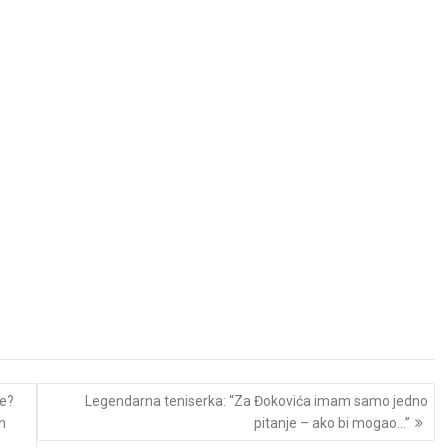
ne?
Legendarna teniserka: “Za Đokovića imam samo jedno
n
pitanje – ako bi mogao…”