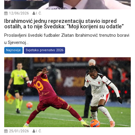
12/06/2026
I. Ć.
Ibrahimović jednu reprezentaciju stavio ispred
ostalih, a to nije Švedska: “Moji korijeni su odatle”
Proslavljeni švedski fudbaler Zlatan Ibrahimović trenutno boravi
u Sjevernoj...
Najnovije
Svjetsko prvenstvo 2026
25/01/2026
I. Ć.