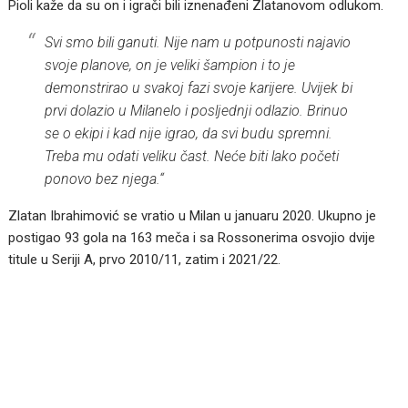
Pioli kaže da su on i igrači bili iznenađeni Zlatanovom odlukom.
Svi smo bili ganuti. Nije nam u potpunosti najavio
svoje planove, on je veliki šampion i to je
demonstrirao u svakoj fazi svoje karijere. Uvijek bi
prvi dolazio u Milanelo i posljednji odlazio. Brinuo
se o ekipi i kad nije igrao, da svi budu spremni.
Treba mu odati veliku čast. Neće biti lako početi
ponovo bez njega.“
Zlatan Ibrahimović se vratio u Milan u januaru 2020. Ukupno je
postigao 93 gola na 163 meča i sa Rossonerima osvojio dvije
titule u Seriji A, prvo 2010/11, zatim i 2021/22.