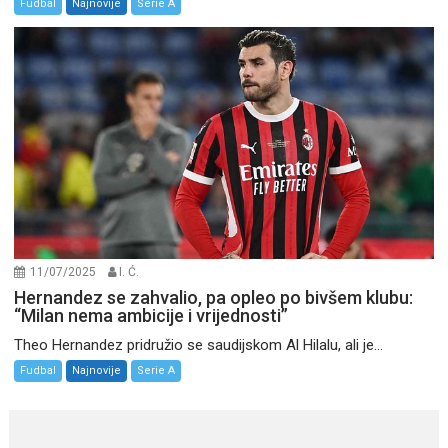
Fudbal
Najnovije
Serie A
11/07/2025
I. Ć.
Hernandez se zahvalio, pa opleo po bivšem klubu:
“Milan nema ambicije i vrijednosti”
Theo Hernandez pridružio se saudijskom Al Hilalu, ali je...
Fudbal
Najnovije
Serie A