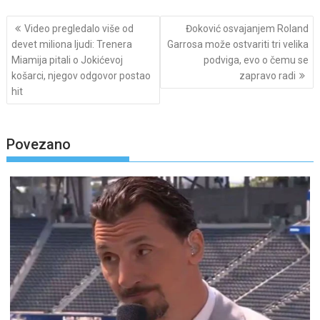
Post
Video pregledalo više od
Đoković osvajanjem Roland
navigation
devet miliona ljudi: Trenera
Garrosa može ostvariti tri velika
Miamija pitali o Jokićevoj
podviga, evo o čemu se
košarci, njegov odgovor postao
zapravo radi
hit
Povezano