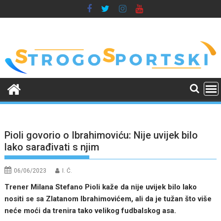
Skip
to
content
Pioli govorio o Ibrahimoviću: Nije uvijek bilo
lako sarađivati s njim
06/06/2023
I. Ć.
Trener Milana Stefano Pioli kaže da nije uvijek bilo lako
nositi se sa Zlatanom Ibrahimovićem, ali da je tužan što više
neće moći da trenira tako velikog fudbalskog asa.