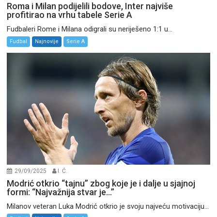
Roma i Milan podijelili bodove, Inter najviše
profitirao na vrhu tabele Serie A
Fudbaleri Rome i Milana odigrali su neriješeno 1:1 u...
Fudbal
Najnovije
Serie A
29/09/2025
I. Ć.
Modrić otkrio “tajnu” zbog koje je i dalje u sjajnoj
formi: “Najvažnija stvar je…”
Milanov veteran Luka Modrić otkrio je svoju najveću motivaciju...