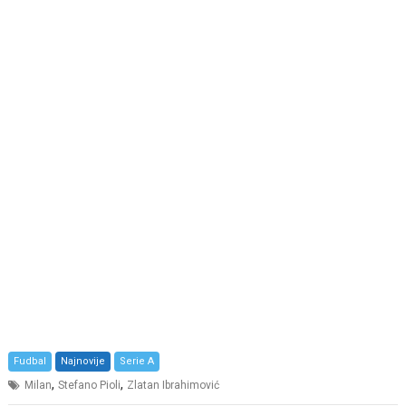
Fudbal
Najnovije
Serie A
,
,
Milan
Stefano Pioli
Zlatan Ibrahimović