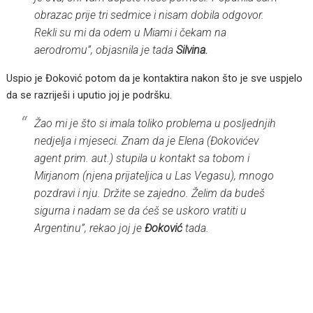
obrazac prije tri sedmice i nisam dobila odgovor.
Rekli su mi da odem u Miami i čekam na
aerodromu”, objasnila je tada
Silvina.
Uspio je Đoković potom da je kontaktira nakon što je sve uspjelo
da se razriješi i uputio joj je podršku.
Žao mi je što si imala toliko problema u posljednjih
nedjelja i mjeseci. Znam da je Elena (Đokovićev
agent prim. aut.) stupila u kontakt sa tobom i
Mirjanom (njena prijateljica u Las Vegasu), mnogo
pozdravi i nju. Držite se zajedno. Želim da budeš
sigurna i nadam se da ćeš se uskoro vratiti u
Argentinu”, rekao joj je
Đoković
tada.