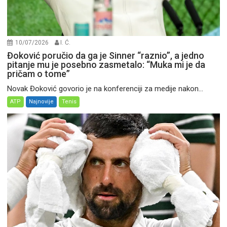
10/07/2026
I. Ć.
Đoković poručio da ga je Sinner “raznio”, a jedno
pitanje mu je posebno zasmetalo: “Muka mi je da
pričam o tome”
Novak Đoković govorio je na konferenciji za medije nakon...
ATP
Najnovije
Tenis