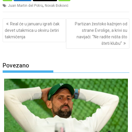
,
Juan Martin del Potro
Novak Đoković
Post
Real će u januaru igrati čak
Partizan žestoko kažnjen od
navigation
devet utakmica u okviru četiri
strane Evrolige, a krivi su
takmičenja
navijači: “Ne radite ništa što
šteti klubu”
Povezano