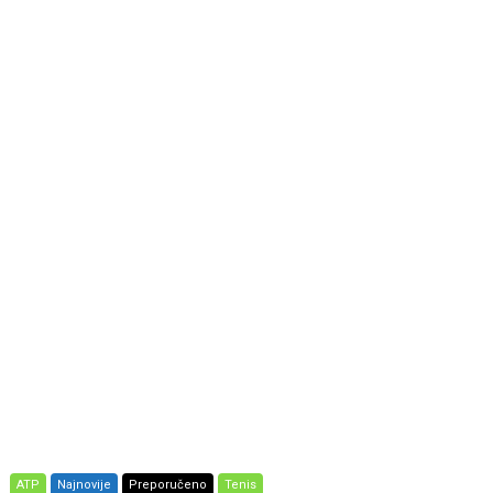
ATP
Najnovije
Preporučeno
Tenis