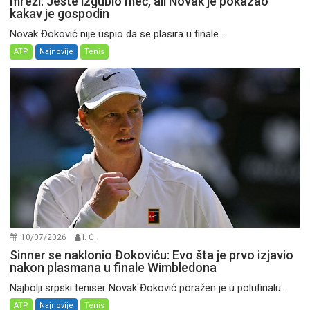
mreži: Jeste izgubio meč, ali Novak je pokazao
kakav je gospodin
Novak Đoković nije uspio da se plasira u finale...
ATP
Najnovije
Tenis
10/07/2026
I. Ć.
Sinner se naklonio Đokoviću: Evo šta je prvo izjavio
nakon plasmana u finale Wimbledona
Najbolji srpski teniser Novak Đoković poražen je u polufinalu...
ATP
Najnovije
Tenis