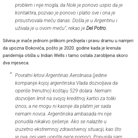
problem i nije mogla, da Nole je ponovo uspio da je
kontaktira, pozvao je ponovo i platio sve i ona je
prisustvovala meču danas. Došla je u Argentinu i
uživala je u ovom meču”, rekao je
Del Potro.
Silvina je inače jednom prilikom preživjela i pravu dramu u namjeri
da upozna Đokovića, pošto je 2020. godine kada je krenula
pandemija otišla u Indian Wells i tamo ostala zarobljena skoro
dva mjeseca.
Povratni letovi Argentinas Aerolinasa (jedine
kompanije kojoj argentinska Vlada dozvoljava da
operiše trenutno) koštaju 529 dolara. Nemam
dozvoljen limit na svojoj kreditnoj kartici za toliki
iznos, a ne mogu ni kasnije da platim jer sada
nemam novca. Argentinska ambasada mi nije
ponudila nikakvo rješenje. Ako se nalazite u
izuzetno ekstremnoj zdravstvenoj situaciji, kao što
je ova, oni vam uopšte neće pomoći. Popunila sam