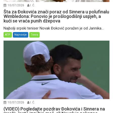
10/07/2026
I. Ć.
Šta za Đokovića znači poraz od Sinnera u polufinalu
Wimbledona: Ponovio je prošlogodišnji uspjeh, a
kući se vraća punih džepova
Najbolji srpski teniser Novak Đoković poražen je od Jannika...
ATP
Najnovije
Tenis
10/07/2026
I. Ć.
(VIDEO) Pogledajte pozdrav Đokovića i Sinnera na