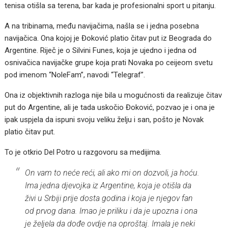
tenisa otišla sa terena, bar kada je profesionalni sport u pitanju.
A na tribinama, među navijačima, našla se i jedna posebna
navijačica. Ona kojoj je Đoković platio čitav put iz Beograda do
Argentine. Riječ je o Silvini Funes, koja je ujedno i jedna od
osnivačica navijačke grupe koja prati Novaka po ceijeom svetu
pod imenom “NoleFam”, navodi “Telegraf”.
Ona iz objektivnih razloga nije bila u mogućnosti da realizuje čitav
put do Argentine, ali je tada uskočio Đoković, pozvao je i ona je
ipak uspjela da ispuni svoju veliku želju i san, pošto je Novak
platio čitav put.
To je otkrio Del Potro u razgovoru sa medijima.
On vam to neće reći, ali ako mi on dozvoli, ja hoću.
Ima jedna djevojka iz Argentine, koja je otišla da
živi u Srbiji prije dosta godina i koja je njegov fan
od prvog dana. Imao je priliku i da je upozna i ona
je željela da dođe ovdje na oproštaj. Imala je neki