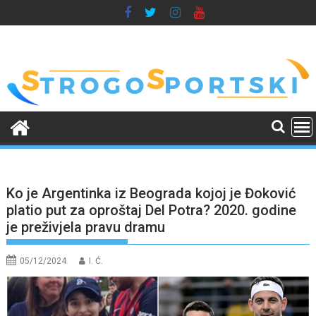
Skip
to
content
Ko je Argentinka iz Beograda kojoj je Đoković
platio put za oproštaj Del Potra? 2020. godine
je preživjela pravu dramu
05/12/2024
I. Ć.