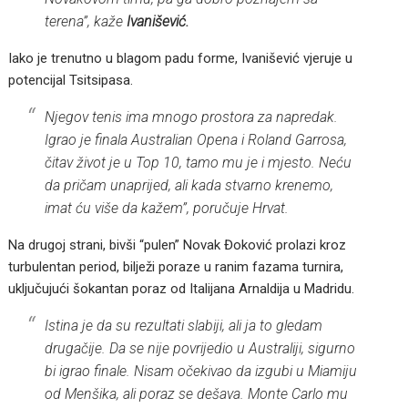
terena”, kaže
Ivanišević.
Iako je trenutno u blagom padu forme, Ivanišević vjeruje u
potencijal Tsitsipasa.
Njegov tenis ima mnogo prostora za napredak.
Igrao je finala Australian Opena i Roland Garrosa,
čitav život je u Top 10, tamo mu je i mjesto. Neću
da pričam unaprijed, ali kada stvarno krenemo,
imat ću više da kažem”, poručuje Hrvat.
Na drugoj strani, bivši “pulen” Novak Đoković prolazi kroz
turbulentan period, bilježi poraze u ranim fazama turnira,
uključujući šokantan poraz od Italijana Arnaldija u Madridu.
Istina je da su rezultati slabiji, ali ja to gledam
drugačije. Da se nije povrijedio u Australiji, sigurno
bi igrao finale. Nisam očekivao da izgubi u Miamiju
od Menšika, ali poraz se dešava. Monte Carlo mu