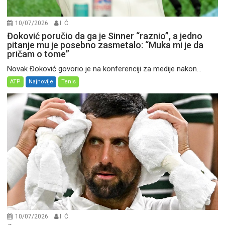
10/07/2026
I. Ć.
Đoković poručio da ga je Sinner “raznio”, a jedno
pitanje mu je posebno zasmetalo: “Muka mi je da
pričam o tome”
Novak Đoković govorio je na konferenciji za medije nakon...
ATP
Najnovije
Tenis
10/07/2026
I. Ć.