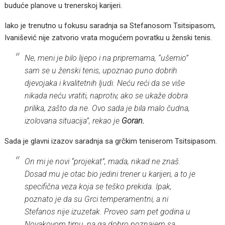
buduće planove u trenerskoj karijeri.
Iako je trenutno u fokusu saradnja sa Stefanosom Tsitsipasom,
Ivanišević nije zatvorio vrata mogućem povratku u ženski tenis.
Ne, meni je bilo lijepo i na pripremama, “ušemio”
sam se u ženski tenis, upoznao puno dobrih
djevojaka i kvalitetnih ljudi. Neću reći da se više
nikada neću vratiti, naprotiv, ako se ukaže dobra
prilika, zašto da ne. Ovo sada je bila malo čudna,
izolovana situacija”, rekao je
Goran.
Sada je glavni izazov saradnja sa grčkim teniserom Tsitsipasom.
On mi je novi “projekat”, mada, nikad ne znaš.
Dosad mu je otac bio jedini trener u karijeri, a to je
specifična veza koja se teško prekida. Ipak,
poznato je da su Grci temperamentni, a ni
Stefanos nije izuzetak. Proveo sam pet godina u
Novakovom timu, pa ga dobro poznajem sa