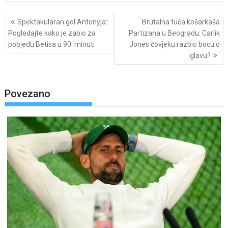
Post
Spektakularan gol Antonyja:
Brutalna tuča košarkaša
navigation
Pogledajte kako je zabio za
Partizana u Beogradu: Carlik
pobjedu Betisa u 90. minuti
Jones čovjeku razbio bocu o
glavu?
Povezano