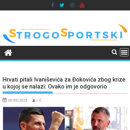
Skip
to
content
Hrvati pitali Ivaniševića za Đokovića zbog krize
u kojoj se nalazi: Ovako im je odgovorio
06/05/2025
I. Ć.