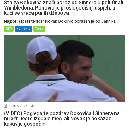
Šta za Đokovića znači poraz od Sinnera u polufinalu
Wimbledona: Ponovio je prošlogodišnji uspjeh, a
kući se vraća punih džepova
Najbolji srpski teniser Novak Đoković poražen je od Jannika...
ATP
Najnovije
Tenis
10/07/2026
I. Ć.
(VIDEO) Pogledajte pozdrav Đokovića i Sinnera na
mreži: Jeste izgubio meč, ali Novak je pokazao
kakav je gospodin