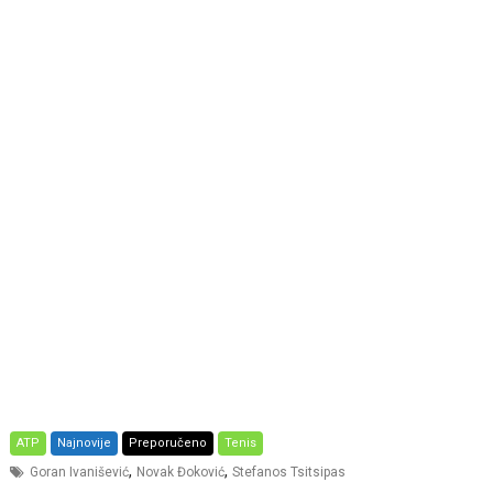
ATP
Najnovije
Preporučeno
Tenis
,
,
Goran Ivanišević
Novak Đoković
Stefanos Tsitsipas