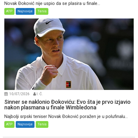
Novak Đoković nije uspio da se plasira u finale...
ATP
Najnovije
Tenis
10/07/2026
I. Ć.
Sinner se naklonio Đokoviću: Evo šta je prvo izjavio
nakon plasmana u finale Wimbledona
Najbolji srpski teniser Novak Đoković poražen je u polufinalu...
ATP
Najnovije
Tenis