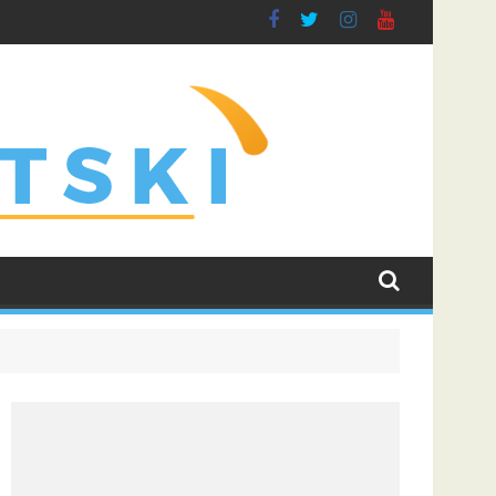
ati borbu za grupnu fazu uz najveće kvote
Dinamo uvjerljivom pobjedom savladao Kaunu Žalgiris i 