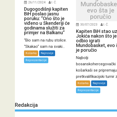
Mundobaske
26/11/2024
I. Ć.
Dugogodišnji kapiten
evo šta je
BiH poslao jasnu
poručio
poruku: “Ono što je
viđeno u Skenderiji će
30/07/2023
I. Ć.
godinama služiti za
Kapiten BiH stao u
primjer na Balkanu”
Jokića nakon što je
odbio igrati
“Bio sam na rubu stolice.
Mundobasket, evo 
“Skakao“ sam na svaki...
je poručio
Košarka
Najnovije
Najbolji
Reprezentacije
bosanskohercegovački
košarkaši se pripremaju
pretkvalifikacijski turnir z
Košarka
Najnovije
Reprezentacije
Redakcija