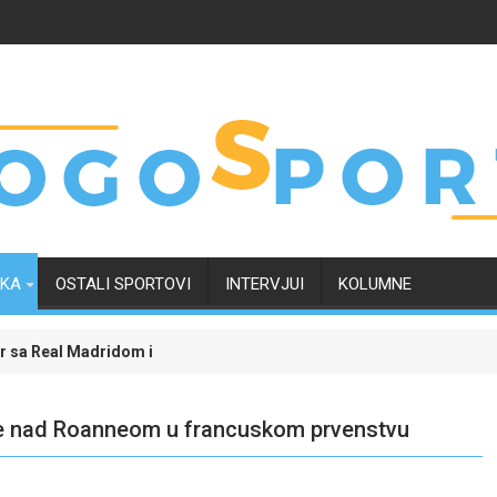
RKA
OSTALI SPORTOVI
INTERVJUI
KOLUMNE
eal Madridom i okončao neizvijesnost oko svoje budućnosti
Evropski četvrtak zanimljiviji uz Meridian: Ispr
de nad Roanneom u francuskom prvenstvu