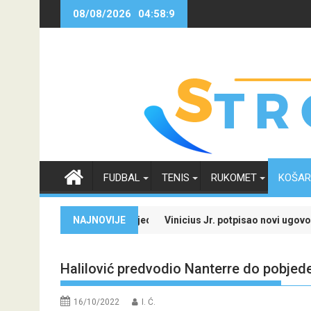
Skip
08/08/2026
04:58:10
to
content
FUDBAL
TENIS
RUKOMET
KOŠA
đi specijale i iskoristi jedinstvenu ponudu
NAJNOVIJE
Vinicius Jr. potpisao novi ugovor sa R
Halilović predvodio Nanterre do pobje
16/10/2022
I. Ć.