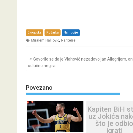
Evropska
Košarka
Najnovije
,
Miralem Halilović
Nanterre
Post
Govorilo se da je Vlahović nezadovoljan Allegrijem, on
navigation
odlučno negira
Povezano
Kapiten BiH s
uz Jokića na
što je odbi
igrati