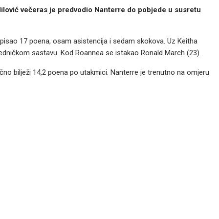
ilović večeras je predvodio Nanterre do pobjede u susretu
 upisao 17 poena, osam asistencija i sedam skokova. Uz Keitha
objedničkom sastavu. Kod Roannea se istakao Ronald March (23).
no bilježi 14,2 poena po utakmici. Nanterre je trenutno na omjeru