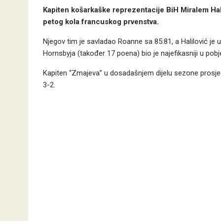
Kapiten košarkaške reprezentacije BiH Miralem Hal
petog kola francuskog prvenstva.
Njegov tim je savladao Roanne sa 85:81, a Halilović je
Hornsbyja (također 17 poena) bio je najefikasniji u p
Kapiten “Zmajeva” u dosadašnjem dijelu sezone prosječ
3-2.