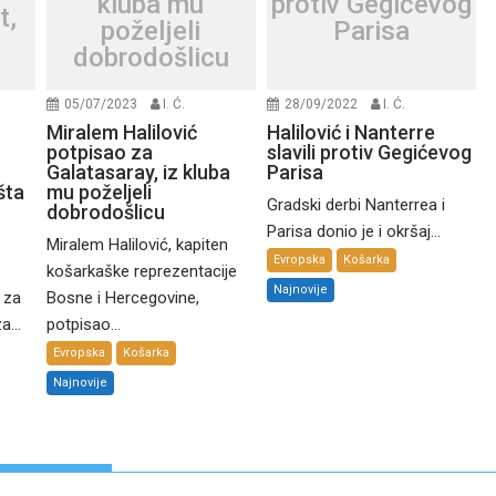
kluba mu
protiv Gegićevog
t,
poželjeli
Parisa
dobrodošlicu
05/07/2023
I. Ć.
28/09/2022
I. Ć.
z
Miralem Halilović
Halilović i Nanterre
potpisao za
slavili protiv Gegićevog
Galatasaray, iz kluba
Parisa
šta
mu poželjeli
Gradski derbi Nanterrea i
dobrodošlicu
Parisa donio je i okršaj...
Miralem Halilović, kapiten
Evropska
Košarka
košarkaške reprezentacije
Najnovije
 za
Bosne i Hercegovine,
a...
potpisao...
Evropska
Košarka
Najnovije