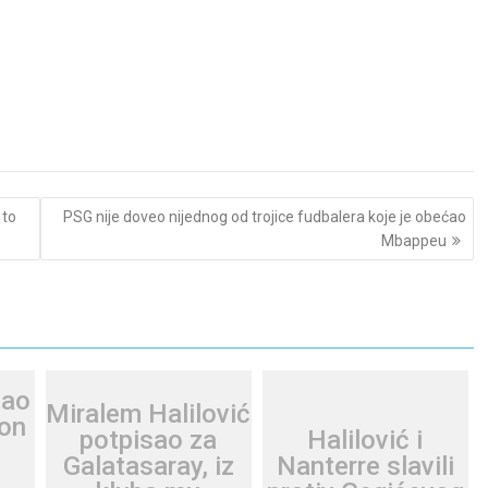
 to
PSG nije doveo nijednog od trojice fudbalera koje je obećao
Mbappeu
tao
Miralem Halilović
kon
potpisao za
Halilović i
o
Galatasaray, iz
Nanterre slavili