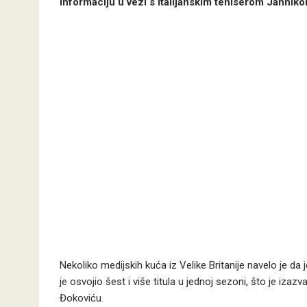
informaciju u vezi s italijanskim teniserom Janni
Nekoliko medijskih kuća iz Velike Britanije navelo je da 
je osvojio šest i više titula u jednoj sezoni, što je izaz
Đokoviću.