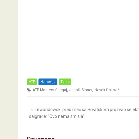
ATP
Najnovije
Tenis
,
,
ATP Masters Šangaj
Jannik Sinner
Novak Đoković
Post
Lewandowski pred meč sa Hrvatskom prozvao selekto
navigation
saigrače: “Ovo nema smisla”