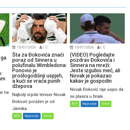
10/07/2026
I. Ć.
10/07/2026
I. Ć.
Šta za Đokovića znači
(VIDEO) Pogledajte
 ga
poraz od Sinnera u
pozdrav Đokovića i
polufinalu Wimbledona:
Sinnera na mreži:
Ponovio je
Jeste izgubio meč, ali
:
prošlogodišnji uspjeh,
Novak je pokazao
čam
a kući se vraća punih
kakav je gospodin
džepova
Novak Đoković nije uspio da
je na
Najbolji srpski teniser Novak
se plasira u finale...
Đoković poražen je od
ATP
Najnovije
Tenis
Jannika...
ATP
Najnovije
Tenis