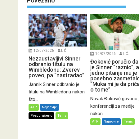
Povezano
12/07/2026
I. Ć.
10/07/2026
I. Ć.
Nezaustavljivi Sinner
Đoković poručio da
odbranio titulu na
je Sinner “raznio”, a
Wimbledonu: Zverev
jedno pitanje mu je
poveo, pa “nastradao”
posebno zasmetalo
“Muka mi je da pri
Jannik Sinner odbranio je
o tome”
titulu na Wimbledonu nakon
Novak Đoković govorio 
što...
konferenciji za medije
ATP
Najnovije
nakon...
Preporučeno
Tenis
ATP
Najnovije
Tenis