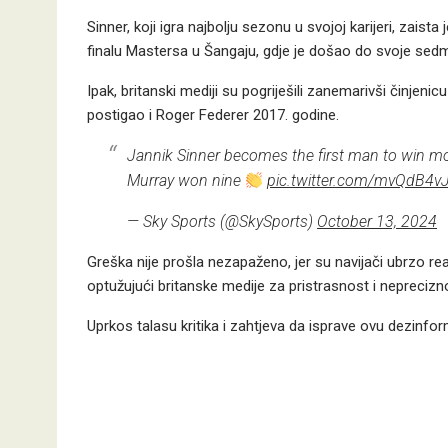
Sinner, koji igra najbolju sezonu u svojoj karijeri, zais
finalu Mastersa u Šangaju, gdje je došao do svoje sedme
Ipak, britanski mediji su pogriješili zanemarivši činjeni
postigao i Roger Federer 2017. godine.
Jannik Sinner becomes the first man to win mor
Murray won nine
pic.twitter.com/mvQdB4v
— Sky Sports (@SkySports)
October 13, 2024
Greška nije prošla nezapaženo, jer su navijači ubrzo r
optužujući britanske medije za pristrasnost i neprecizn
Uprkos talasu kritika i zahtjeva da isprave ovu dezinform