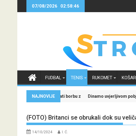
Skip
07/08/2026
02:58:46
to
content
FUDBAL
TENIS
RUKOMET
KOŠA
sti
eridian: Isprati borbu za grupnu fazu uz najveće kvote
NAJNOVIJE
Dinamo uvjerljivom pobjedom savladao Kaun
(FOTO) Britanci se obrukali dok su velič
14/10/2024
I. Ć.