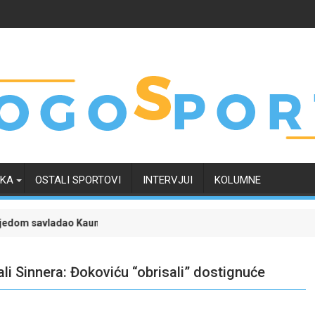
RKA
OSTALI SPORTOVI
INTERVJUI
KOLUMNE
u Žalgiris i učvrstio šanse za kvalifikaciju u Ligu prvaka
Liga šampiona uz poklon tiket: Zvezda protiv Hap
ali Sinnera: Đokoviću “obrisali” dostignuće