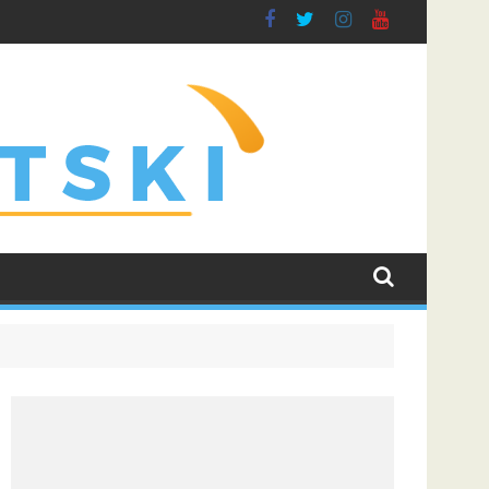
oela, Dinamo dočekuje Žalgiris
LeBron James i dalje najtraženije ime u NBA ligi: Trenutn