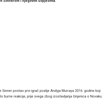
kom Sinnerom i njegovim uspjesima.
je Sinner postao prvi igrač poslije Andyja Murraya 2016. godine koji
valo burne reakcije, prije svega zbog izostavljanja činjenica o Novaku