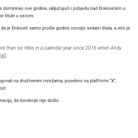
ta je dominirao ove godine, uključujući i pobjedu nad Đokovićem u
 titule u sezoni.
cu da je Đoković samo prošle godine osvojio sedam titula, a isto je
e than six titles in a calendar year since 2016 when Andy
Jg0
eagovali na društvenim mrežama, posebno na platformi “X”,
ost.
aciju, do korekcije nije došlo.