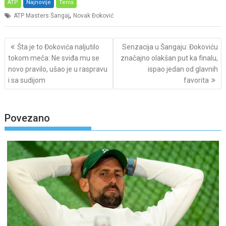
ATP
Najnovije
Tenis
,
ATP Masters Šangaj
Novak Đoković
Post
Šta je to Đokovića naljutilo
Senzacija u Šangaju: Đokoviću
navigation
tokom meča: Ne sviđa mu se
značajno olakšan put ka finalu,
novo pravilo, ušao je u raspravu
ispao jedan od glavnih
i sa sudijom
favorita
Povezano