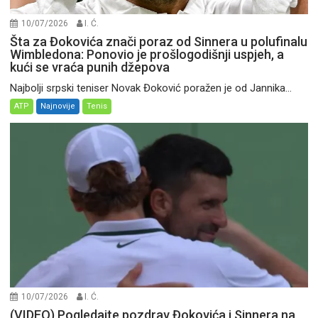
10/07/2026
I. Ć.
Šta za Đokovića znači poraz od Sinnera u polufinalu
Wimbledona: Ponovio je prošlogodišnji uspjeh, a
kući se vraća punih džepova
Najbolji srpski teniser Novak Đoković poražen je od Jannika...
ATP
Najnovije
Tenis
10/07/2026
I. Ć.
(VIDEO) Pogledajte pozdrav Đokovića i Sinnera na