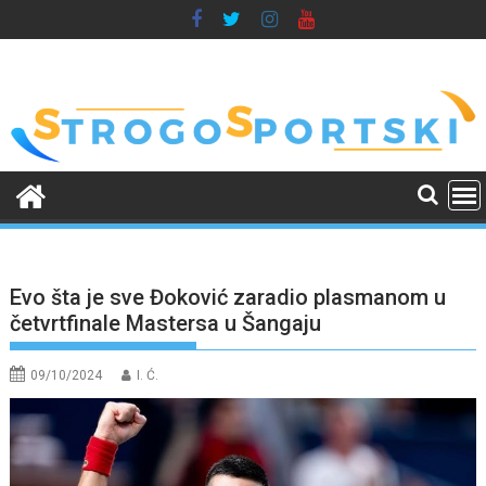
Skip
to
content
Evo šta je sve Đoković zaradio plasmanom u
četvrtfinale Mastersa u Šangaju
09/10/2024
I. Ć.