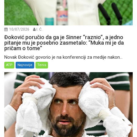
10/07/2026
I. Ć.
Đoković poručio da ga je Sinner “raznio”, a jedno
pitanje mu je posebno zasmetalo: “Muka mi je da
pričam o tome”
Novak Đoković govorio je na konferenciji za medije nakon...
ATP
Najnovije
Tenis