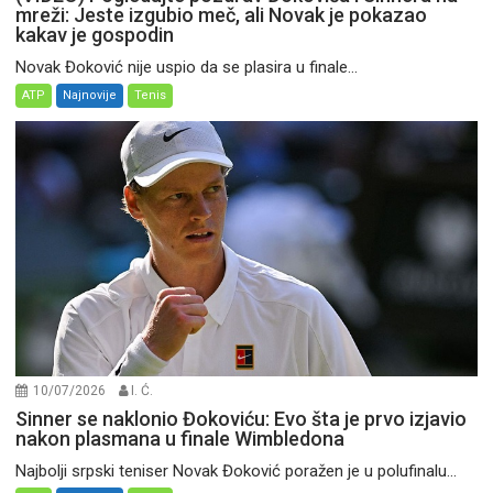
mreži: Jeste izgubio meč, ali Novak je pokazao
kakav je gospodin
Novak Đoković nije uspio da se plasira u finale...
ATP
Najnovije
Tenis
10/07/2026
I. Ć.
Sinner se naklonio Đokoviću: Evo šta je prvo izjavio
nakon plasmana u finale Wimbledona
Najbolji srpski teniser Novak Đoković poražen je u polufinalu...