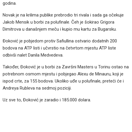
godina.
Novak je na krilima publike prebrodio tri rivala i sada ga očekuje
Jakob Mensik u borbi za polufinale. Čeh je šokirao Grigora
Dimitrova u današnjem meču i kupio mu kartu za Bugarsku.
Đoković je pobjedom protiv Safiullina ostvario dodatnih 200
bodova na ATP listi i učvrstio na četvrtom mjestu ATP liste
odbivši nalet Danila Medvedeva.
Također, Đoković je u borbi za Završni Masters u Torinu ostao na
potrebnom osmom mjestu i pobjegao Alexu de Minauru, koji je
ispod crte, za 155 bodova. Ukoliko uđe u polufinale, preteći će i
Andreya Rubleva na sedmoj poziciji.
Uz sve to, Đoković je zaradio i 185.000 dolara.