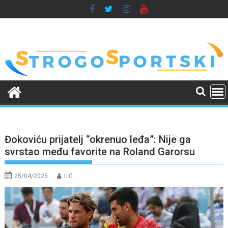
Skip
to
content
Đokoviću prijatelj “okrenuo leđa”: Nije ga
svrstao među favorite na Roland Garorsu
25/04/2025
I. Ć.