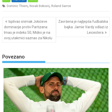
,
,
Dominic Thiem
Novak Đoković
Roland Garros
Post
Isplivao snimak Jokićeve
Završena je najljepša fudbalska
navigation
dominacije protiv Partizana:
bajka: Jamie Vardy odlazi iz
Imao je indeks 50, Miško je na
Leicestera
ovoj utakmici saznao za Nikolu
Povezano