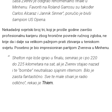
Saša Zverev je odigrao fenomenalno finale u
Minhenu. Favoriti na Roland Garrosu su također
Carlos Alcaraz i Jannik Sinner”, poručio je bivši
šampion US Opena.
Nekadašnji svjetski broj tri, koji je prošle godine završio
profesionalnu karijeru zbog hronične povrede ručnog zgloba, ne
krije da i dalje sa velikom pažnjom prati zbivanja u teniskom
svijetu. Posebno je bio impresioniran partijom Zvereva u Minhenu.
Shelton nije loše igrao u finalu, servirao je i po 220
do 225 kilometara na sat, ali je Zverev stajao nazad
i te “bombe” neutralisao sjajnim riternom. Bilo je
zaista fantastično. Sve te male stvari je radio
odlično”, rekao je
Thiem.