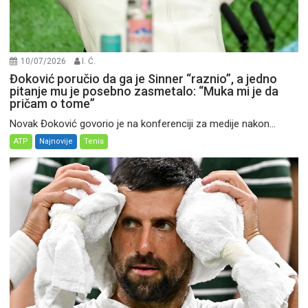
10/07/2026
I. Ć.
Đoković poručio da ga je Sinner “raznio”, a jedno
pitanje mu je posebno zasmetalo: “Muka mi je da
pričam o tome”
Novak Đoković govorio je na konferenciji za medije nakon...
ATP
Najnovije
Tenis