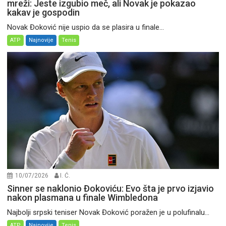
mreži: Jeste izgubio meč, ali Novak je pokazao
kakav je gospodin
Novak Đoković nije uspio da se plasira u finale...
ATP
Najnovije
Tenis
10/07/2026
I. Ć.
Sinner se naklonio Đokoviću: Evo šta je prvo izjavio
nakon plasmana u finale Wimbledona
Najbolji srpski teniser Novak Đoković poražen je u polufinalu...
ATP
Najnovije
Tenis