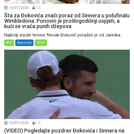
10/07/2026
I. Ć.
Šta za Đokovića znači poraz od Sinnera u polufinalu
Wimbledona: Ponovio je prošlogodišnji uspjeh, a
kući se vraća punih džepova
Najbolji srpski teniser Novak Đoković poražen je od Jannika...
ATP
Najnovije
Tenis
10/07/2026
I. Ć.
(VIDEO) Pogledajte pozdrav Đokovića i Sinnera na