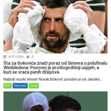
10/07/2026
I. Ć.
Šta za Đokovića znači poraz od Sinnera u polufinalu
Wimbledona: Ponovio je prošlogodišnji uspjeh, a
kući se vraća punih džepova
Najbolji srpski teniser Novak Đoković poražen je od Jannika...
ATP
Najnovije
Tenis