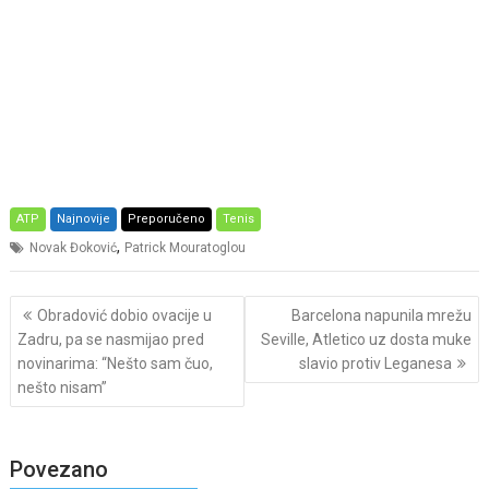
ATP
Najnovije
Preporučeno
Tenis
,
Novak Đoković
Patrick Mouratoglou
Post
Obradović dobio ovacije u
Barcelona napunila mrežu
navigation
Zadru, pa se nasmijao pred
Seville, Atletico uz dosta muke
novinarima: “Nešto sam čuo,
slavio protiv Leganesa
nešto nisam”
Povezano