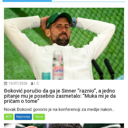
10/07/2026
I. Ć.
Đoković poručio da ga je Sinner “raznio”, a jedno
pitanje mu je posebno zasmetalo: “Muka mi je da
pričam o tome”
Novak Đoković govorio je na konferenciji za medije nakon...
ATP
Najnovije
Tenis