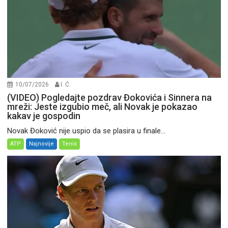
10/07/2026
I. Ć.
(VIDEO) Pogledajte pozdrav Đokovića i Sinnera na
mreži: Jeste izgubio meč, ali Novak je pokazao
kakav je gospodin
Novak Đoković nije uspio da se plasira u finale...
ATP
Najnovije
Tenis