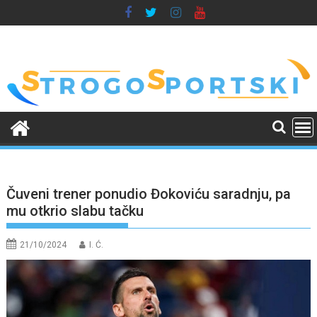
Skip
to
content
Čuveni trener ponudio Đokoviću saradnju, pa
mu otkrio slabu tačku
21/10/2024
I. Ć.