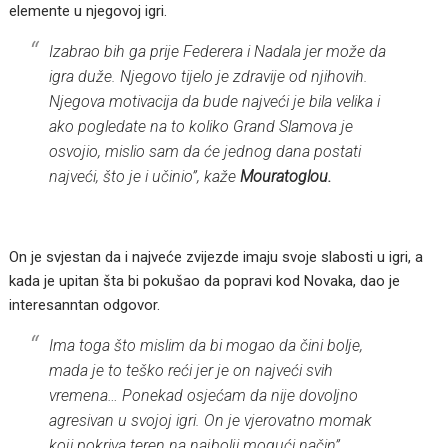
elemente u njegovoj igri.
Izabrao bih ga prije Federera i Nadala jer može da
igra duže. Njegovo tijelo je zdravije od njihovih.
Njegova motivacija da bude najveći je bila velika i
ako pogledate na to koliko Grand Slamova je
osvojio, mislio sam da će jednog dana postati
najveći, što je i učinio”, kaže
Mouratoglou.
On je svjestan da i najveće zvijezde imaju svoje slabosti u igri, a
kada je upitan šta bi pokušao da popravi kod Novaka, dao je
interesanntan odgovor.
Ima toga što mislim da bi mogao da čini bolje,
mada je to teško reći jer je on najveći svih
vremena… Ponekad osjećam da nije dovoljno
agresivan u svojoj igri. On je vjerovatno momak
koji pokriva teren na najbolji mogući način”,