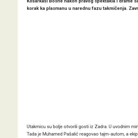
Košarkaši Bosne nakon pravog spektakla i drame savl
korak ka plasmanu u narednu fazu takmičenja. Zav
Utakmicu su bolje otvorili gosti iz Zadra. U uvodnim m
Tada je Muhamed Pašalić reagovao tajm-autom, a ekipa B