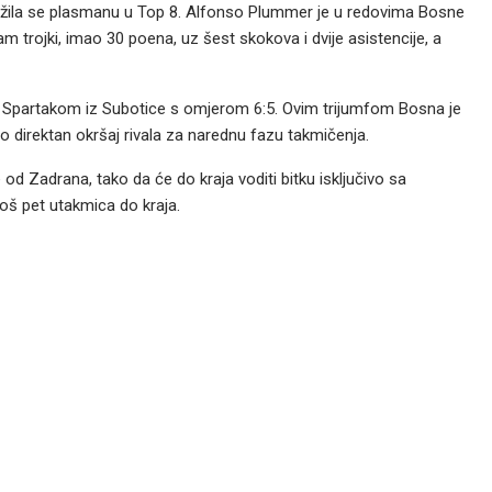
ibližila se plasmanu u Top 8. Alfonso Plummer je u redovima Bosne
am trojki, imao 30 poena, uz šest skokova i dvije asistencije, a
sa Spartakom iz Subotice s omjerom 6:5. Ovim trijumfom Bosna je
bio direktan okršaj rivala za narednu fazu takmičenja.
od Zadrana, tako da će do kraja voditi bitku isključivo sa
oš pet utakmica do kraja.