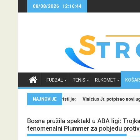
Skip
08/08/2026
12:16:45
to
content
FUDBAL
TENIS
RUKOMET
KOŠA
ijale i iskoristi jedinstvenu ponudu
NAJNOVIJE
Vinicius Jr. potpisao novi ugovor sa Real Mad
Bosna pružila spektakl u ABA ligi: Troj
fenomenalni Plummer za pobjedu protiv