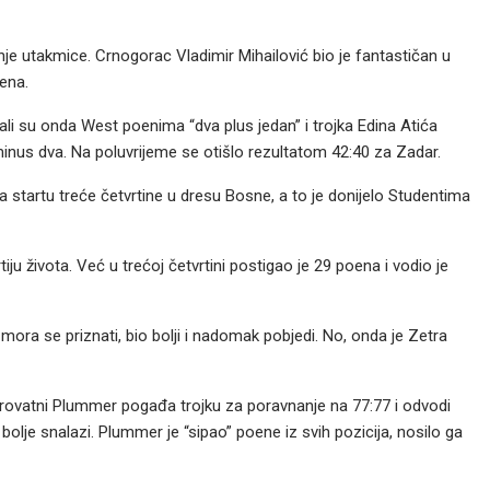
nje utakmice. Crnogorac Vladimir Mihailović bio je fantastičan u
ena.
 ali su onda West poenima “dva plus jedan” i trojka Edina Atića
inus dva. Na poluvrijeme se otišlo rezultatom 42:40 za Zadar.
startu treće četvrtine u dresu Bosne, a to je donijelo Studentima
ju života. Već u trećoj četvrtini postigao je 29 poena i vodio je
, mora se priznati, bio bolji i nadomak pobjedi. No, onda je Zetra
erovatni Plummer pogađa trojku za poravnanje na 77:77 i odvodi
je snalazi. Plummer je “sipao” poene iz svih pozicija, nosilo ga