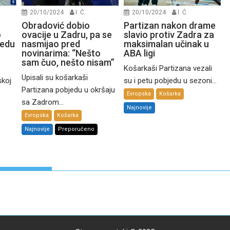
20/10/2024
I. Ć.
20/10/2024
I. Ć.
Obradović dobio
Partizan nakon drame
o
ovacije u Zadru, pa se
slavio protiv Zadra za
jedu
nasmijao pred
maksimalan učinak u
novinarima: “Nešto
ABA ligi
sam čuo, nešto nisam”
Košarkaši Partizana vezali
Upisali su košarkaši
skoj
su i petu pobjedu u sezoni...
Partizana pobjedu u okršaju
Evropska
Košarka
sa Zadrom...
Najnovije
Evropska
Košarka
Najnovije
Preporučeno