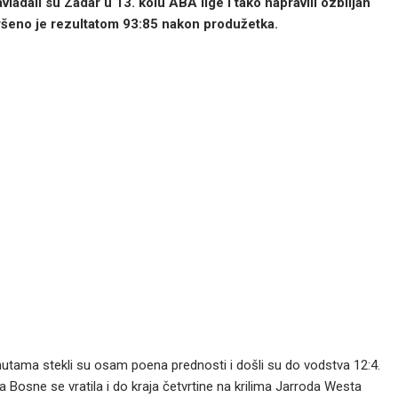
adali su Zadar u 13. kolu ABA lige i tako napravili ozbiljan
ršeno je rezultatom 93:85 nakon produžetka.
inutama stekli su osam poena prednosti i došli su do vodstva 12:4.
osne se vratila i do kraja četvrtine na krilima Jarroda Westa