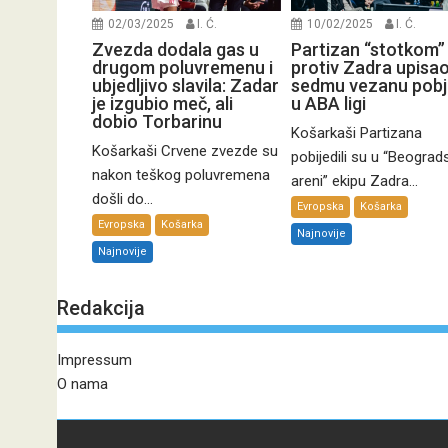
02/03/2025
I. Ć.
10/02/2025
I. Ć.
Zvezda dodala gas u
Partizan “stotkom”
drugom poluvremenu i
protiv Zadra upisa
ubjedljivo slavila: Zadar
sedmu vezanu pob
je izgubio meč, ali
u ABA ligi
dobio Torbarinu
Košarkaši Partizana
Košarkaši Crvene zvezde su
pobijedili su u “Beograd
nakon teškog poluvremena
areni” ekipu Zadra...
došli do...
Evropska
Košarka
Evropska
Košarka
Najnovije
Najnovije
Redakcija
Impressum
O nama