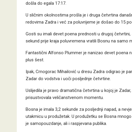
došla do egala 17:17.
U sličnim okolnostima prošla je i druga četvrtina današ
redovima Zadra i već za poluvrijeme je došao do 15 po
Gosti su imali devet poena prednosti u drugoj četvrtini,
sekund prije kraja poluvremena vratili Bosnu na samo m
Fantastični Alfonso Plummer je nanizao devet poena na 
plus šest.
Ipak, Crnogorac Mihailović u dresu Zadra odigrao je parti
Zadar do vodstva i uoči posljednje četvrtine.
Uslijedila je pravo dramatična četvrtina u kojoj je Zadar
prisustvovala veličanstvenom momentu.
Bosna je imala 3,2 sekunde za posljednji napad, a nevj
utakmicu u produžetak. U produžetku se Bosna mnogo bol
je samopouzdanje, ali i raspjevana publika.