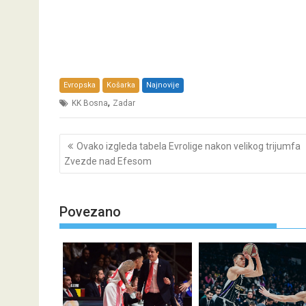
Evropska
Košarka
Najnovije
,
KK Bosna
Zadar
Post
Ovako izgleda tabela Evrolige nakon velikog trijumfa
navigation
Zvezde nad Efesom
Povezano