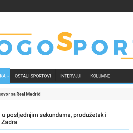
RKA
OSTALI SPORTOVI
INTERVJUI
KOLUMNE
ridom i okončao neizvijesnost oko svoje budućnosti
Evropski četvrtak zanimljiviji uz Meridian: Isprati bor
ka u posljednjim sekundama, produžetak i
 Zadra