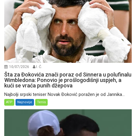
10/07/2026
I. Ć.
Šta za Đokovića znači poraz od Sinnera u polufinalu
Wimbledona: Ponovio je prošlogodišnji uspjeh, a
kući se vraća punih džepova
Najbolji srpski teniser Novak Đoković poražen je od Jannika...
ATP
Najnovije
Tenis