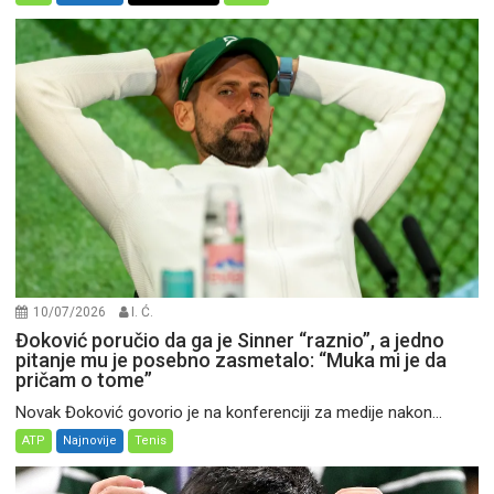
10/07/2026
I. Ć.
Đoković poručio da ga je Sinner “raznio”, a jedno
pitanje mu je posebno zasmetalo: “Muka mi je da
pričam o tome”
Novak Đoković govorio je na konferenciji za medije nakon...
ATP
Najnovije
Tenis