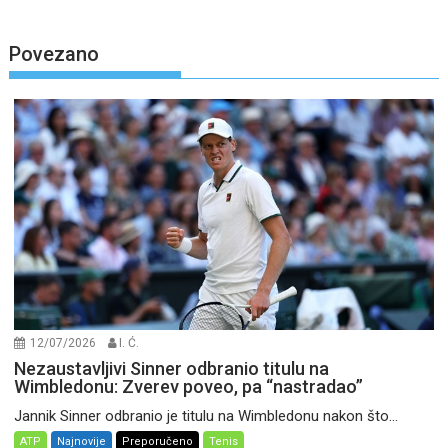
Povezano
12/07/2026
I. Ć.
Nezaustavljivi Sinner odbranio titulu na
Wimbledonu: Zverev poveo, pa “nastradao”
Jannik Sinner odbranio je titulu na Wimbledonu nakon što...
ATP
Najnovije
Preporučeno
Tenis