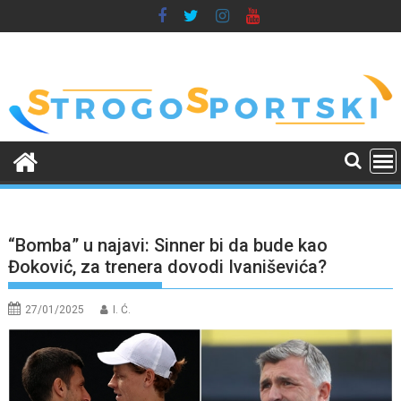
Skip
to
content
“Bomba” u najavi: Sinner bi da bude kao
Đoković, za trenera dovodi Ivaniševića?
27/01/2025
I. Ć.