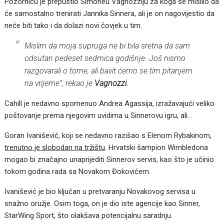
Pozornicu je prepustio Simoneu Vagnozziju za koga se mislilo da
će samostalno trenirati Jannika Sinnera, ali je on nagovijestio da
neće biti tako i da dolazi novi čovjek u tim.
Mislim da moja supruga ne bi bila sretna da sam
odsutan pedeset sedmica godišnje. Još nismo
razgovarali o tome, ali bavit ćemo se tim pitanjem
na vrijeme”, rekao je
Vagnozzi.
Cahill je nedavno spomenuo Andrea Agassija, izražavajući veliko
poštovanje prema njegovim uvidima u Sinnerovu igru, ali…
Goran Ivanišević, koji se nedavno razišao s Elenom Rybakinom,
trenutno je slobodan na tržištu
. Hrvatski šampion Wimbledona
mogao bi značajno unaprijediti Sinnerov servis, kao što je učinio
tokom godina rada sa Novakom Đokovićem.
Ivanišević je bio ključan u pretvaranju Novakovog servisa u
snažno oružje. Osim toga, on je dio iste agencije kao Sinner,
StarWing Sport, što olakšava potencijalnu saradnju.