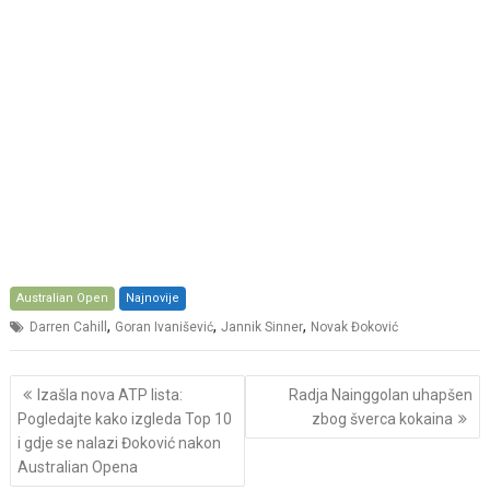
Australian Open
Najnovije
,
,
,
Darren Cahill
Goran Ivanišević
Jannik Sinner
Novak Đoković
Post
Izašla nova ATP lista:
Radja Nainggolan uhapšen
navigation
Pogledajte kako izgleda Top 10
zbog šverca kokaina
i gdje se nalazi Đoković nakon
Australian Opena