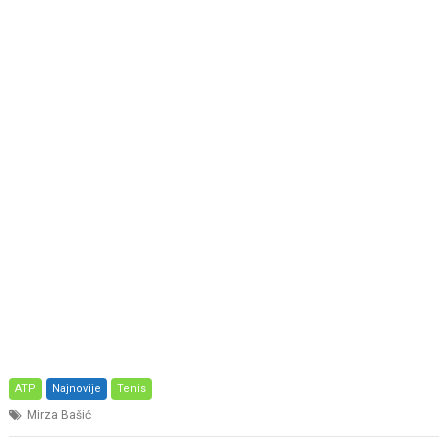
ATP
Najnovije
Tenis
Mirza Bašić