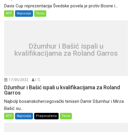
Davis Cup reprezentacija Švedske povela je protiv Bosne i...
ATP
Najnovije
Tenis
Džumhur i Bašić ispali u
kvalifikacijama za Roland Garros
17/05/2022
I. Ć.
Džumhur i Bašić ispali u kvalifikacijama za Roland
Garros
Najbolji bosanskohercegovački teniseri Damir Džumhur i Mirza
Bašić su...
ATP
Najnovije
Preporučeno
Tenis