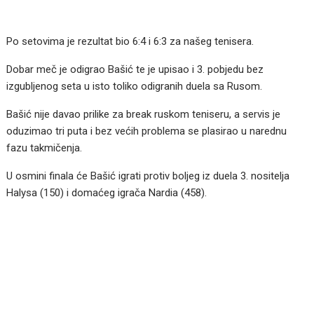
Po setovima je rezultat bio 6:4 i 6:3 za našeg tenisera.
Dobar meč je odigrao Bašić te je upisao i 3. pobjedu bez
izgubljenog seta u isto toliko odigranih duela sa Rusom.
Bašić nije davao prilike za break ruskom teniseru, a servis je
oduzimao tri puta i bez većih problema se plasirao u narednu
fazu takmičenja.
U osmini finala će Bašić igrati protiv boljeg iz duela 3. nositelja
Halysa (150) i domaćeg igrača Nardia (458).