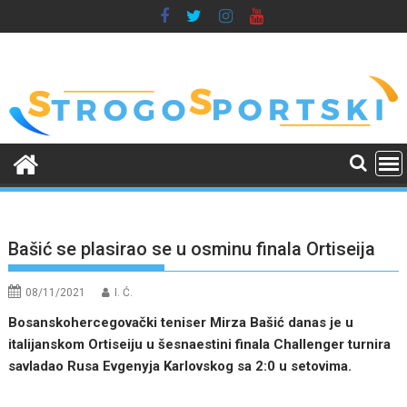
Skip
to
content
Bašić se plasirao se u osminu finala Ortiseija
08/11/2021
I. Ć.
Bosanskohercegovački teniser Mirza Bašić danas je u
italijanskom Ortiseiju u šesnaestini finala Challenger turnira
savladao Rusa Evgenyja Karlovskog sa 2:0 u setovima.