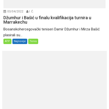
03/04/2022
I. Ć.
Džumhur i Bašić u finalu kvalifikacija turnira u
Marrakechu
Bosanskohercegovački teniseri Damir Džumhur i Mirza Bašić
plasirali su...
ATP
Najnovije
Tenis