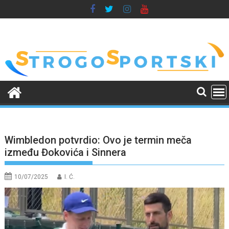
Skip
to
content
Wimbledon potvrdio: Ovo je termin meča
između Đokovića i Sinnera
10/07/2025
I. Ć.