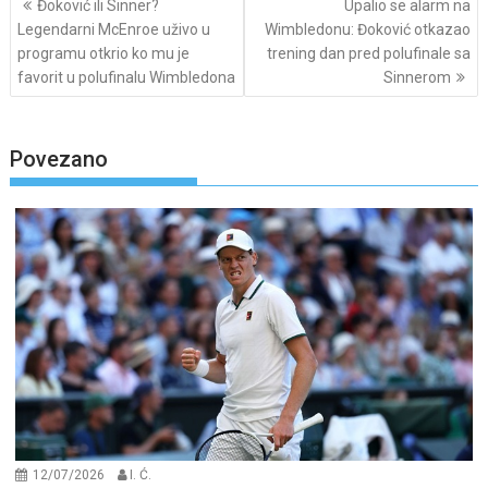
Đoković ili Sinner?
Upalio se alarm na
navigation
Legendarni McEnroe uživo u
Wimbledonu: Đoković otkazao
programu otkrio ko mu je
trening dan pred polufinale sa
favorit u polufinalu Wimbledona
Sinnerom
Povezano
12/07/2026
I. Ć.