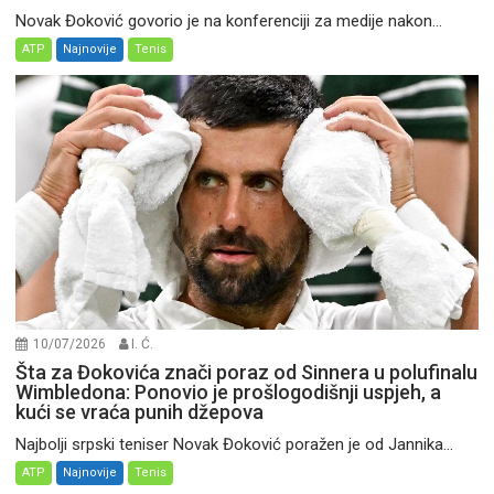
Novak Đoković govorio je na konferenciji za medije nakon...
ATP
Najnovije
Tenis
10/07/2026
I. Ć.
Šta za Đokovića znači poraz od Sinnera u polufinalu
Wimbledona: Ponovio je prošlogodišnji uspjeh, a
kući se vraća punih džepova
Najbolji srpski teniser Novak Đoković poražen je od Jannika...
ATP
Najnovije
Tenis