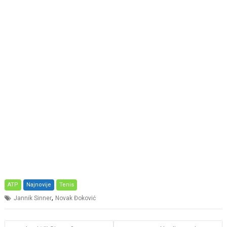
ATP
Najnovije
Tenis
,
Jannik Sinner
Novak Đoković
Post