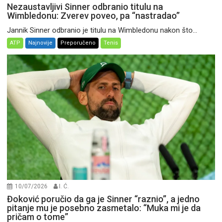
Nezaustavljivi Sinner odbranio titulu na
Wimbledonu: Zverev poveo, pa “nastradao”
Jannik Sinner odbranio je titulu na Wimbledonu nakon što...
ATP
Najnovije
Preporučeno
Tenis
10/07/2026
I. Ć.
Đoković poručio da ga je Sinner “raznio”, a jedno
pitanje mu je posebno zasmetalo: “Muka mi je da
pričam o tome”