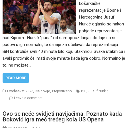
košarkaške
reprezentacije Bosne i
Hercegovine Jusuf
Nurkić oglasio se nakon
pobjede reprezentacije
nad Kiprom. Nurkić “puca” od samopouzdanja i dodaje da su
padovi u igri normalni, te da nije za očekivati da reprezentacija
BiH kontroliše svih 40 minuta bilo koju utakmicu. Svaka utakmica i
svaki protivnik će imati svoje minute kada igra dobro. Normalno je
to, ne možete…
READ MORE
,
,
,
Evrobasket 2025
Najnovije
Preporučeno
BiH
Jusuf Nurkić
Leave a comment
Ovo se neće svidjeti navijačima: Poznato kada
Đoković igra meč trećeg kola US Opena