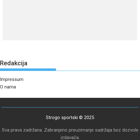
Redakcija
Impressum
O nama
Strogo sportski © 2025
Sva prava zadržana. Zabranjeno preuzimanje sadržaja bez dozvole
izdavača.