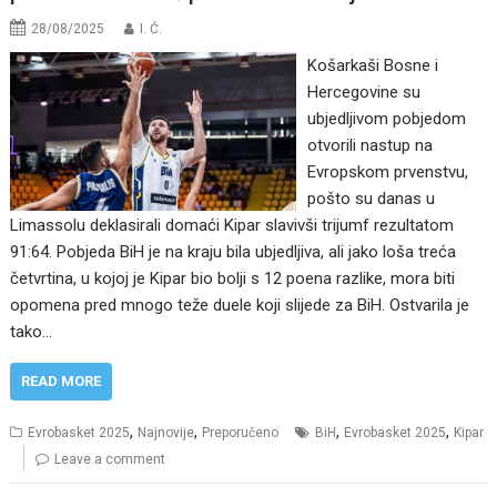
28/08/2025
I. Ć.
Košarkaši Bosne i
Hercegovine su
ubjedljivom pobjedom
otvorili nastup na
Evropskom prvenstvu,
pošto su danas u
Limassolu deklasirali domaći Kipar slavivši trijumf rezultatom
91:64. Pobjeda BiH je na kraju bila ubjedljiva, ali jako loša treća
četvrtina, u kojoj je Kipar bio bolji s 12 poena razlike, mora biti
opomena pred mnogo teže duele koji slijede za BiH. Ostvarila je
tako…
READ MORE
,
,
,
,
Evrobasket 2025
Najnovije
Preporučeno
BiH
Evrobasket 2025
Kipar
Leave a comment