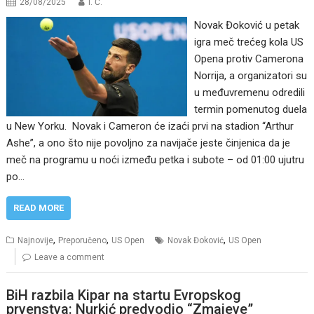
28/08/2025
I. Ć.
Novak Đoković u petak
igra meč trećeg kola US
Opena protiv Camerona
Norrija, a organizatori su
u međuvremenu odredili
termin pomenutog duela
u New Yorku. Novak i Cameron će izaći prvi na stadion “Arthur
Ashe”, a ono što nije povoljno za navijače jeste činjenica da je
meč na programu u noći između petka i subote – od 01:00 ujutru
po…
READ MORE
,
,
,
Najnovije
Preporučeno
US Open
Novak Đoković
US Open
Leave a comment
BiH razbila Kipar na startu Evropskog
prvenstva: Nurkić predvodio “Zmajeve”