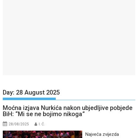
Day:
28 August 2025
Moćna izjava Nurkića nakon ubjedljive pobjede
BiH: “Mi se ne bojimo nikoga”
28/08/2025
I. Ć.
Najveća zvijezda