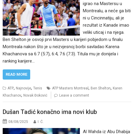
igrao na Mastersu u
Montrealu, a neće ga biti
ni u Cincinnatiju, ali je
rezultat iz Kanade imao
veliki uticaj i na njega.
Ben Shelton je osvoji prvi Masters u karijeri pobjedom u finalu
Montreala nakon što je u neizvjesnoj borbi savladao Karena
Khachanova sa 6:7 (5:7), 6:4, 7:6 (7:3). Titula mu je donijela i
ranking karijere…
READ MORE
,
,
,
,
ATP
Najnovije
Tenis
ATP Masters Montreal
Ben Shelton
Karen
,
Khachanov
Novak Đoković
Leave a comment
Dušan Tadić konačno ima novi klub
08/08/2025
I. Ć.
Al Wahda iz Abu Dhabija