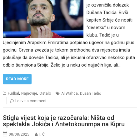
je ozvaničila dolazak
Dušana Tadića. Bivši
kapiten Srbije će nositi
“desetku” u novom
klubu. Tadić je u
Ujedinjenim Arapskim Emiratima potpisao ugovor na godinu plus
godinu. Crvena zvezda je tokom prethodna dva mjeseca imala
pokušaje da dovede Tadića, ali je iskusni ofanzivac nekoliko puta
odbio šampiona Srbije. Želio je u neku od najjačih liga, ali…
READ MORE
,
,
,
Fudbal
Najnovije
Ostalo
Al Wahda
Dušan Tadić
Leave a comment
Stigla vijest koja je razočarala: Ništa od
spektakla Jokića i Antetokounmpa na Kipru
08/08/2025
I. Ć.