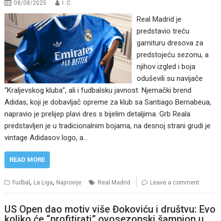
08/08/2025
I. Ć.
Real Madrid je
predstavio treću
garnituru dresova za
predstojeću sezonu, a
njihov izgled i boja
oduševili su navijače
“Kraljevskog kluba”, ali i fudbalsku javnost. Njemački brend
Adidas, koji je dobavljač opreme za klub sa Santiago Bernabeua,
napravio je prelijep plavi dres s bijelim detaljima. Grb Reala
predstavljen je u tradicionalnim bojama, na desnoj strani grudi je
vintage Adidasov logo, a…
READ MORE
,
,
Fudbal
La Liga
Najnovije
Real Madrid
Leave a comment
US Open dao motiv više Đokoviću i društvu: Evo
koliko će “profitirati” ovosezonski šampion u