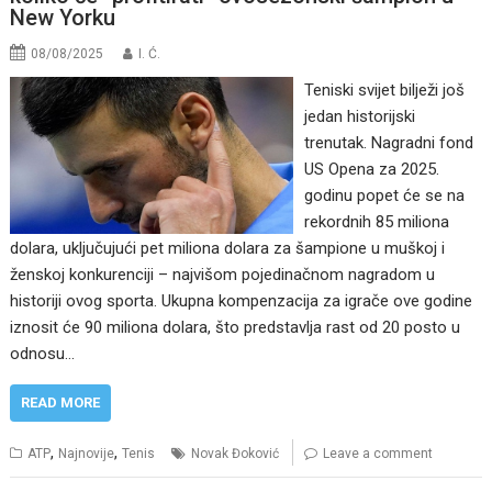
New Yorku
08/08/2025
I. Ć.
Teniski svijet bilježi još
jedan historijski
trenutak. Nagradni fond
US Opena za 2025.
godinu popet će se na
rekordnih 85 miliona
dolara, uključujući pet miliona dolara za šampione u muškoj i
ženskoj konkurenciji – najvišom pojedinačnom nagradom u
historiji ovog sporta. Ukupna kompenzacija za igrače ove godine
iznosit će 90 miliona dolara, što predstavlja rast od 20 posto u
odnosu…
READ MORE
,
,
ATP
Najnovije
Tenis
Novak Đoković
Leave a comment