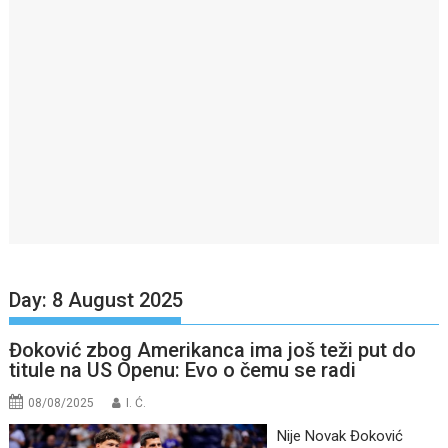
Day:
8 August 2025
Đoković zbog Amerikanca ima još teži put do
titule na US Openu: Evo o čemu se radi
08/08/2025
I. Ć.
Nije Novak Đoković