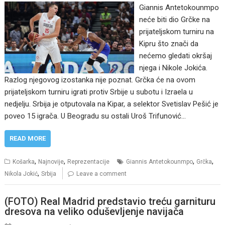
Giannis Antetokounmpo
neće biti dio Grčke na
prijateljskom turniru na
Kipru što znači da
nećemo gledati okršaj
njega i Nikole Jokića.
Razlog njegovog izostanka nije poznat. Grčka će na ovom
prijateljskom turniru igrati protiv Srbije u subotu i Izraela u
nedjelju. Srbija je otputovala na Kipar, a selektor Svetislav Pešić je
poveo 15 igrača. U Beogradu su ostali Uroš Trifunović…
READ MORE
,
,
,
,
Košarka
Najnovije
Reprezentacije
Giannis Antetokounmpo
Grčka
,
Nikola Jokić
Srbija
Leave a comment
(FOTO) Real Madrid predstavio treću garnituru
dresova na veliko oduševljenje navijača