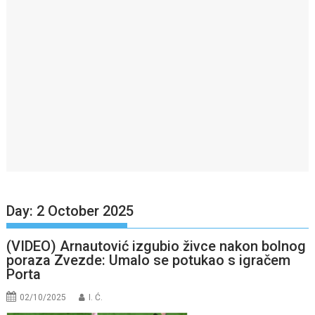
Day:
2 October 2025
(VIDEO) Arnautović izgubio živce nakon bolnog
poraza Zvezde: Umalo se potukao s igračem
Porta
02/10/2025
I. Ć.