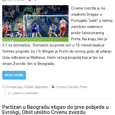
Crvena zvezda je na
stadionu Dragao u
Portugalu “pala” u samoj
završnici utakmice
protiv favoriziranog
Porta. Na kraju, bilo je
2:1 za domaćina. Domaćini su poveli već u 10. minuti kada je
Gomes pogodio za 1:0. Mogao je Porto do novog gola, ali udarac
Gula odbranio je Matheus. Osim većeg posjeda koji je bio na
strani Zvezde, tim iz Beograda…
READ MORE
,
,
,
Evropa liga
Fudbal
Najnovije
Crvena Zvezda
Porto
Leave a comment
Partizan u Beogradu stigao do prve pobjede u
Evroligi, Obst uništio Crvenu zvezdu