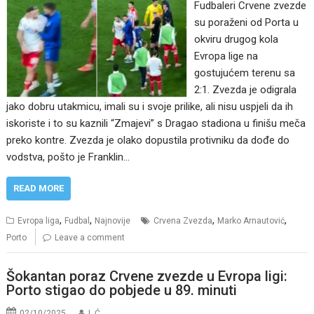
Fudbaleri Crvene zvezde
su poraženi od Porta u
okviru drugog kola
Evropa lige na
gostujućem terenu sa
2:1. Zvezda je odigrala
jako dobru utakmicu, imali su i svoje prilike, ali nisu uspjeli da ih
iskoriste i to su kaznili “Zmajevi” s Dragao stadiona u finišu meča
preko kontre. Zvezda je olako dopustila protivniku da dođe do
vodstva, pošto je Franklin…
READ MORE
,
,
,
,
Evropa liga
Fudbal
Najnovije
Crvena Zvezda
Marko Arnautović
Porto
Leave a comment
Šokantan poraz Crvene zvezde u Evropa ligi:
Porto stigao do pobjede u 89. minuti
02/10/2025
I. Ć.