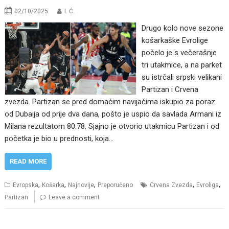
02/10/2025
I. Ć.
Drugo kolo nove sezone
košarkaške Evrolige
počelo je s večerašnje
tri utakmice, a na parket
su istrčali srpski velikani
Partizan i Crvena
zvezda. Partizan se pred domaćim navijačima iskupio za poraz
od Dubaija od prije dva dana, pošto je uspio da savlada Armani iz
Milana rezultatom 80:78. Sjajno je otvorio utakmicu Partizan i od
početka je bio u prednosti, koja…
READ MORE
,
,
,
,
,
Evropska
Košarka
Najnovije
Preporučeno
Crvena Zvezda
Evroliga
Partizan
Leave a comment