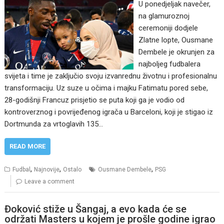
U ponedjeljak navečer,
na glamuroznoj
ceremoniji dodjele
Zlatne lopte, Ousmane
Dembele je okrunjen za
najboljeg fudbalera
svijeta i time je zaključio svoju izvanrednu životnu i profesionalnu
transformaciju. Uz suze u očima i majku Fatimatu pored sebe,
28-godišnji Francuz prisjetio se puta koji ga je vodio od
kontroverznog i povrijeđenog igrača u Barceloni, koji je stigao iz
Dortmunda za vrtoglavih 135…
READ MORE
,
,
,
Fudbal
Najnovije
Ostalo
Ousmane Dembele
PSG
Leave a comment
Đoković stiže u Šangaj, a evo kada će se
održati Masters u kojem je prošle godine igrao