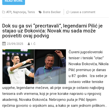
READ MORE
,
,
ATP
Najnovije
Tenis
Boris Becker
Leave a comment
Dok su ga svi “precrtavali”, legendarni Pilić je
stajao uz Đokovića: Novak mu sada može
posvetiti ovaj podvig
23/09/2025
I. Ć.
Čuveni jugoslovenski
teniser i teniski “otac”
Novaka Đokovića, Nikola
Pilić preminuo je danas
u 87. godini. Iza sebe je
ostavio velike teniske
uspjehe, legendarne mečeve, ali prije svega je ostavio najboljeg
tenisera svih vremena, koji je prve korake napravio u njegovoj
akademiji, Novaka Đokovića. Nebrojeno puta je Pilić lijepim
riječima govorio o srpskom asu, a kako je sam jednom prilikom…