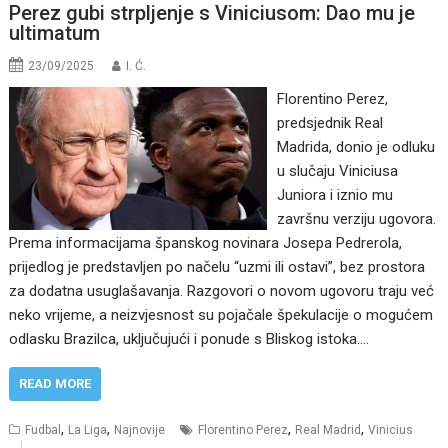
Perez gubi strpljenje s Viniciusom: Dao mu je
ultimatum
23/09/2025
I. Ć.
Florentino Perez,
predsjednik Real
Madrida, donio je odluku
u slučaju Viniciusa
Juniora i iznio mu
završnu verziju ugovora.
Prema informacijama španskog novinara Josepa Pedrerola,
prijedlog je predstavljen po načelu “uzmi ili ostavi”, bez prostora
za dodatna usuglašavanja. Razgovori o novom ugovoru traju već
neko vrijeme, a neizvjesnost su pojačale špekulacije o mogućem
odlasku Brazilca, uključujući i ponude s Bliskog istoka.…
READ MORE
,
,
,
,
Fudbal
La Liga
Najnovije
Florentino Perez
Real Madrid
Vinicius