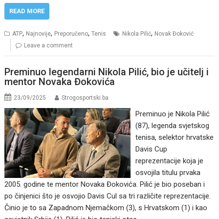
READ MORE
,
,
,
,
ATP
Najnovije
Preporučeno
Tenis
Nikola Pilić
Novak Đoković
Leave a comment
Preminuo legendarni Nikola Pilić, bio je učitelj i
mentor Novaka Đokovića
23/09/2025
Strogosportski.ba
Preminuo je Nikola Pilić
(87), legenda svjetskog
tenisa, selektor hrvatske
Davis Cup
reprezentacije koja je
osvojila titulu prvaka
2005. godine te mentor Novaka Đokovića. Pilić je bio poseban i
po činjenici što je osvojio Davis Cul sa tri različite reprezentacije.
Činio je to sa Zapadnom Njemačkom (3), s Hrvatskom (1) i kao