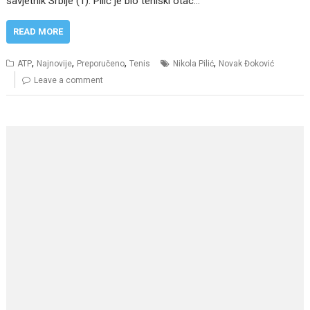
savjetnik Srbije (1). Pilić je bio teniski otac…
READ MORE
,
,
,
,
ATP
Najnovije
Preporučeno
Tenis
Nikola Pilić
Novak Đoković
Leave a comment