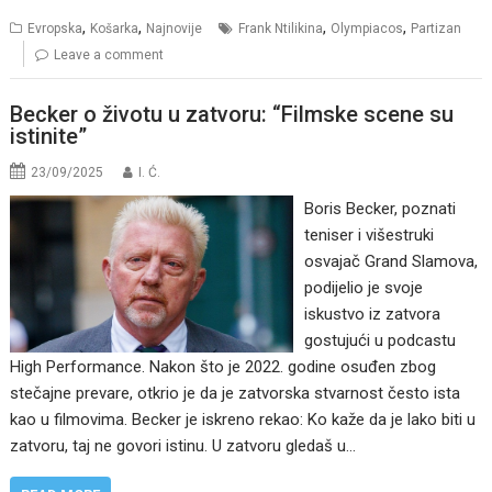
,
,
,
,
Evropska
Košarka
Najnovije
Frank Ntilikina
Olympiacos
Partizan
Leave a comment
Becker o životu u zatvoru: “Filmske scene su
istinite”
23/09/2025
I. Ć.
Boris Becker, poznati
teniser i višestruki
osvajač Grand Slamova,
podijelio je svoje
iskustvo iz zatvora
gostujući u podcastu
High Performance. Nakon što je 2022. godine osuđen zbog
stečajne prevare, otkrio je da je zatvorska stvarnost često ista
kao u filmovima. Becker je iskreno rekao: Ko kaže da je lako biti u
zatvoru, taj ne govori istinu. U zatvoru gledaš u…