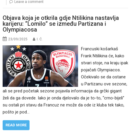
Leave a comment
Objava koja je otkrila gdje Ntilikina nastavlja
karijeru: “Lomilo” se između Partizana i
Olympiacosa
23/09/2025
I. Ć.
Francuski košarkaš
Frank Ntilikina će, kako
stvari stoje, na kraju ipak
pojačati Olympiacos.
Očekivalo se da ostane
u Partizanu ove sezone,
ali se pred početak sezone pojavila informacija da grčki gigant
želi da ga dovede. Iako je onda djelovalo da je to-to, “crno-bijeli”
su ostali pri stavu da Francuz ne može da ode iz kluba tek tako,
pošto je pod…
READ MORE