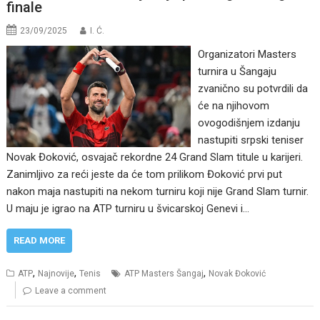
finale
23/09/2025
I. Ć.
Organizatori Masters
turnira u Šangaju
zvanično su potvrdili da
će na njihovom
ovogodišnjem izdanju
nastupiti srpski teniser
Novak Đoković, osvajač rekordne 24 Grand Slam titule u karijeri.
Zanimljivo za reći jeste da će tom prilikom Đoković prvi put
nakon maja nastupiti na nekom turniru koji nije Grand Slam turnir.
U maju je igrao na ATP turniru u švicarskoj Genevi i…
READ MORE
,
,
,
ATP
Najnovije
Tenis
ATP Masters Šangaj
Novak Đoković
Leave a comment